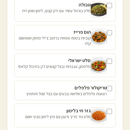
טבולה
סלט בורגול עשיר עם ירק קצוץ, לימון ושמן זית
הום פרייז
קוביות בטטה אפויות ברוטב צ'ילי מתוק ושומשום
קלוי
סלט ישראלי
מלפפון, עגבניות ובצל קצוצים דק בתיבול קלאסי
טריקולור פלפלים
רצועות פלפלים בשלושה צבעים עם בצל סגול ותחמיץ
גזר חי בלימון
סלט גזר פריך ורענן עם מיץ לימון טבעי ושום