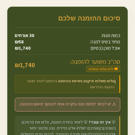
סיכום ההזמנה שלכם
כמות מנות:
30
אורחים
מחיר בסיס למנה:
58
₪
אוכל מוכן (בסיס):
1,740
₪
סה"כ משוער להזמנה:
₪
1,740
🚚 ללא עלות משלוח
עלות משלוח תיקבע בשיחת ההזמנה
בהתאם לאזור ושעת
ℹ️
ההגעה הנדרשת.
⚠️ יש לבחור לפחות מנה עיקרית אחת להמשך תיאום ההזמנה.
💡
איך זה עובד?
💡 לאחר בחירת המנות, מלאו את פרטיכם
בטופס ובקשותיכם יישלחו אלינו מיידית. נציג טלפוני יחזור
אליכם בהקדם לתיאום וסגירת ההזמנה, לרבות פרטי המשלוח.