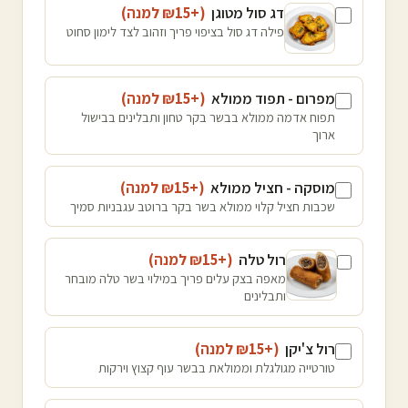
דג סול מטוגן
(+₪
15
למנה
)
פילה דג סול בציפוי פריך וזהוב לצד לימון סחוט
מפרום - תפוד ממולא
(+₪
15
למנה
)
תפוח אדמה ממולא בבשר בקר טחון ותבלינים בבישול
ארוך
מוסקה - חציל ממולא
(+₪
15
למנה
)
שכבות חציל קלוי ממולא בשר בקר ברוטב עגבניות סמיך
רול טלה
(+₪
15
למנה
)
מאפה בצק עלים פריך במילוי בשר טלה מובחר
ותבלינים
רול צ'יקן
(+₪
15
למנה
)
טורטייה מגולגלת וממולאת בבשר עוף קצוץ וירקות