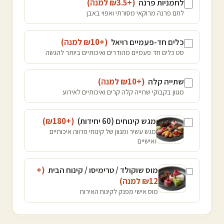
לחמניות פרנה
(+₪
3.5
למנה
)
לחם פרנה מרוקאי מסורתי ואפוי באבן
כלים חד-פעמיים רויאל
(+₪
10
למנה
)
סט כלים חד פעמיים מהודרים ואיכותיים ביותר להגשה
שתייה קלה
(+₪
10
למנה
)
מגוון בקבוקי שתייה קלה קרים ואיכותיים לאירוע
מגש קינוחים (60 יחידות)
(+₪
180
)
מגש עשיר ומגוון של קינוחי פרווה איכותיים
ואישיים
מוס שוקולד / טרימיסו / קינוח הבית
(+
12
₪
למנה
)
מוס אישי מפנק לקינוח האירוח