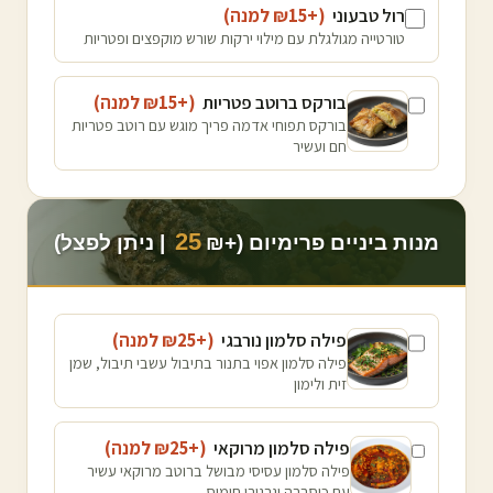
רול טבעוני
(+₪
15
למנה
)
טורטייה מגולגלת עם מילוי ירקות שורש מוקפצים ופטריות
בורקס ברוטב פטריות
(+₪
15
למנה
)
בורקס תפוחי אדמה פריך מוגש עם רוטב פטריות
חם ועשיר
25
מנות ביניים פרימיום (+₪
| ניתן לפצל)
פילה סלמון נורבגי
(+₪
25
למנה
)
פילה סלמון אפוי בתנור בתיבול עשבי תיבול, שמן
זית ולימון
פילה סלמון מרוקאי
(+₪
25
למנה
)
פילה סלמון עסיסי מבושל ברוטב מרוקאי עשיר
עם כוסברה וגרגירי חומוס