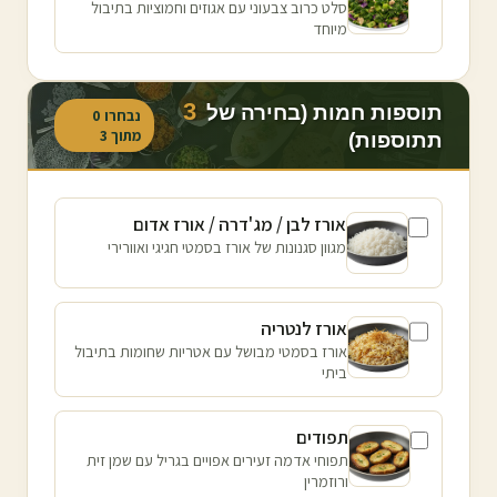
סלט כרוב צבעוני עם אגוזים וחמוציות בתיבול
מיוחד
3
תוספות חמות (בחירה של
נבחרו
0
מתוך
3
תתוספות)
אורז לבן / מג'דרה / אורז אדום
מגוון סגנונות של אורז בסמטי חגיגי ואוורירי
אורז לנטריה
אורז בסמטי מבושל עם אטריות שחומות בתיבול
ביתי
תפודים
תפוחי אדמה זעירים אפויים בגריל עם שמן זית
ורוזמרין