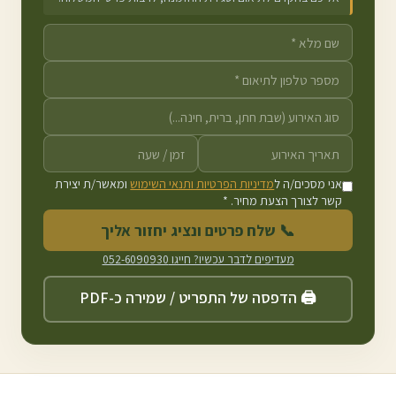
אני מסכים/ה ל
מדיניות הפרטיות ותנאי השימוש
ומאשר/ת יצירת
קשר לצורך הצעת מחיר. *
📞 שלח פרטים ונציג יחזור אליך
מעדיפים לדבר עכשיו? חייגו
052-6090930
🖨️ הדפסה של התפריט / שמירה כ-PDF