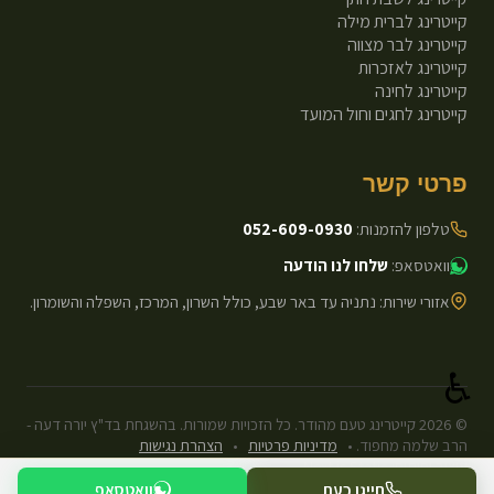
קייטרינג לברית מילה
קייטרינג לבר מצווה
קייטרינג לאזכרות
קייטרינג לחינה
קייטרינג לחגים וחול המועד
פרטי קשר
טלפון להזמנות:
052-609-0930
וואטסאפ:
שלחו לנו הודעה
אזורי שירות: נתניה עד באר שבע, כולל השרון, המרכז, השפלה והשומרון.
♿
©
2026
קייטרינג טעם מהודר. כל הזכויות שמורות. בהשגחת בד"ץ יורה דעה -
הרב שלמה מחפוד.
•
מדיניות פרטיות
•
הצהרת נגישות
עיצוב ופיתוח: Next.js Static.
חייגו כעת
וואטסאפ