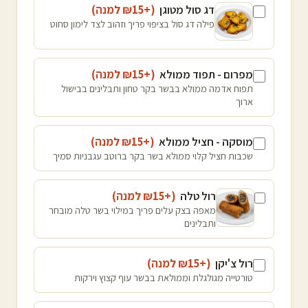
דג סול מטוגן
(+₪
15
למנה
)
פילה דג סול בציפוי פריך וזהוב לצד לימון סחוט
מפרום - תפוד ממולא
(+₪
15
למנה
)
תפוח אדמה ממולא בבשר בקר טחון ותבלינים בבישול
ארוך
מוסקה - חציל ממולא
(+₪
15
למנה
)
שכבות חציל קלוי ממולא בשר בקר ברוטב עגבניות סמיך
רול טלה
(+₪
15
למנה
)
מאפה בצק עלים פריך במילוי בשר טלה מובחר
ותבלינים
רול צ'יקן
(+₪
15
למנה
)
טורטייה מגולגלת וממולאת בבשר עוף קצוץ וירקות