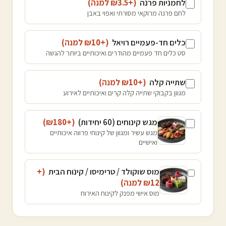
לחמניות פרנה
(+₪
3.5
למנה
)
לחם פרנה מרוקאי מסורתי ואפוי באבן
כלים חד-פעמיים רויאל
(+₪
10
למנה
)
סט כלים חד פעמיים מהודרים ואיכותיים ביותר להגשה
שתייה קלה
(+₪
10
למנה
)
מגוון בקבוקי שתייה קלה קרים ואיכותיים לאירוע
מגש קינוחים (60 יחידות)
(+₪
180
)
מגש עשיר ומגוון של קינוחי פרווה איכותיים
ואישיים
מוס שוקולד / טרימיסו / קינוח הבית
(+
12
₪
למנה
)
מוס אישי מפנק לקינוח האירוח