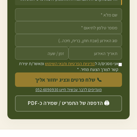
אני מסכים/ה ל
מדיניות הפרטיות ותנאי השימוש
ומאשר/ת יצירת
קשר לצורך הצעת מחיר. *
📞 שלח פרטים ונציג יחזור אליך
מעדיפים לדבר עכשיו? חייגו
052-6090930
🖨️ הדפסה של התפריט / שמירה כ-PDF