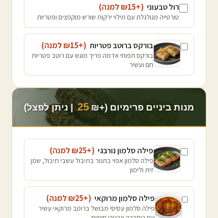
רול טבעוני
(+₪
15
למנה
)
טורטייה מגולגלת עם מילוי ירקות שורש מוקפצים ופטריות
בורקס ברוטב פטריות
(+₪
15
למנה
)
בורקס תפוחי אדמה פריך מוגש עם רוטב פטריות
חם ועשיר
25
מנות ביניים פרימיום (+₪
| ניתן לפצל)
פילה סלמון נורבגי
(+₪
25
למנה
)
פילה סלמון אפוי בתנור בתיבול עשבי תיבול, שמן
זית ולימון
פילה סלמון מרוקאי
(+₪
25
למנה
)
פילה סלמון עסיסי מבושל ברוטב מרוקאי עשיר
עם כוסברה וגרגירי חומוס