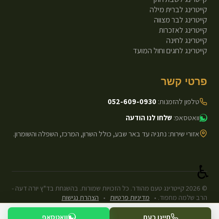
קייטרינג לברית מילה
קייטרינג לבר מצווה
קייטרינג לאזכרות
קייטרינג לחינה
קייטרינג לחגים וחול המועד
פרטי קשר
טלפון להזמנות:
052-609-0930
וואטסאפ:
שלחו לנו הודעה
אזורי שירות: נתניה עד באר שבע, כולל השרון, המרכז, השפלה והשומרון.
♿
©
2026
קייטרינג טעם מהודר. כל הזכויות שמורות. בהשגחת בד"ץ יורה דעה -
הרב שלמה מחפוד.
•
מדיניות פרטיות
•
הצהרת נגישות
עיצוב ופיתוח: Next.js Static.
חייגו כעת
וואטסאפ