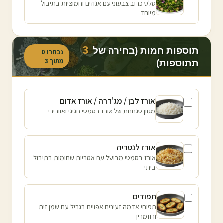
סלט כרוב צבעוני עם אגוזים וחמוציות בתיבול
מיוחד
3
תוספות חמות (בחירה של
נבחרו
0
מתוך
3
תתוספות)
אורז לבן / מג'דרה / אורז אדום
מגוון סגנונות של אורז בסמטי חגיגי ואוורירי
אורז לנטריה
אורז בסמטי מבושל עם אטריות שחומות בתיבול
ביתי
תפודים
תפוחי אדמה זעירים אפויים בגריל עם שמן זית
ורוזמרין