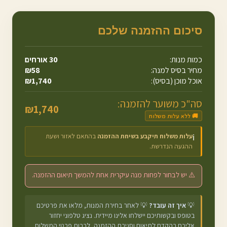
סיכום ההזמנה שלכם
כמות מנות:
30
אורחים
מחיר בסיס למנה:
58
₪
אוכל מוכן (בסיס):
1,740
₪
סה"כ משוער להזמנה:
₪
1,740
🚚 ללא עלות משלוח
עלות משלוח תיקבע בשיחת ההזמנה
בהתאם לאזור ושעת
ℹ️
ההגעה הנדרשת.
⚠️ יש לבחור לפחות מנה עיקרית אחת להמשך תיאום ההזמנה.
💡
איך זה עובד?
💡 לאחר בחירת המנות, מלאו את פרטיכם
בטופס ובקשותיכם יישלחו אלינו מיידית. נציג טלפוני יחזור
אליכם בהקדם לתיאום וסגירת ההזמנה, לרבות פרטי המשלוח.