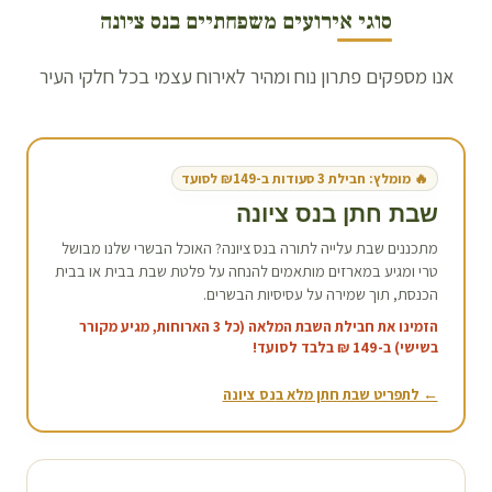
סוגי אירועים משפחתיים ב
נס ציונה
אנו מספקים פתרון נוח ומהיר לאירוח עצמי בכל חלקי העיר
🔥 מומלץ: חבילת 3 סעודות ב-₪149 לסועד
שבת חתן ב
נס ציונה
מתכננים שבת עלייה לתורה ב
נס ציונה
? האוכל הבשרי שלנו מבושל
טרי ומגיע במארזים מותאמים להנחה על פלטת שבת בבית או בבית
הכנסת, תוך שמירה על עסיסיות הבשרים.
הזמינו את חבילת השבת המלאה (כל 3 הארוחות, מגיע מקורר
בשישי) ב-149 ₪ בלבד לסועד!
← לתפריט שבת חתן מלא ב
נס ציונה