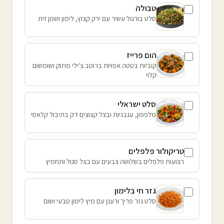
טבולה
סלט בורגול עשיר עם ירק קצוץ, לימון ושמן זית
הום פרייז
קוביות בטטה אפויות ברוטב צ'ילי מתוק ושומשום
קלוי
סלט ישראלי
מלפפון, עגבניות ובצל קצוצים דק בתיבול קלאסי
טריקולור פלפלים
רצועות פלפלים בשלושה צבעים עם בצל סגול ותחמיץ
גזר חי בלימון
סלט גזר פריך ורענן עם מיץ לימון טבעי ושום