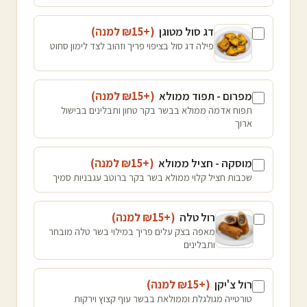
דג סול מטוגן
(+₪
15
למנה
)
פילה דג סול בציפוי פריך וזהוב לצד לימון סחוט
מפרום - תפוד ממולא
(+₪
15
למנה
)
תפוח אדמה ממולא בבשר בקר טחון ותבלינים בבישול
ארוך
מוסקה - חציל ממולא
(+₪
15
למנה
)
שכבות חציל קלוי ממולא בשר בקר ברוטב עגבניות סמיך
רול טלה
(+₪
15
למנה
)
מאפה בצק עלים פריך במילוי בשר טלה מובחר
ותבלינים
רול צ'יקן
(+₪
15
למנה
)
טורטייה מגולגלת וממולאת בבשר עוף קצוץ וירקות