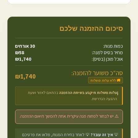
סיכום ההזמנה שלכם
כמות מנות:
30
אורחים
מחיר בסיס למנה:
58
₪
אוכל מוכן (בסיס):
1,740
₪
סה"כ משוער להזמנה:
₪
1,740
🚚 ללא עלות משלוח
עלות משלוח תיקבע בשיחת ההזמנה
בהתאם לאזור ושעת
ℹ️
ההגעה הנדרשת.
⚠️ יש לבחור לפחות מנה עיקרית אחת להמשך תיאום ההזמנה.
💡
איך זה עובד?
💡 לאחר בחירת המנות, מלאו את פרטיכם