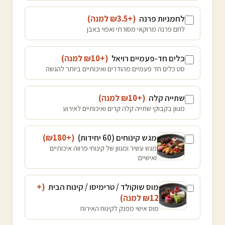
לחמניות פרנה
(+₪
3.5
למנה
)
לחם פרנה מרוקאי מסורתי ואפוי באבן
כלים חד-פעמיים רויאל
(+₪
10
למנה
)
סט כלים חד פעמיים מהודרים ואיכותיים ביותר להגשה
שתייה קלה
(+₪
10
למנה
)
מגוון בקבוקי שתייה קלה קרים ואיכותיים לאירוע
מגש קינוחים (60 יחידות)
(+₪
180
)
מגש עשיר ומגוון של קינוחי פרווה איכותיים
ואישיים
מוס שוקולד / טרימיסו / קינוח הבית
(+
12
₪
למנה
)
מוס אישי מפנק לקינוח האירוח