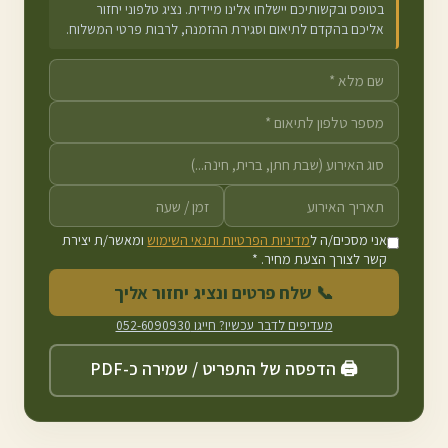
בטופס ובקשותיכם יישלחו אלינו מיידית. נציג טלפוני יחזור
אליכם בהקדם לתיאום וסגירת ההזמנה, לרבות פרטי המשלוח.
אני מסכים/ה ל
מדיניות הפרטיות ותנאי השימוש
ומאשר/ת יצירת
קשר לצורך הצעת מחיר. *
📞 שלח פרטים ונציג יחזור אליך
מעדיפים לדבר עכשיו? חייגו
052-6090930
🖨️ הדפסה של התפריט / שמירה כ-PDF