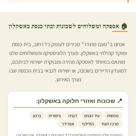
🏠 אספקה ומשלוחים לשכונות ובתי כנסת ב
אשקלון
אנחנו ב"טעם מהודר" מכירים לעומק כל רחוב, בית כנסת
ומוקד קהילתי ב
אשקלון
. מערך הלוגיסטיקה והמשלוחים שלנו
מותאם במיוחד לאספקה מהירה ומבוקרת ישירות לביתכם,
למועדון הדיירים בשכונה, או ישירות לגבאי בבית הכנסת שבו
נערך האירוע.
📍 שכונות ואזורי חלוקה ב
אשקלון
:
ממשית
עיר הגנים
דגניה
ציפורית
ברנע
מרכז העיר
הולילנד
אפרידר
הצוותים שלנו מספקים משלוחים לכל השכונות ב
אשקלון
. אם השכונה