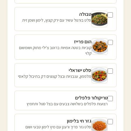
טבולה
סלט בורגול עשיר עם ירק קצוץ, לימון ושמן זית
הום פרייז
קוביות בטטה אפויות ברוטב צ'ילי מתוק ושומשום
קלוי
סלט ישראלי
מלפפון, עגבניות ובצל קצוצים דק בתיבול קלאסי
טריקולור פלפלים
רצועות פלפלים בשלושה צבעים עם בצל סגול ותחמיץ
גזר חי בלימון
סלט גזר פריך ורענן עם מיץ לימון טבעי ושום