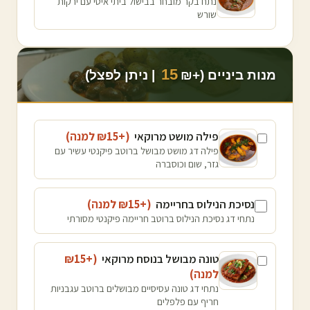
נתח בקר מובחר בבישול ביתי איטי עם ירקות
שורש
15
מנות ביניים (+₪
| ניתן לפצל)
פילה מושט מרוקאי
(+₪
15
למנה
)
פילה דג מושט מבושל ברוטב פיקנטי עשיר עם
גזר, שום וכוסברה
נסיכת הנילוס בחריימה
(+₪
15
למנה
)
נתחי דג נסיכת הנילוס ברוטב חריימה פיקנטי מסורתי
טונה מבושל בנוסח מרוקאי
(+₪
15
למנה
)
נתחי דג טונה עסיסיים מבושלים ברוטב עגבניות
חריף עם פלפלים