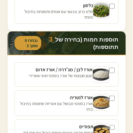
נלסון
סלט כרוב צבעוני עם אגוזים וחמוציות בתיבול
מיוחד
3
תוספות חמות (בחירה של
נבחרו
0
מתוך
3
תתוספות)
אורז לבן / מג'דרה / אורז אדום
מגוון סגנונות של אורז בסמטי חגיגי ואוורירי
אורז לנטריה
אורז בסמטי מבושל עם אטריות שחומות בתיבול
ביתי
תפודים
תפוחי אדמה זעירים אפויים בגריל עם שמן זית