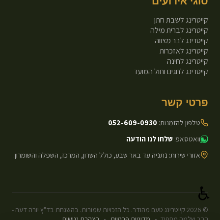
סוגי אירועים
קייטרינג לשבת חתן
קייטרינג לברית מילה
קייטרינג לבר מצווה
קייטרינג לאזכרות
קייטרינג לחינה
קייטרינג לחגים וחול המועד
פרטי קשר
טלפון להזמנות:
052-609-0930
וואטסאפ:
שלחו לנו הודעה
אזורי שירות: נתניה עד באר שבע, כולל השרון, המרכז, השפלה והשומרון.
♿
©
2026
קייטרינג טעם מהודר. כל הזכויות שמורות. בהשגחת בד"ץ יורה דעה -
הרב שלמה מחפוד.
•
מדיניות פרטיות
•
הצהרת נגישות