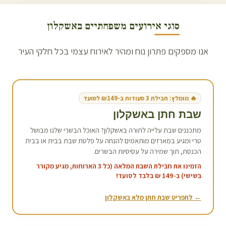
סוגי אירועים משפחתיים ב
אשקלון
אנו מספקים פתרון נוח ומהיר לאירוח עצמי בכל חלקי העיר
🔥 מומלץ: חבילת 3 סעודות ב-₪149 לסועד
שבת חתן ב
אשקלון
מתכננים שבת עלייה לתורה ב
אשקלון
? האוכל הבשרי שלנו מבושל
טרי ומגיע במארזים מותאמים להנחה על פלטת שבת בבית או בבית
הכנסת, תוך שמירה על עסיסיות הבשרים.
הזמינו את חבילת השבת המלאה (כל 3 הארוחות, מגיע מקורר
בשישי) ב-149 ₪ בלבד לסועד!
← לתפריט שבת חתן מלא ב
אשקלון