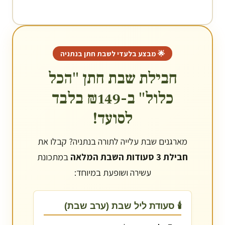
🌟 מבצע בלעדי לשבת חתן ב
נתניה
חבילת שבת חתן "הכל
כלול" ב-₪149 בלבד
לסועד!
מארגנים שבת עלייה לתורה ב
נתניה
? קבלו את
חבילת 3 סעודות השבת המלאה
במתכונת
עשירה ושופעת במיוחד:
🕯️ סעודת ליל שבת (ערב שבת)