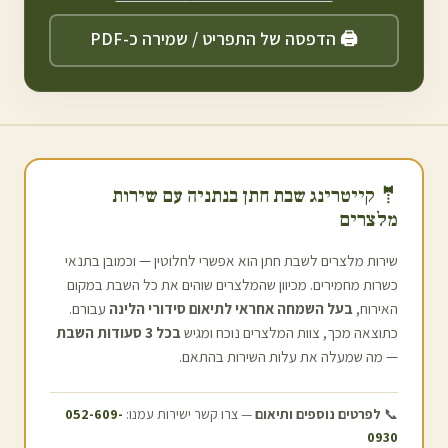
🖨️ הדפסה של התפריט / שמירה כ-PDF
🤵 קייטרינג שבת חתן ב
נתניה
עם שירות
מלצרים
שירות מלצרים לשבת חתן הוא אפשרי לחלוטין — וכמובן בתנאי
כשרות מחמירים. מכיוון שהמלצרים שוהים את כל השבת במקום
האירוח,
בעל השמחה אחראי לתיאום סידורי הלינה
עבורם.
כתוצאה מכך, צוות המלצרים נוכח ומגיש
בכל 3 סעודות השבת
— מה שמעלה את עלות השירות בהתאם.
📞
לפרטים נוספים ותיאום
— צרו קשר ישירות עמנו:
052-609-
0930