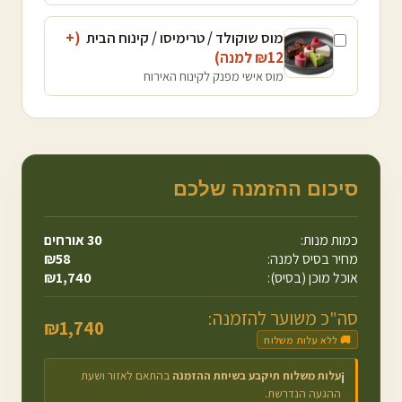
מוס שוקולד / טרימיסו / קינוח הבית
(+
12
₪
למנה
)
מוס אישי מפנק לקינוח האירוח
סיכום ההזמנה שלכם
כמות מנות:
30
אורחים
מחיר בסיס למנה:
58
₪
אוכל מוכן (בסיס):
1,740
₪
סה"כ משוער להזמנה:
₪
1,740
🚚 ללא עלות משלוח
עלות משלוח תיקבע בשיחת ההזמנה
בהתאם לאזור ושעת
ℹ️
ההגעה הנדרשת.