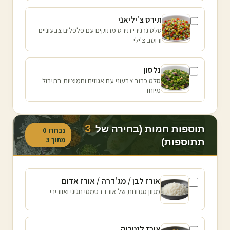
תירס צ'יליאני
סלט גרגירי תירס מתוקים עם פלפלים צבעוניים
ורוטב צ'ילי
נלסון
סלט כרוב צבעוני עם אגוזים וחמוציות בתיבול
מיוחד
3
תוספות חמות (בחירה של
נבחרו
0
מתוך
3
תתוספות)
אורז לבן / מג'דרה / אורז אדום
מגוון סגנונות של אורז בסמטי חגיגי ואוורירי
אורז לנטריה