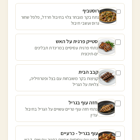
רוסטביף
נתח בקר מובחר צלוי בתיבול חרדל, פלפל שחור
גרוס ועשבי תיבול
סטייק פרגית על האש
נתחי פרגית עסיסיים במרינדת תבלינים
ים-תיכונית
קבב הבית
קציצות בקר משובחות עם בצל ופטרוזיליה,
צלויות על הגריל
חזה עוף בגריל
נתחי חזה עוף טריים עשויים על הגריל בתיבול
עדין
עוף בגריל - כרעיים
כרעי עוף עסיסיים אפויים בתנור עם שום, דבש