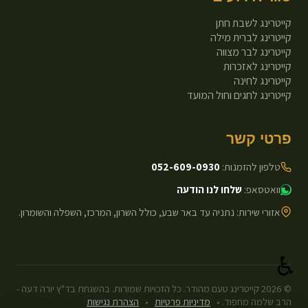
קייטרינג לשבת חתן
קייטרינג לברית מילה
קייטרינג לבר מצווה
קייטרינג לאזכרות
קייטרינג לחינה
קייטרינג לחגים וחול המועד
פרטי קשר
טלפון להזמנות:
052-609-0930
וואטסאפ:
שלחו לנו הודעה
אזורי שירות: נתניה עד באר שבע, כולל השרון, המרכז, השפלה והשומרון.
♿
©
2026
קייטרינג טעם מהודר. כל הזכויות שמורות. בהשגחת בד"ץ יורה דעה -
הרב שלמה מחפוד.
•
מדיניות פרטיות
•
הצהרת נגישות