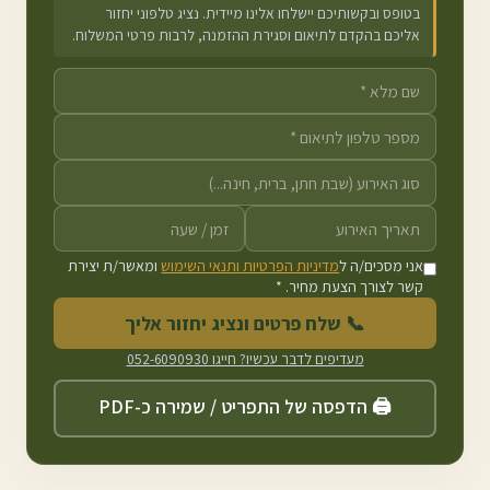
בטופס ובקשותיכם יישלחו אלינו מיידית. נציג טלפוני יחזור
אליכם בהקדם לתיאום וסגירת ההזמנה, לרבות פרטי המשלוח.
אני מסכים/ה ל
מדיניות הפרטיות ותנאי השימוש
ומאשר/ת יצירת
קשר לצורך הצעת מחיר. *
📞 שלח פרטים ונציג יחזור אליך
מעדיפים לדבר עכשיו? חייגו
052-6090930
🖨️ הדפסה של התפריט / שמירה כ-PDF