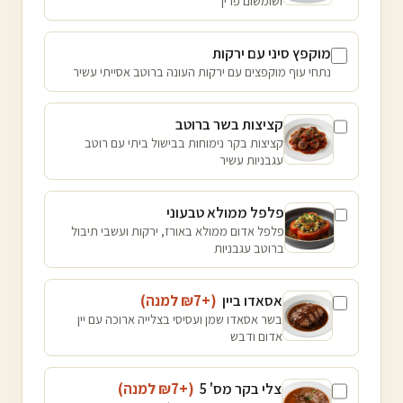
ושומשום פריך
מוקפץ סיני עם ירקות
נתחי עוף מוקפצים עם ירקות העונה ברוטב אסייתי עשיר
קציצות בשר ברוטב
קציצות בקר נימוחות בבישול ביתי עם רוטב
עגבניות עשיר
פלפל ממולא טבעוני
פלפל אדום ממולא באורז, ירקות ועשבי תיבול
ברוטב עגבניות
אסאדו ביין
(+₪
7
למנה
)
בשר אסאדו שמן ועסיסי בצלייה ארוכה עם יין
אדום ודבש
צלי בקר מס' 5
(+₪
7
למנה
)