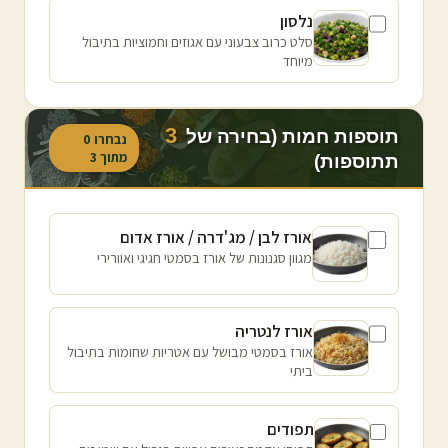
נלסון
סלט כרוב צבעוני עם אגוזים וחמוציות בתיבול
מיוחד
3
תוספות חמות (בחירה של
נבחרו
0
מתוך
3
תתוספות)
אורז לבן / מג'דרה / אורז אדום
מגוון סגנונות של אורז בסמטי חגיגי ואוורירי
אורז לנטריה
אורז בסמטי מבושל עם אטריות שחומות בתיבול
ביתי
תפודים