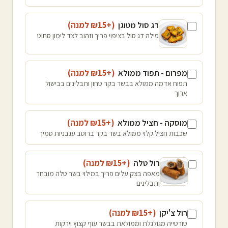
דג סול מטוגן
(+₪
15
למנה
)
פילה דג סול בציפוי פריך וזהוב לצד לימון סחוט
מפרום - תפוד ממולא
(+₪
15
למנה
)
תפוח אדמה ממולא בבשר בקר טחון ותבלינים בבישול
ארוך
מוסקה - חציל ממולא
(+₪
15
למנה
)
שכבות חציל קלוי ממולא בשר בקר ברוטב עגבניות סמיך
רול טלה
(+₪
15
למנה
)
מאפה בצק עלים פריך במילוי בשר טלה מובחר
ותבלינים
רול צ'יקן
(+₪
15
למנה
)
טורטייה מגולגלת וממולאת בבשר עוף קצוץ וירקות