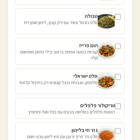
טבולה
סלט בורגול עשיר עם ירק קצוץ, לימון ושמן זית
הום פרייז
קוביות בטטה אפויות ברוטב צ'ילי מתוק ושומשום
קלוי
סלט ישראלי
מלפפון, עגבניות ובצל קצוצים דק בתיבול קלאסי
טריקולור פלפלים
רצועות פלפלים בשלושה צבעים עם בצל סגול ותחמיץ
גזר חי בלימון
סלט גזר פריך ורענן עם מיץ לימון טבעי ושום