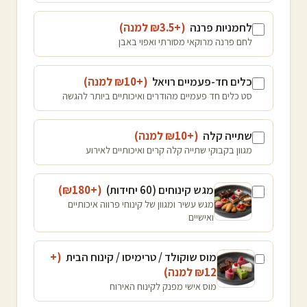
לחמניות פרנה
(+₪
3.5
למנה
)
לחם פרנה מרוקאי מסורתי ואפוי באבן
כלים חד-פעמיים רויאל
(+₪
10
למנה
)
סט כלים חד פעמיים מהודרים ואיכותיים ביותר להגשה
שתייה קלה
(+₪
10
למנה
)
מגוון בקבוקי שתייה קלה קרים ואיכותיים לאירוע
מגש קינוחים (60 יחידות)
(+₪
180
)
מגש עשיר ומגוון של קינוחי פרווה איכותיים
ואישיים
מוס שוקולד / טרימיסו / קינוח הבית
(+
12
₪
למנה
)
מוס אישי מפנק לקינוח האירוח