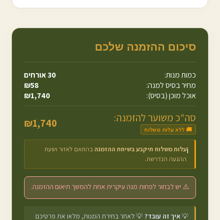
סיכום ההזמנה שלכם
כמות מנות:
30
אורחים
מחיר בסיס למנה:
58
₪
אוכל מוכן (בסיס):
1,740
₪
סה"כ משוער להזמנה:
₪
1,740
🚚 ללא עלות משלוח
עלות משלוח תיקבע בשיחת ההזמנה
בהתאם לאזור ושעת
ℹ️
ההגעה הנדרשת.
⚠️ יש לבחור לפחות מנה עיקרית אחת להמשך תיאום ההזמנה.
💡
איך זה עובד?
💡 לאחר בחירת המנות, מלאו את פרטיכם