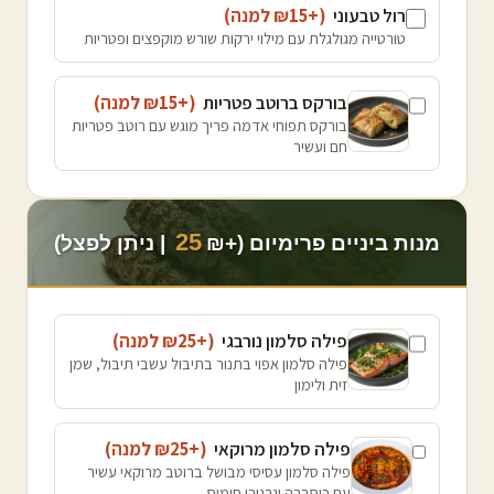
רול טבעוני
(+₪
15
למנה
)
טורטייה מגולגלת עם מילוי ירקות שורש מוקפצים ופטריות
בורקס ברוטב פטריות
(+₪
15
למנה
)
בורקס תפוחי אדמה פריך מוגש עם רוטב פטריות
חם ועשיר
25
מנות ביניים פרימיום (+₪
| ניתן לפצל)
פילה סלמון נורבגי
(+₪
25
למנה
)
פילה סלמון אפוי בתנור בתיבול עשבי תיבול, שמן
זית ולימון
פילה סלמון מרוקאי
(+₪
25
למנה
)
פילה סלמון עסיסי מבושל ברוטב מרוקאי עשיר
עם כוסברה וגרגירי חומוס