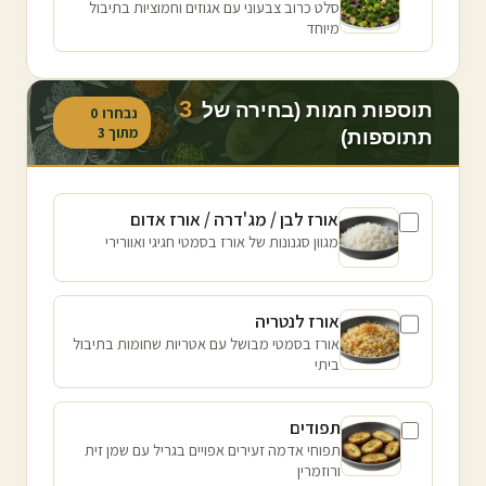
סלט כרוב צבעוני עם אגוזים וחמוציות בתיבול
מיוחד
3
תוספות חמות (בחירה של
נבחרו
0
מתוך
3
תתוספות)
אורז לבן / מג'דרה / אורז אדום
מגוון סגנונות של אורז בסמטי חגיגי ואוורירי
אורז לנטריה
אורז בסמטי מבושל עם אטריות שחומות בתיבול
ביתי
תפודים
תפוחי אדמה זעירים אפויים בגריל עם שמן זית
ורוזמרין