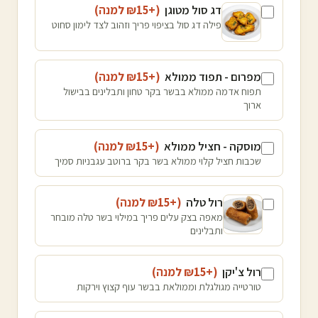
דג סול מטוגן
(+₪
15
למנה
)
פילה דג סול בציפוי פריך וזהוב לצד לימון סחוט
מפרום - תפוד ממולא
(+₪
15
למנה
)
תפוח אדמה ממולא בבשר בקר טחון ותבלינים בבישול
ארוך
מוסקה - חציל ממולא
(+₪
15
למנה
)
שכבות חציל קלוי ממולא בשר בקר ברוטב עגבניות סמיך
רול טלה
(+₪
15
למנה
)
מאפה בצק עלים פריך במילוי בשר טלה מובחר
ותבלינים
רול צ'יקן
(+₪
15
למנה
)
טורטייה מגולגלת וממולאת בבשר עוף קצוץ וירקות