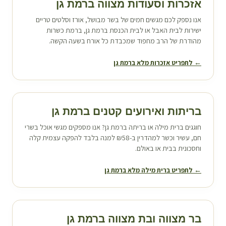
אזכרות וסעודות מצווה ב
רמת גן
אנו נספק לכם מגשים חמים של בשר מבושל, אורז וסלטים טריים
ישירות לבית האבל או לבית הכנסת ב
רמת גן
, ברמת כשרות
מהודרת של הרב מחפוד שמכבדת כל אורח בשעה הקשה.
← לתפריט אזכרות מלא ב
רמת גן
בריתות ואירועים קטנים ב
רמת גן
חוגגים ברית מילה או בריתה ב
רמת גן
? אנו מספקים מגשי אוכל בשרי
חם, עשיר וכשר למהדרין ב-₪58 למנה בלבד להפקה עצמית קלה
וחסכונית בבית או באולם.
← לתפריט ברית מילה מלא ב
רמת גן
בר מצווה ובת מצווה ב
רמת גן