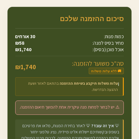
סיכום ההזמנה שלכם
כמות מנות:
30
אורחים
מחיר בסיס למנה:
58
₪
אוכל מוכן (בסיס):
1,740
₪
סה"כ משוער להזמנה:
₪
1,740
🚚 ללא עלות משלוח
עלות משלוח תיקבע בשיחת ההזמנה
בהתאם לאזור ושעת
ℹ️
ההגעה הנדרשת.
⚠️ יש לבחור לפחות מנה עיקרית אחת להמשך תיאום ההזמנה.
💡
איך זה עובד?
💡 לאחר בחירת המנות, מלאו את פרטיכם
בטופס ובקשותיכם יישלחו אלינו מיידית. נציג טלפוני יחזור
אליכם בהקדם לתיאום וסגירת ההזמנה, לרבות פרטי המשלוח.