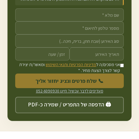
אני מסכים/ה ל
מדיניות הפרטיות ותנאי השימוש
ומאשר/ת יצירת
קשר לצורך הצעת מחיר. *
📞 שלח פרטים ונציג יחזור אליך
מעדיפים לדבר עכשיו? חייגו
052-6090930
🖨️ הדפסה של התפריט / שמירה כ-PDF