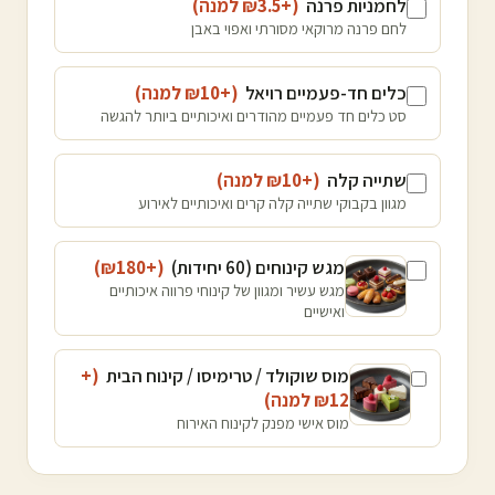
לחמניות פרנה
(+₪
3.5
למנה
)
לחם פרנה מרוקאי מסורתי ואפוי באבן
כלים חד-פעמיים רויאל
(+₪
10
למנה
)
סט כלים חד פעמיים מהודרים ואיכותיים ביותר להגשה
שתייה קלה
(+₪
10
למנה
)
מגוון בקבוקי שתייה קלה קרים ואיכותיים לאירוע
מגש קינוחים (60 יחידות)
(+₪
180
)
מגש עשיר ומגוון של קינוחי פרווה איכותיים
ואישיים
מוס שוקולד / טרימיסו / קינוח הבית
(+
12
₪
למנה
)
מוס אישי מפנק לקינוח האירוח