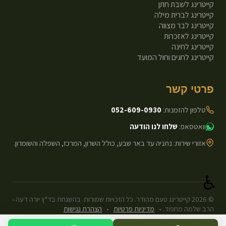
קייטרינג לשבת חתן
קייטרינג לברית מילה
קייטרינג לבר מצווה
קייטרינג לאזכרות
קייטרינג לחינה
קייטרינג לחגים וחול המועד
פרטי קשר
טלפון להזמנות:
052-609-0930
וואטסאפ:
שלחו לנו הודעה
אזורי שירות: נתניה עד באר שבע, כולל השרון, המרכז, השפלה והשומרון.
♿
©
2026
קייטרינג טעם מהודר. כל הזכויות שמורות. בהשגחת בד"ץ יורה דעה -
הרב שלמה מחפוד.
•
מדיניות פרטיות
•
הצהרת נגישות
עיצוב ופיתוח: Next.js Static.