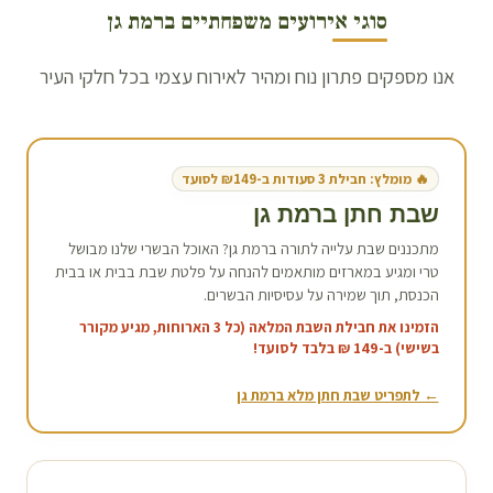
סוגי אירועים משפחתיים ב
רמת גן
אנו מספקים פתרון נוח ומהיר לאירוח עצמי בכל חלקי העיר
🔥 מומלץ: חבילת 3 סעודות ב-₪149 לסועד
שבת חתן ב
רמת גן
מתכננים שבת עלייה לתורה ב
רמת גן
? האוכל הבשרי שלנו מבושל
טרי ומגיע במארזים מותאמים להנחה על פלטת שבת בבית או בבית
הכנסת, תוך שמירה על עסיסיות הבשרים.
הזמינו את חבילת השבת המלאה (כל 3 הארוחות, מגיע מקורר
בשישי) ב-149 ₪ בלבד לסועד!
← לתפריט שבת חתן מלא ב
רמת גן