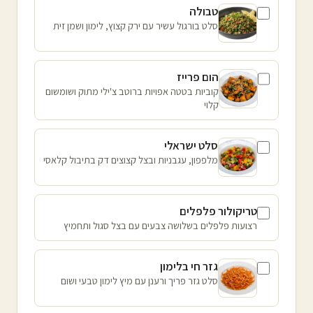
טבולה
סלט בורגול עשיר עם ירק קצוץ, לימון ושמן זית
הום פרייז
קוביות בטטה אפויות ברוטב צ'ילי מתוק ושומשום
קלוי
סלט ישראלי
מלפפון, עגבניות ובצל קצוצים דק בתיבול קלאסי
טריקולור פלפלים
רצועות פלפלים בשלושה צבעים עם בצל סגול ותחמיץ
גזר חי בלימון
סלט גזר פריך ורענן עם מיץ לימון טבעי ושום