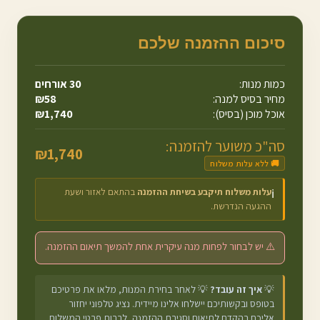
סיכום ההזמנה שלכם
כמות מנות:
30
אורחים
מחיר בסיס למנה:
58
₪
אוכל מוכן (בסיס):
1,740
₪
סה"כ משוער להזמנה:
₪
1,740
🚚 ללא עלות משלוח
עלות משלוח תיקבע בשיחת ההזמנה
בהתאם לאזור ושעת
ℹ️
ההגעה הנדרשת.
⚠️ יש לבחור לפחות מנה עיקרית אחת להמשך תיאום ההזמנה.
💡
איך זה עובד?
💡 לאחר בחירת המנות, מלאו את פרטיכם
בטופס ובקשותיכם יישלחו אלינו מיידית. נציג טלפוני יחזור
אליכם בהקדם לתיאום וסגירת ההזמנה, לרבות פרטי המשלוח.