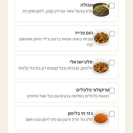
טבולה
סלט בורגול עשיר עם ירק קצוץ, לימון ושמן זית
הום פרייז
קוביות בטטה אפויות ברוטב צ'ילי מתוק ושומשום
קלוי
סלט ישראלי
מלפפון, עגבניות ובצל קצוצים דק בתיבול קלאסי
טריקולור פלפלים
רצועות פלפלים בשלושה צבעים עם בצל סגול ותחמיץ
גזר חי בלימון
סלט גזר פריך ורענן עם מיץ לימון טבעי ושום