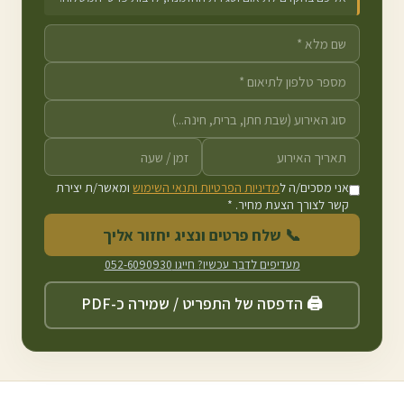
אני מסכים/ה ל
מדיניות הפרטיות ותנאי השימוש
ומאשר/ת יצירת
קשר לצורך הצעת מחיר. *
📞 שלח פרטים ונציג יחזור אליך
מעדיפים לדבר עכשיו? חייגו
052-6090930
🖨️ הדפסה של התפריט / שמירה כ-PDF