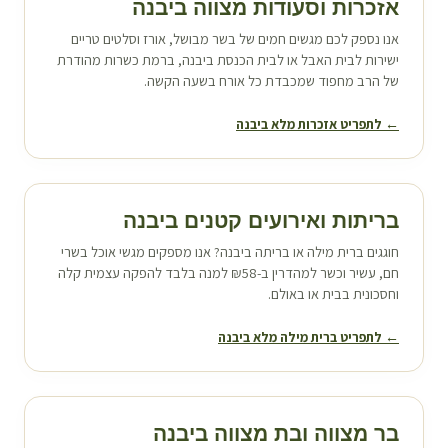
אזכרות וסעודות מצווה ב
יבנה
אנו נספק לכם מגשים חמים של בשר מבושל, אורז וסלטים טריים
ישירות לבית האבל או לבית הכנסת ב
יבנה
, ברמת כשרות מהודרת
של הרב מחפוד שמכבדת כל אורח בשעה הקשה.
← לתפריט אזכרות מלא ב
יבנה
בריתות ואירועים קטנים ב
יבנה
חוגגים ברית מילה או בריתה ב
יבנה
? אנו מספקים מגשי אוכל בשרי
חם, עשיר וכשר למהדרין ב-₪58 למנה בלבד להפקה עצמית קלה
וחסכונית בבית או באולם.
← לתפריט ברית מילה מלא ב
יבנה
בר מצווה ובת מצווה ב
יבנה