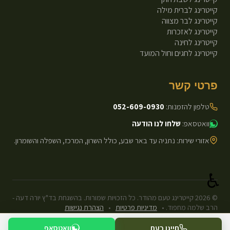
קייטרינג לברית מילה
קייטרינג לבר מצווה
קייטרינג לאזכרות
קייטרינג לחינה
קייטרינג לחגים וחול המועד
פרטי קשר
טלפון להזמנות:
052-609-0930
וואטסאפ:
שלחו לנו הודעה
אזורי שירות: נתניה עד באר שבע, כולל השרון, המרכז, השפלה והשומרון.
♿
©
2026
קייטרינג טעם מהודר. כל הזכויות שמורות. בהשגחת בד"ץ יורה דעה -
הרב שלמה מחפוד.
•
מדיניות פרטיות
•
הצהרת נגישות
עיצוב ופיתוח: Next.js Static.
חייגו כעת
וואטסאפ