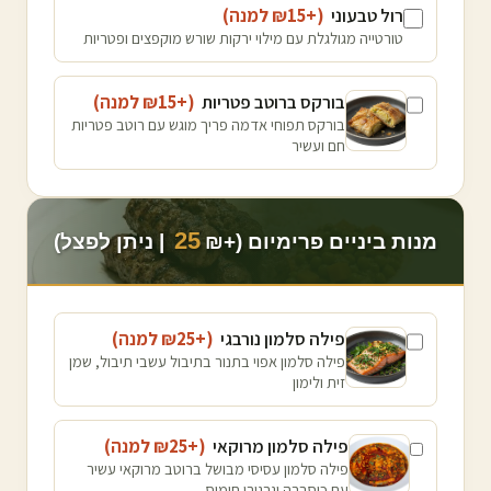
רול טבעוני
(+₪
15
למנה
)
טורטייה מגולגלת עם מילוי ירקות שורש מוקפצים ופטריות
בורקס ברוטב פטריות
(+₪
15
למנה
)
בורקס תפוחי אדמה פריך מוגש עם רוטב פטריות
חם ועשיר
25
מנות ביניים פרימיום (+₪
| ניתן לפצל)
פילה סלמון נורבגי
(+₪
25
למנה
)
פילה סלמון אפוי בתנור בתיבול עשבי תיבול, שמן
זית ולימון
פילה סלמון מרוקאי
(+₪
25
למנה
)
פילה סלמון עסיסי מבושל ברוטב מרוקאי עשיר
עם כוסברה וגרגירי חומוס