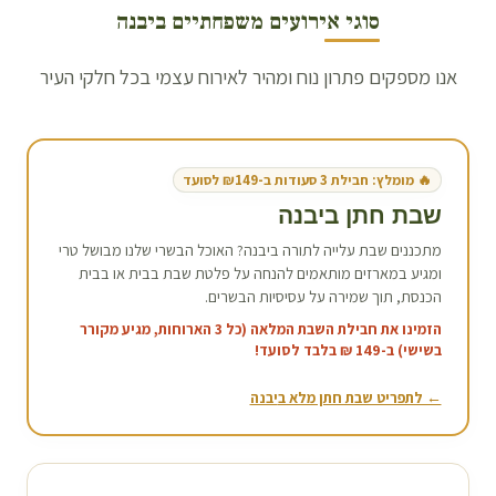
סוגי אירועים משפחתיים ב
יבנה
אנו מספקים פתרון נוח ומהיר לאירוח עצמי בכל חלקי העיר
🔥 מומלץ: חבילת 3 סעודות ב-₪149 לסועד
שבת חתן ב
יבנה
מתכננים שבת עלייה לתורה ב
יבנה
? האוכל הבשרי שלנו מבושל טרי
ומגיע במארזים מותאמים להנחה על פלטת שבת בבית או בבית
הכנסת, תוך שמירה על עסיסיות הבשרים.
הזמינו את חבילת השבת המלאה (כל 3 הארוחות, מגיע מקורר
בשישי) ב-149 ₪ בלבד לסועד!
← לתפריט שבת חתן מלא ב
יבנה