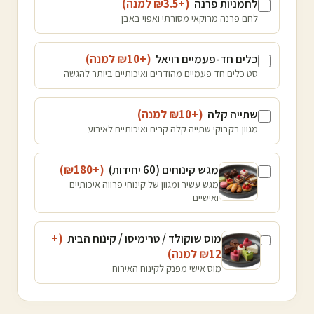
לחמניות פרנה
(+₪
3.5
למנה
)
לחם פרנה מרוקאי מסורתי ואפוי באבן
כלים חד-פעמיים רויאל
(+₪
10
למנה
)
סט כלים חד פעמיים מהודרים ואיכותיים ביותר להגשה
שתייה קלה
(+₪
10
למנה
)
מגוון בקבוקי שתייה קלה קרים ואיכותיים לאירוע
מגש קינוחים (60 יחידות)
(+₪
180
)
מגש עשיר ומגוון של קינוחי פרווה איכותיים
ואישיים
מוס שוקולד / טרימיסו / קינוח הבית
(+
12
₪
למנה
)
מוס אישי מפנק לקינוח האירוח