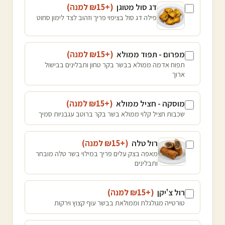
דג סול מטוגן
(+₪
15
למנה
)
פילה דג סול בציפוי פריך וזהוב לצד לימון סחוט
מפרום - תפוד ממולא
(+₪
15
למנה
)
תפוח אדמה ממולא בבשר בקר טחון ותבלינים בבישול
ארוך
מוסקה - חציל ממולא
(+₪
15
למנה
)
שכבות חציל קלוי ממולא בשר בקר ברוטב עגבניות סמיך
רול טלה
(+₪
15
למנה
)
מאפה בצק עלים פריך במילוי בשר טלה מובחר
ותבלינים
רול צ'יקן
(+₪
15
למנה
)
טורטייה מגולגלת וממולאת בבשר עוף קצוץ וירקות