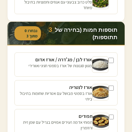
סלט כרוב צבעוני עם אגוזים וחמוציות בתיבול
מיוחד
3
תוספות חמות (בחירה של
נבחרו
0
מתוך
3
תתוספות)
אורז לבן / מג'דרה / אורז אדום
מגוון סגנונות של אורז בסמטי חגיגי ואוורירי
אורז לנטריה
אורז בסמטי מבושל עם אטריות שחומות בתיבול
ביתי
תפודים
תפוחי אדמה זעירים אפויים בגריל עם שמן זית
ורוזמרין