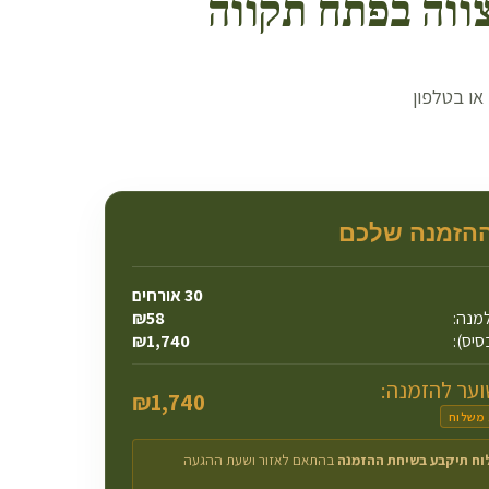
ווה ב
פתח תקווה
ואטסאפ או בטלפון
ההזמנה שלכם
30
אורחים
מנה:
58
₪
סיס):
1,740
₪
ער להזמנה:
₪
1,740
 משלוח
וח תיקבע בשיחת ההזמנה
בהתאם לאזור ושעת ההגעה