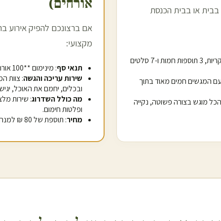
אורחים)
בבית או בבית הכנסת
אם ברצונכם להפיק אירוע בר
מקצועי:
: מגשי אלומיניום שומרי חום עם 3 מנות עיקריות, 3 תוספות חמות ו-7 סלטים
תנאי סף
: מינימום **100 אורחים** להזמנת שירות זה.
שירות עריכה והגשה
: צוות ה
עם המגשים חמים מאוד בתוך
ובכלים, יחמם את האוכל, יגיש
מה כולל השדרוג
: שירות מלצ
- הכל מוגש בצורה פשוטה, נקייה
ופלטות חימום.
מחיר
: תוספת של 80 ₪ למנה (החל מ-138 ₪ סה"כ למנה כולל האוכל והמלצרים).