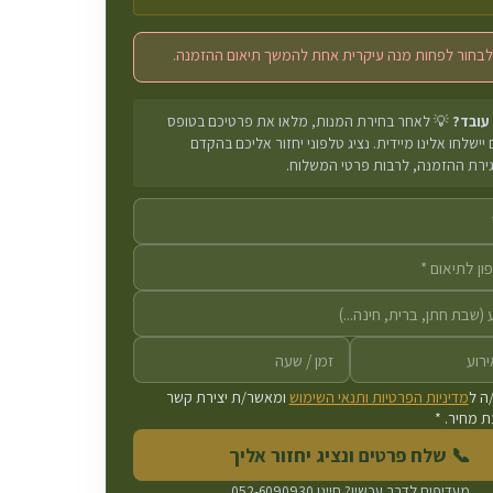
לבחור לפחות מנה עיקרית אחת להמשך תיאום ההזמנה.
 עובד?
💡 לאחר בחירת המנות, מלאו את פרטיכם בטופס
יישלחו אלינו מיידית. נציג טלפוני יחזור אליכם בהקדם
גירת ההזמנה, לרבות פרטי המשלוח.
ה ל
מדיניות הפרטיות ותנאי השימוש
ומאשר/ת יצירת קשר
 מחיר. *
📞 שלח פרטים ונציג יחזור אליך
מעדיפים לדבר עכשיו? חייגו
052-6090930