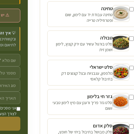
טחינה
טחינה עבודת יד עם לימון, שום
⚠️ יש 
ופטרוזיליה טרייה
💡
איך זה
טבולה
ובקשותיכם 
סלט בורגול עשיר עם ירק קצוץ, לימון
לתיאום וס
ושמן זית
סלט ישראלי
מלפפון, עגבניות ובצל קצוצים דק
בתיבול קלאסי
גזר חי בלימון
סלט גזר פריך ורענן עם מיץ לימון טבעי
ושום
אני מסכים/
לצורך הצעת
סלק אדום
סלק מבושל בתיבול ביתי של חומץ,