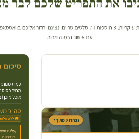
יבו את התפריט שלכם לבר מצ
בחרו 3 מנות עיקריות, 3 תוספות ו-7 סלטים טריים. נציגנו יחזור אליכם בו
עם אישור הזמנה מהיר.
סיכום 
כמות מנות:
מחיר בסיס ל
אוכל מוכן (ב
סה"כ משו
🚚 ללא עלות
נבחרו
0
מתוך
7
עלות משל
ℹ️
הנדרשת.