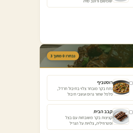
שומשום ורוטב סויה
נבחרו
0
מתוך
3
רוסטביף
נתח בקר מובחר צלוי בתיבול חרדל,
פלפל שחור גרוס ועשבי תיבול
קבב הבית
קציצות בקר משובחות עם בצל
ופטרוזיליה, צלויות על הגריל