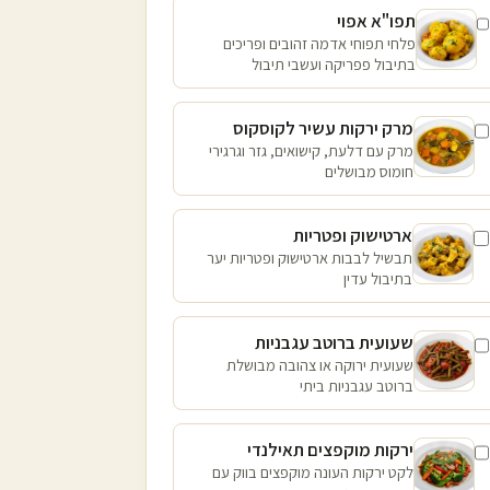
תפו"א אפוי
פלחי תפוחי אדמה זהובים ופריכים
בתיבול פפריקה ועשבי תיבול
מרק ירקות עשיר לקוסקוס
מרק עם דלעת, קישואים, גזר וגרגירי
חומוס מבושלים
ארטישוק ופטריות
תבשיל לבבות ארטישוק ופטריות יער
בתיבול עדין
שעועית ברוטב עגבניות
שעועית ירוקה או צהובה מבושלת
ברוטב עגבניות ביתי
ירקות מוקפצים תאילנדי
לקט ירקות העונה מוקפצים בווק עם