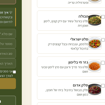
ופטרוזיליה טרייה
💡
איך זה
טבולה
ובקשותיכם 
סלט בורגול עשיר עם ירק קצוץ, לימון
לתיאום וס
ושמן זית
סלט ישראלי
מלפפון, עגבניות ובצל קצוצים דק
בתיבול קלאסי
גזר חי בלימון
סלט גזר פריך ורענן עם מיץ לימון טבעי
ושום
אני מסכים/
לצורך הצעת
סלק אדום
סלק מבושל בתיבול ביתי של חומץ,
כמון ושום