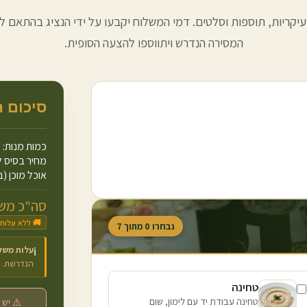
עיקריות, תוספות וסלטים. דמי המשלוח יקבעו על ידי הנציג בהתאם למ
המסירה הנדרש ויתווספו להצעה הסופית.
סיכום 
כמות מנות:
מחיר בסיס ל
אוכל מוכן (ב
סה"כ משו
🚚 ללא עלות
נבחרו
0
מתוך
7
עלות משל
ℹ️
הנדרשת.
טחינה
טחינה עבודת יד עם לימון, שום
⚠️ יש 