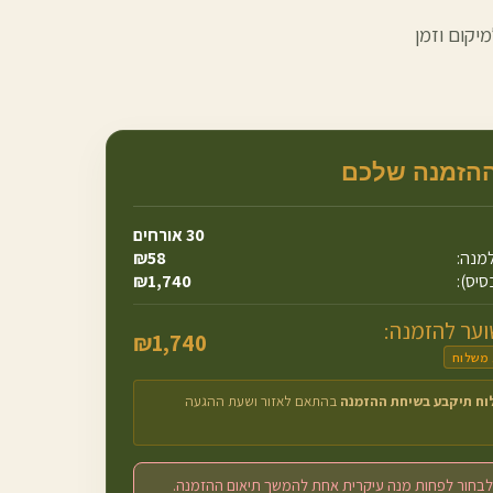
יקום וזמן
ההזמנה שלכם
30
אורחים
מנה:
58
₪
סיס):
1,740
₪
ער להזמנה:
₪
1,740
 משלוח
וח תיקבע בשיחת ההזמנה
בהתאם לאזור ושעת ההגעה
לבחור לפחות מנה עיקרית אחת להמשך תיאום ההזמנה.