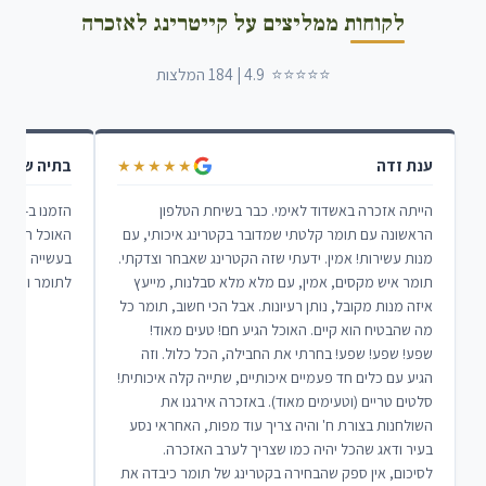
לקוחות ממליצים על קייטרינג לאזכרה
⭐⭐⭐⭐⭐ 4.9 | 184 המלצות
ענת זדה
בתיה שרבי
★★★★★
הייתה אזכרה באשדוד לאימי. כבר בשיחת הטלפון
הראשונה עם תומר קלטתי שמדובר בקטרינג איכותי, עם
האוכל הגיע ב
מנות עשירות! אמין. ידעתי שזה הקטרינג שאבחר וצדקתי.
בעשייה הנכונ
תומר איש מקסים, אמין, עם מלא מלא סבלנות, מייעץ
לתומר והצוות
איזה מנות מקובל, נותן רעיונות. אבל הכי חשוב, תומר כל
מה שהבטיח הוא קיים. האוכל הגיע חם! טעים מאוד!
שפע! שפע! שפע! בחרתי את החבילה, הכל כלול. וזה
הגיע עם כלים חד פעמיים איכותיים, שתייה קלה איכותית!
סלטים טריים (וטעימים מאוד). באזכרה אירגנו את
השולחנות בצורת ח' והיה צריך עוד מפות, האחראי נסע
בעיר ודאג שהכל יהיה כמו שצריך לערב האזכרה.
לסיכום, אין ספק שהבחירה בקטרינג של תומר כיבדה את