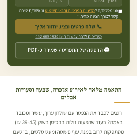
אני מסכים/ה ל
מדיניות הפרטיות ותנאי השימוש
ומאשר/ת יצירת
קשר לצורך הצעת מחיר. *
📞 שלח פרטים ונציג יחזור אליך
מעדיפים לדבר עכשיו? חייגו
052-6090930
🖨️ הדפסה של התפריט / שמירה כ-PDF
התאמה מלאה לאירוע אזכרה, שבעה וסעודות
אבלים
רוצים לכבד את הנפטר עם שולחן ערוך, עשיר ומכובד
באמת? בעוד שהצעות זולות בבסיסן בשוק (39-45 ₪)
מסתפקות לרוב במנת עוף פשוטה ומעט סלטים, ב"טעם