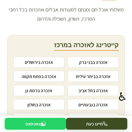
משלוחי אוכל חם ומנחם לסעודות אבלים ואזכרות בכל רחבי
המרכז, השרון, השפלה והדרום
קייטרינג לאזכרה
במרכז
אזכרה ב
בני ברק
אזכרה ב
ירושלים
אזכרה ב
ביתר עילית
אזכרה ב
פתח תקווה
אזכרה ב
תל אביב
אזכרה ב
רמת גן
♿
אזכרה ב
גבעתיים
אזכרה ב
חולון
אזכרה ב
בת ים
אזכרה ב
גבעת שמואל
חייגו כעת
וואטסאפ