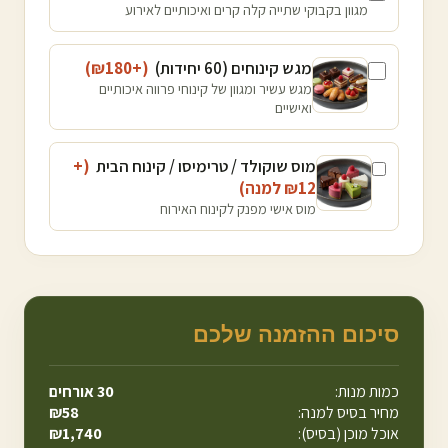
מגוון בקבוקי שתייה קלה קרים ואיכותיים לאירוע
מגש קינוחים (60 יחידות)
(+₪
180
)
מגש עשיר ומגוון של קינוחי פרווה איכותיים
ואישיים
מוס שוקולד / טרימיסו / קינוח הבית
(+
12
₪
למנה
)
מוס אישי מפנק לקינוח האירוח
סיכום ההזמנה שלכם
כמות מנות:
30
אורחים
מחיר בסיס למנה:
58
₪
אוכל מוכן (בסיס):
1,740
₪