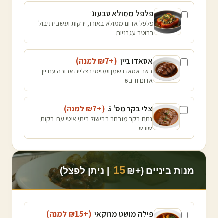
פלפל ממולא טבעוני
פלפל אדום ממולא באורז, ירקות ועשבי תיבול
ברוטב עגבניות
אסאדו ביין
(+₪
7
למנה
)
בשר אסאדו שמן ועסיסי בצלייה ארוכה עם יין
אדום ודבש
צלי בקר מס' 5
(+₪
7
למנה
)
נתח בקר מובחר בבישול ביתי איטי עם ירקות
שורש
15
מנות ביניים (+₪
| ניתן לפצל)
פילה מושט מרוקאי
(+₪
15
למנה
)