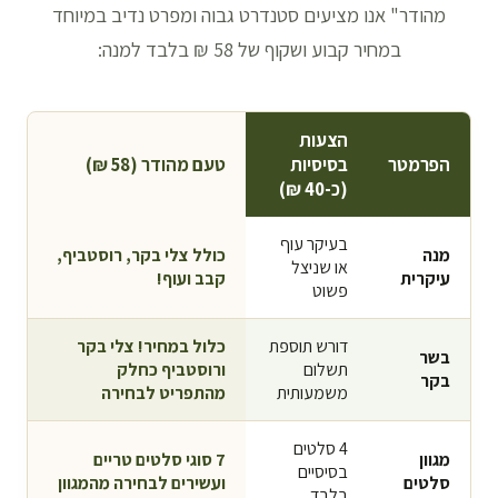
מהודר" אנו מציעים סטנדרט גבוה ומפרט נדיב במיוחד
במחיר קבוע ושקוף של 58 ₪ בלבד למנה:
הצעות
הפרמטר
בסיסיות
טעם מהודר (58 ₪)
(כ-40 ₪)
בעיקר עוף
מנה
כולל צלי בקר, רוסטביף,
או שניצל
עיקרית
קבב ועוף!
פשוט
דורש תוספת
כלול במחיר!
צלי בקר
בשר
תשלום
ורוסטביף כחלק
בקר
משמעותית
מהתפריט לבחירה
4 סלטים
מגוון
7 סוגי סלטים
טריים
בסיסיים
סלטים
ועשירים לבחירה מהמגוון
בלבד