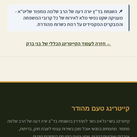
📌 השגחת בד"ץ יורה דעה של הרב שלמה מחפוד שליט"א -
מעניקה שקט נפשי מלא לאירוח של כל קרובי המשפחה
והמבקרים המקפידים על רמת כשרות מהודרת.
← חזרה לעמוד הקייטרינג הכללי של
בני ברק
קייטרינג טעם מהודר
קייטרינג בשרי גלאט כשר למהדרין בהשגחת בד"צ יורה דעה של הרב שלמה
מחפוד. מתמחים במגשי אוכל מוכן בשירות עצמי לשבת חתן, בריתות,
אזכרות ואירועים קטנים. שפע וטעם ביתי חם במחירים הוגנים.