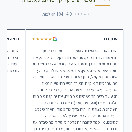
לקוחות ממליצים על קייטרינג לאזכרה
⭐⭐⭐⭐⭐ 4.9 | 184 המלצות
ענת זדה
בתיה שרבי
★★★★★
הייתה אזכרה באשדוד לאימי. כבר בשיחת הטלפון
הראשונה עם תומר קלטתי שמדובר בקטרינג איכותי, עם
האוכל הגיע ב
מנות עשירות! אמין. ידעתי שזה הקטרינג שאבחר וצדקתי.
בעשייה הנכונ
תומר איש מקסים, אמין, עם מלא מלא סבלנות, מייעץ
לתומר והצוות
איזה מנות מקובל, נותן רעיונות. אבל הכי חשוב, תומר כל
מה שהבטיח הוא קיים. האוכל הגיע חם! טעים מאוד!
שפע! שפע! שפע! בחרתי את החבילה, הכל כלול. וזה
הגיע עם כלים חד פעמיים איכותיים, שתייה קלה איכותית!
סלטים טריים (וטעימים מאוד). באזכרה אירגנו את
השולחנות בצורת ח' והיה צריך עוד מפות, האחראי נסע
בעיר ודאג שהכל יהיה כמו שצריך לערב האזכרה.
לסיכום, אין ספק שהבחירה בקטרינג של תומר כיבדה את
זכרה וכבודה של אימי. בחרתי בטוב, איכותי!!! ומחיר הוגן