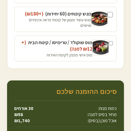
מגש קינוחים (60 יחידות)
(+₪
180
)
מגש עשיר ומגוון של קינוחי פרווה איכותיים
ואישיים
מוס שוקולד / טרימיסו / קינוח הבית
(+
12
₪
למנה
)
מוס אישי מפנק לקינוח האירוח
סיכום ההזמנה שלכם
כמות מנות:
30
אורחים
מחיר בסיס למנה:
58
₪
אוכל מוכן (בסיס):
1,740
₪