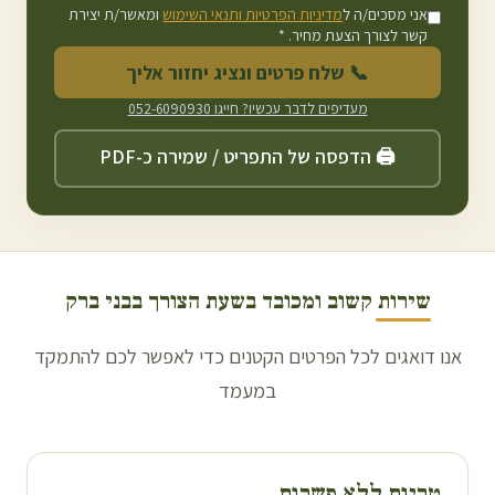
אני מסכים/ה ל
מדיניות הפרטיות ותנאי השימוש
ומאשר/ת יצירת
קשר לצורך הצעת מחיר. *
📞 שלח פרטים ונציג יחזור אליך
מעדיפים לדבר עכשיו? חייגו
052-6090930
🖨️ הדפסה של התפריט / שמירה כ-PDF
שירות קשוב ומכובד בשעת הצורך ב
בני ברק
אנו דואגים לכל הפרטים הקטנים כדי לאפשר לכם להתמקד
במעמד
טריות ללא פשרות