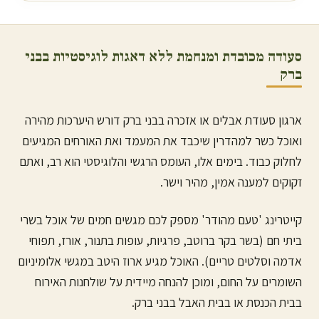
סעודה מכובדת ומנחמת ללא דאגות לוגיסטיות ב
בני
ברק
ארגון סעודת אבלים או אזכרה ב
בני ברק
דורש היערכות מהירה
ואוכל כשר למהדרין שיכבד את המעמד ואת האורחים המגיעים
לחלוק כבוד. בימים אלו, העומס הרגשי והלוגיסטי הוא רב, ואתם
זקוקים למענה אמין, מהיר וישר.
קייטרינג 'טעם מהודר' מספק לכם מגשים חמים של אוכל בשרי
ביתי חם (בשר בקר ברוטב, פרגיות, עופות בתנור, אורז, תפוחי
אדמה וסלטים טריים). האוכל מגיע ארוז היטב במגשי אלומיניום
השומרים על החום, ומוכן להנחה מיידית על שולחנות האירוח
בבית הכנסת או בבית האבל ב
בני ברק
.