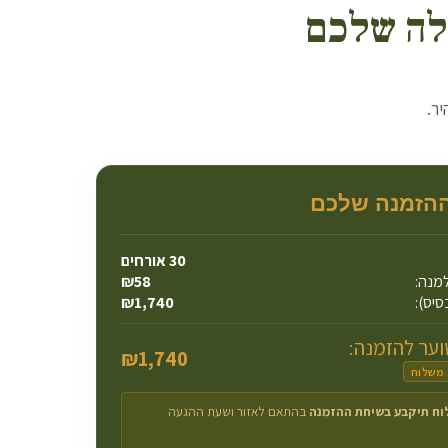
לה שלכם
ר.
ההזמנה שלכם
30
אורחים
מנה:
58
₪
סיס):
1,740
₪
ער להזמנה:
₪
1,740
 משלוח
וח תיקבע בשיחת ההזמנה
בהתאם לאזור ושעת ההגעה