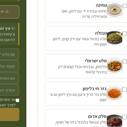
טחינה
טחינה עבודת יד עם לימון, שום
⚠️ יש 
ופטרוזיליה טרייה
💡
איך זה
טבולה
ובקשותיכם 
סלט בורגול עשיר עם ירק קצוץ, לימון
לתיאום וס
ושמן זית
סלט ישראלי
מלפפון, עגבניות ובצל קצוצים דק
בתיבול קלאסי
גזר חי בלימון
סלט גזר פריך ורענן עם מיץ לימון טבעי
ושום
אני מסכים/
לצורך הצעת
סלק אדום
סלק מבושל בתיבול ביתי של חומץ,