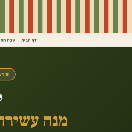
דף הבית
שבת חתן
כש
ק
מנה עשירה ומפ