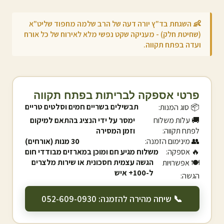
👶 השגחת בד"ץ יורה דעה של הרב שלמה מחפוד שליט"א
(שחיטת חלק) - מעניקה שקט נפשי מלא לאירוח של כל אורח
ועדה ב
פתח תקווה
.
פרטי אספקה לבריתות ב
פתח תקווה
תבשילים בשריים חמים וסלטים טריים
📦 סוג המנות:
🚚 עלות משלוח
ימסר על ידי הנציג בהתאם למיקום
ל
פתח תקווה
:
וזמן המסירה
👥 מינימום הזמנה:
30 מנות (אורחים)
🔥 אספקה:
משלוח מגיע חם ומוכן במארזים מבודדי חום
הגשה עצמית חסכונית או שירות מלצרים
🍽️ אפשרויות
ל-100+ איש
הגשה:
📞 שיחה מהירה להזמנה: 052-609-0930