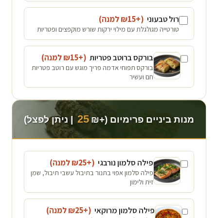
רול טבעוני
(+₪
15
למנה
)
טורטייה מגולגלת עם מילוי ירקות שורש מוקפצים ופטריות
בורקס ברוטב פטריות
(+₪
15
למנה
)
בורקס תפוחי אדמה פריך מוגש עם רוטב פטריות
חם ועשיר
25
מנות ביניים פרימיום (+₪
| ניתן לפצל)
פילה סלמון נורבגי
(+₪
25
למנה
)
פילה סלמון אפוי בתנור בתיבול עשבי תיבול, שמן
זית ולימון
פילה סלמון מרוקאי
(+₪
25
למנה
)