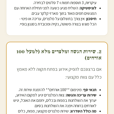
עיקריות, 3 תוספות חמות ו-7 סלטים לבחירה.
לוגיסטיקה
: השליח מגיע כשעה לפני תחילת הארוחה עם
המגשים חמים מאוד בתוך מארזי קלקר עבים.
חיסכון
: אין צורך בתשלום על מלצרים, עריכה או פינוי -
הכל מוגש בצורה פשוטה, נקייה ומכובדת בסגנון בופיי.
2. שירות הגשה ומלצרים מלא (למעל 100
אורחים)
אם ברצונכם להפיק אירוע ב
פתח תקווה
ללא מאמץ
כלל עם צוות מקצועי:
תנאי סף
: מינימום **100 אורחים** להזמנת שירות זה.
שירות עריכה והגשה
: צוות המלצרים יגיע למקום האירוע,
יערוך את השולחנות במפות ובכלים, יחמם את האוכל, יגיש
לאורחים ברווחה ויפנה את השולחנות בסיום.
מה כולל השדרוג
: שירות מלצרים מקצועי, מפות, כלים