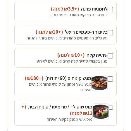
לחמניות פרנה
(+₪
3.5
למנה
)
לחם פרנה מרוקאי מסורתי ואפוי באבן
כלים חד-פעמיים רויאל
(+₪
10
למנה
)
סט כלים חד פעמיים מהודרים ואיכותיים ביותר להגשה
שתייה קלה
(+₪
10
למנה
)
מגוון בקבוקי שתייה קלה קרים ואיכותיים לאירוע
מגש קינוחים (60 יחידות)
(+₪
180
)
מגש עשיר ומגוון של קינוחי פרווה איכותיים
ואישיים
מוס שוקולד / טרימיסו / קינוח הבית
(+
12
₪
למנה
)
מוס אישי מפנק לקינוח האירוח