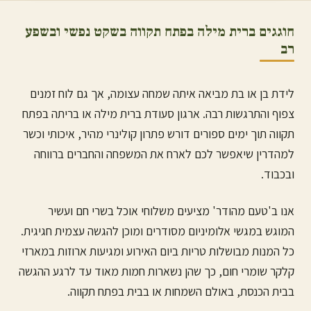
חוגגים ברית מילה ב
פתח תקווה
בשקט נפשי ובשפע
רב
לידת בן או בת מביאה איתה שמחה עצומה, אך גם לוח זמנים
צפוף והתרגשות רבה. ארגון סעודת ברית מילה או בריתה ב
פתח
תקווה
תוך ימים ספורים דורש פתרון קולינרי מהיר, איכותי וכשר
למהדרין שיאפשר לכם לארח את המשפחה והחברים ברווחה
ובכבוד.
אנו ב'טעם מהודר' מציעים משלוחי אוכל בשרי חם ועשיר
המוגש במגשי אלומיניום מסודרים ומוכן להגשה עצמית חגיגית.
כל המנות מבושלות טריות ביום האירוע ומגיעות ארוזות במארזי
קלקר שומרי חום, כך שהן נשארות חמות מאוד עד לרגע ההגשה
בבית הכנסת, באולם השמחות או בבית ב
פתח תקווה
.