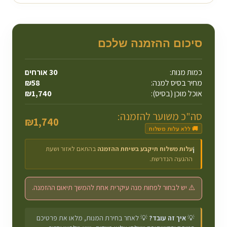
סיכום ההזמנה שלכם
כמות מנות:
30
אורחים
מחיר בסיס למנה:
58
₪
אוכל מוכן (בסיס):
1,740
₪
סה"כ משוער להזמנה:
₪
1,740
🚚 ללא עלות משלוח
עלות משלוח תיקבע בשיחת ההזמנה
בהתאם לאזור ושעת
ℹ️
ההגעה הנדרשת.
⚠️ יש לבחור לפחות מנה עיקרית אחת להמשך תיאום ההזמנה.
💡
איך זה עובד?
💡 לאחר בחירת המנות, מלאו את פרטיכם