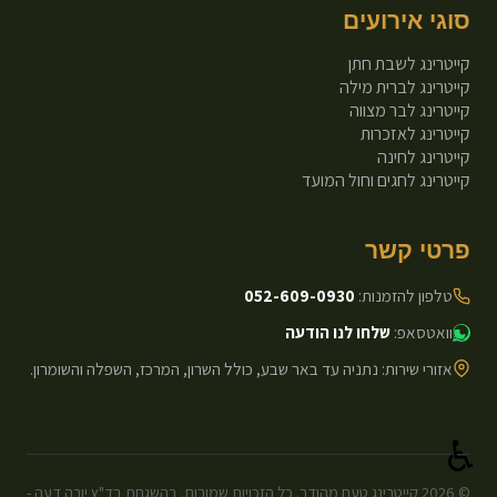
סוגי אירועים
קייטרינג לשבת חתן
קייטרינג לברית מילה
קייטרינג לבר מצווה
קייטרינג לאזכרות
קייטרינג לחינה
קייטרינג לחגים וחול המועד
פרטי קשר
טלפון להזמנות:
052-609-0930
וואטסאפ:
שלחו לנו הודעה
אזורי שירות: נתניה עד באר שבע, כולל השרון, המרכז, השפלה והשומרון.
♿
©
2026
קייטרינג טעם מהודר. כל הזכויות שמורות. בהשגחת בד"ץ יורה דעה -