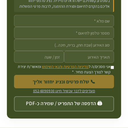
בטופס ובקשותיכם יישלחו אלינו מיידית. נציג טלפוני יחזור
אליכם בהקדם לתיאום וסגירת ההזמנה, לרבות פרטי המשלוח.
אני מסכים/ה ל
מדיניות הפרטיות ותנאי השימוש
ומאשר/ת יצירת
קשר לצורך הצעת מחיר. *
📞 שלח פרטים ונציג יחזור אליך
מעדיפים לדבר עכשיו? חייגו
052-6090930
🖨️ הדפסה של התפריט / שמירה כ-PDF