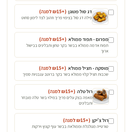
דג סול מטוגן
(+₪
15
למנה
)
פילה דג סול בציפוי פריך וזהוב לצד לימון סחוט
מפרום - תפוד ממולא
(+₪
15
למנה
)
תפוח אדמה ממולא בבשר בקר טחון ותבלינים בבישול
ארוך
מוסקה - חציל ממולא
(+₪
15
למנה
)
שכבות חציל קלוי ממולא בשר בקר ברוטב עגבניות סמיך
רול טלה
(+₪
15
למנה
)
מאפה בצק עלים פריך במילוי בשר טלה מובחר
ותבלינים
רול צ'יקן
(+₪
15
למנה
)
טורטייה מגולגלת וממולאת בבשר עוף קצוץ וירקות