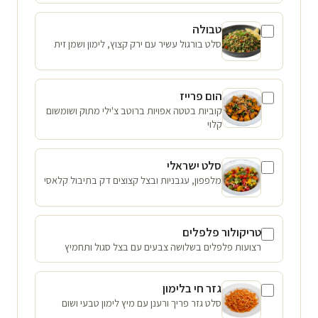
טבולה
סלט בורגול עשיר עם ירק קצוץ, לימון ושמן זית
הום פרייז
קוביות בטטה אפויות ברוטב צ'ילי מתוק ושומשום
קלוי
סלט ישראלי
מלפפון, עגבניות ובצל קצוצים דק בתיבול קלאסי
טריקולור פלפלים
רצועות פלפלים בשלושה צבעים עם בצל סגול ותחמיץ
גזר חי בלימון
סלט גזר פריך ורענן עם מיץ לימון טבעי ושום