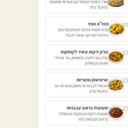
אורז בסמטי מבושל עם אטריות שחומות
בתיבול ביתי
תפו"א אפוי
פלחי תפוחי אדמה זהובים ופריכים
בתיבול פפריקה ועשבי תיבול
מרק ירקות עשיר לקוסקוס
מרק עם דלעת, קישואים, גזר וגרגירי
חומוס מבושלים
ארטישוק ופטריות
תבשיל לבבות ארטישוק ופטריות יער
בתיבול עדין
שעועית ברוטב עגבניות
שעועית ירוקה או צהובה מבושלת
ברוטב עגבניות ביתי