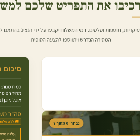
כיבו את התפריט שלכם למשל
עיקריות, תוספות וסלטים. דמי המשלוח יקבעו על ידי הנציג בהתאם למ
המסירה הנדרש ויתווספו להצעה הסופית.
סיכום 
כמות מנות:
מחיר בסיס ל
אוכל מוכן (ב
סה"כ משו
🚚 ללא עלות
נבחרו
0
מתוך
7
עלות משל
ℹ️