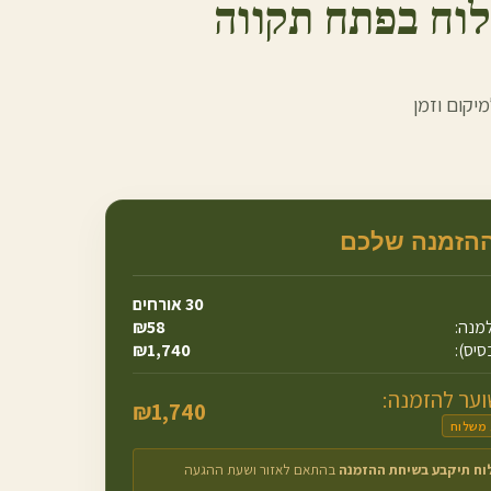
וח ב
פתח תקווה
יקום וזמן
ההזמנה שלכם
30
אורחים
מנה:
58
₪
סיס):
1,740
₪
ער להזמנה:
₪
1,740
 משלוח
וח תיקבע בשיחת ההזמנה
בהתאם לאזור ושעת ההגעה