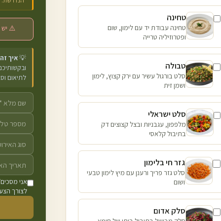
הנדרשת.
טחינה
טחינה עבודת יד עם לימון, שום
⚠️ יש 
ופטרוזיליה טרייה
💡
איך זה
טבולה
ובקשותיכם 
סלט בורגול עשיר עם ירק קצוץ, לימון
לתיאום וס
ושמן זית
סלט ישראלי
מלפפון, עגבניות ובצל קצוצים דק
בתיבול קלאסי
גזר חי בלימון
סלט גזר פריך ורענן עם מיץ לימון טבעי
ושום
אני מסכים/
לצורך הצעת
סלק אדום
סלק מבושל בתיבול ביתי של חומץ,