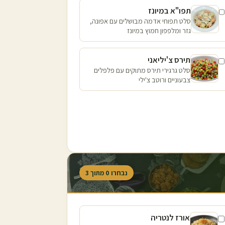
תפו"א במיונז
סלט תפוחי אדמה מבושלים עם אפונה,
גזר ומלפפון חמוץ במיונז
תירס צ'יליאני
סלט גרגירי תירס מתוקים עם פלפלים
צבעוניים ורוטב צ'ילי
נבחרו
0
מתוך
3
אורז לנטריה