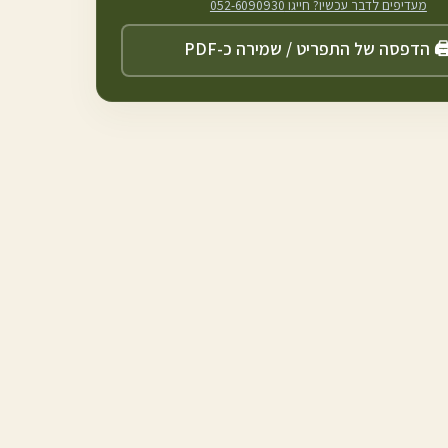
מעדיפים לדבר עכשיו? חייגו
052-6090930
️ הדפסה של התפריט / שמירה כ-PDF