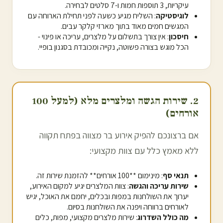
עיקריות, 3 תוספות חמות ו-7 סלטים לבחירה.
לוגיסטיקה
: השליח מגיע כשעה לפני תחילת הארוחה עם
המגשים חמים מאוד בתוך מארזי קלקר עבים.
חיסכון
: אין צורך בתשלום על מלצרים, עריכה או פינוי -
הכל מוגש בצורה פשוטה, נקייה ומכובדת בסגנון בופיי.
2. שירות הגשה ומלצרים מלא (למעל 100
אורחים)
אם ברצונכם להפיק אירוע בר מצווה ב
פתח תקווה
ללא מאמץ כלל עם צוות מקצועי:
תנאי סף
: מינימום **100 אורחים** להזמנת שירות זה.
שירות עריכה והגשה
: צוות המלצרים יגיע למקום האירוע,
יערוך את השולחנות במפות ובכלים, יחמם את האוכל, יגיש
לאורחים ברווחה ויפנה את השולחנות בסיום.
מה כולל השדרוג
: שירות מלצרים מקצועי, מפות, כלים