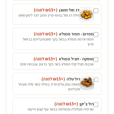
דג סול מטוגן
(+₪
15
למנה
)
פילה דג סול בציפוי פריך וזהוב לצד לימון סחוט
מפרום - תפוד ממולא
(+₪
15
למנה
)
תפוח אדמה ממולא בבשר בקר טחון ותבלינים בבישול
ארוך
מוסקה - חציל ממולא
(+₪
15
למנה
)
שכבות חציל קלוי ממולא בשר בקר ברוטב עגבניות סמיך
רול טלה
(+₪
15
למנה
)
מאפה בצק עלים פריך במילוי בשר טלה מובחר
ותבלינים
רול צ'יקן
(+₪
15
למנה
)
טורטייה מגולגלת וממולאת בבשר עוף קצוץ וירקות