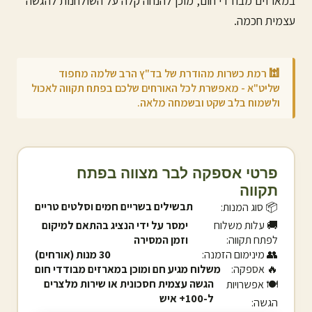
במארזים מבודדי חום, מוכן להנחה קלה על השולחנות להגשה
עצמית חכמה.
🕍 רמת כשרות מהודרת של בד"ץ הרב שלמה מחפוד
שליט"א - מאפשרת לכל האורחים שלכם ב
פתח תקווה
לאכול
ולשמוח בלב שקט ובשמחה מלאה.
פרטי אספקה לבר מצווה ב
פתח
תקווה
תבשילים בשריים חמים וסלטים טריים
📦 סוג המנות:
🚚 עלות משלוח
ימסר על ידי הנציג בהתאם למיקום
ל
פתח תקווה
:
וזמן המסירה
👥 מינימום הזמנה:
30 מנות (אורחים)
🔥 אספקה:
משלוח מגיע חם ומוכן במארזים מבודדי חום
הגשה עצמית חסכונית או שירות מלצרים
🍽️ אפשרויות
ל-100+ איש
הגשה: