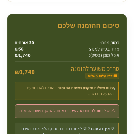
סיכום ההזמנה שלכם
כמות מנות:
30
אורחים
מחיר בסיס למנה:
58
₪
אוכל מוכן (בסיס):
1,740
₪
סה"כ משוער להזמנה:
₪
1,740
🚚 ללא עלות משלוח
עלות משלוח תיקבע בשיחת ההזמנה
בהתאם לאזור ושעת
ℹ️
ההגעה הנדרשת.
⚠️ יש לבחור לפחות מנה עיקרית אחת להמשך תיאום ההזמנה.
💡
איך זה עובד?
💡 לאחר בחירת המנות, מלאו את פרטיכם