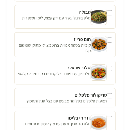
טבולה
סלט בורגול עשיר עם ירק קצוץ, לימון ושמן זית
הום פרייז
קוביות בטטה אפויות ברוטב צ'ילי מתוק ושומשום
קלוי
סלט ישראלי
מלפפון, עגבניות ובצל קצוצים דק בתיבול קלאסי
טריקולור פלפלים
רצועות פלפלים בשלושה צבעים עם בצל סגול ותחמיץ
גזר חי בלימון
סלט גזר פריך ורענן עם מיץ לימון טבעי ושום