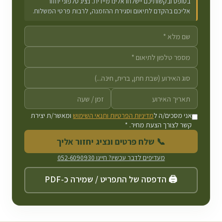
בטופס ובקשותיכם יישלחו אלינו מיידית. נציג טלפוני יחזור
אליכם בהקדם לתיאום וסגירת ההזמנה, לרבות פרטי המשלוח.
אני מסכים/ה ל
מדיניות הפרטיות ותנאי השימוש
ומאשר/ת יצירת
קשר לצורך הצעת מחיר. *
📞 שלח פרטים ונציג יחזור אליך
מעדיפים לדבר עכשיו? חייגו
052-6090930
🖨️ הדפסה של התפריט / שמירה כ-PDF