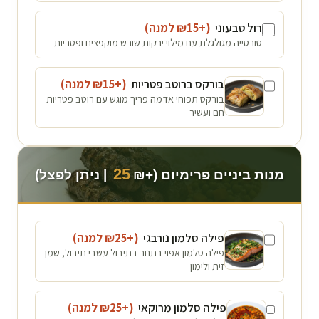
רול טבעוני
(+₪
15
למנה
)
טורטייה מגולגלת עם מילוי ירקות שורש מוקפצים ופטריות
בורקס ברוטב פטריות
(+₪
15
למנה
)
בורקס תפוחי אדמה פריך מוגש עם רוטב פטריות
חם ועשיר
25
מנות ביניים פרימיום (+₪
| ניתן לפצל)
פילה סלמון נורבגי
(+₪
25
למנה
)
פילה סלמון אפוי בתנור בתיבול עשבי תיבול, שמן
זית ולימון
פילה סלמון מרוקאי
(+₪
25
למנה
)