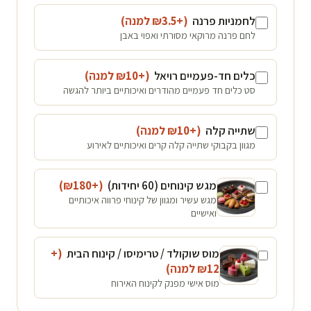
לחמניות פרנה
(+₪
3.5
למנה
)
לחם פרנה מרוקאי מסורתי ואפוי באבן
כלים חד-פעמיים רויאל
(+₪
10
למנה
)
סט כלים חד פעמיים מהודרים ואיכותיים ביותר להגשה
שתייה קלה
(+₪
10
למנה
)
מגוון בקבוקי שתייה קלה קרים ואיכותיים לאירוע
מגש קינוחים (60 יחידות)
(+₪
180
)
מגש עשיר ומגוון של קינוחי פרווה איכותיים
ואישיים
מוס שוקולד / טרימיסו / קינוח הבית
(+
12
₪
למנה
)
מוס אישי מפנק לקינוח האירוח