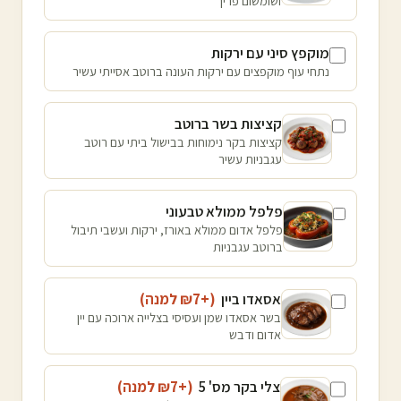
ושומשום פריך
מוקפץ סיני עם ירקות
נתחי עוף מוקפצים עם ירקות העונה ברוטב אסייתי עשיר
קציצות בשר ברוטב
קציצות בקר נימוחות בבישול ביתי עם רוטב
עגבניות עשיר
פלפל ממולא טבעוני
פלפל אדום ממולא באורז, ירקות ועשבי תיבול
ברוטב עגבניות
אסאדו ביין
(+₪
7
למנה
)
בשר אסאדו שמן ועסיסי בצלייה ארוכה עם יין
אדום ודבש
צלי בקר מס' 5
(+₪
7
למנה
)