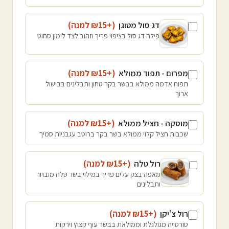
דג סול מטוגן
(+₪
15
למנה
)
פילה דג סול בציפוי פריך וזהוב לצד לימון סחוט
מפרום - תפוד ממולא
(+₪
15
למנה
)
תפוח אדמה ממולא בבשר בקר טחון ותבלינים בבישול
ארוך
מוסקה - חציל ממולא
(+₪
15
למנה
)
שכבות חציל קלוי ממולא בשר בקר ברוטב עגבניות סמיך
רול טלה
(+₪
15
למנה
)
מאפה בצק עלים פריך במילוי בשר טלה מובחר
ותבלינים
רול צ'יקן
(+₪
15
למנה
)
טורטייה מגולגלת וממולאת בבשר עוף קצוץ וירקות