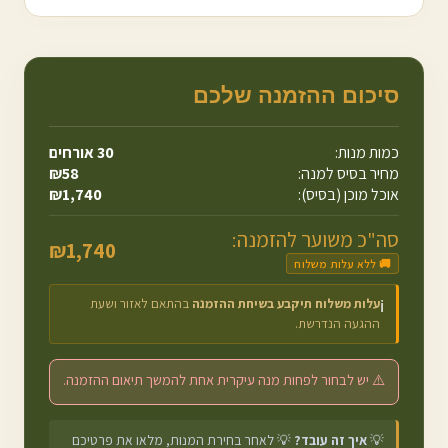
סיכום ההזמנה שלכם
כמות מנות:
30
אורחים
מחיר בסיס למנה:
58
₪
אוכל מוכן (בסיס):
1,740
₪
סה"כ משוער להזמנה:
₪
1,740
🚚 ללא עלות משלוח
עלות משלוח תיקבע בשיחת ההזמנה
בהתאם לאזור ושעת
ℹ️
ההגעה הנדרשת.
⚠️ יש לבחור לפחות מנה עיקרית אחת להמשך תיאום ההזמנה.
💡
איך זה עובד?
💡 לאחר בחירת המנות, מלאו את פרטיכם