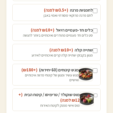
לחמניות פרנה
(+₪
3.5
למנה
)
לחם פרנה מרוקאי מסורתי ואפוי באבן
כלים חד-פעמיים רויאל
(+₪
10
למנה
)
סט כלים חד פעמיים מהודרים ואיכותיים ביותר להגשה
שתייה קלה
(+₪
10
למנה
)
מגוון בקבוקי שתייה קלה קרים ואיכותיים לאירוע
מגש קינוחים (60 יחידות)
(+₪
180
)
מגש עשיר ומגוון של קינוחי פרווה איכותיים
ואישיים
מוס שוקולד / טרימיסו / קינוח הבית
(+
12
₪
למנה
)
מוס אישי מפנק לקינוח האירוח