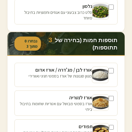
נלסון
סלט כרוב צבעוני עם אגוזים וחמוציות בתיבול
מיוחד
3
תוספות חמות (בחירה של
נבחרו
0
מתוך
3
תתוספות)
אורז לבן / מג'דרה / אורז אדום
מגוון סגנונות של אורז בסמטי חגיגי ואוורירי
אורז לנטריה
אורז בסמטי מבושל עם אטריות שחומות בתיבול
ביתי
תפודים