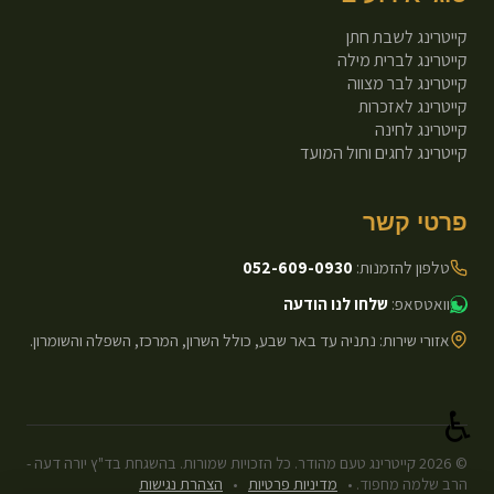
קייטרינג לשבת חתן
קייטרינג לברית מילה
קייטרינג לבר מצווה
קייטרינג לאזכרות
קייטרינג לחינה
קייטרינג לחגים וחול המועד
פרטי קשר
טלפון להזמנות:
052-609-0930
וואטסאפ:
שלחו לנו הודעה
אזורי שירות: נתניה עד באר שבע, כולל השרון, המרכז, השפלה והשומרון.
♿
©
2026
קייטרינג טעם מהודר. כל הזכויות שמורות. בהשגחת בד"ץ יורה דעה -
הרב שלמה מחפוד.
•
מדיניות פרטיות
•
הצהרת נגישות