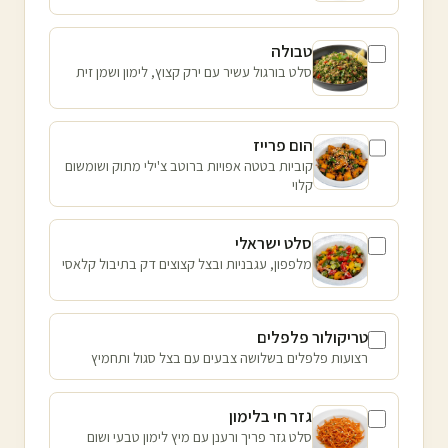
טבולה
סלט בורגול עשיר עם ירק קצוץ, לימון ושמן זית
הום פרייז
קוביות בטטה אפויות ברוטב צ'ילי מתוק ושומשום
קלוי
סלט ישראלי
מלפפון, עגבניות ובצל קצוצים דק בתיבול קלאסי
טריקולור פלפלים
רצועות פלפלים בשלושה צבעים עם בצל סגול ותחמיץ
גזר חי בלימון
סלט גזר פריך ורענן עם מיץ לימון טבעי ושום