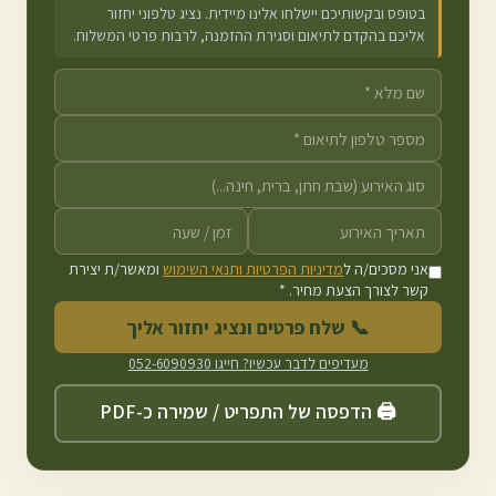
בטופס ובקשותיכם יישלחו אלינו מיידית. נציג טלפוני יחזור
אליכם בהקדם לתיאום וסגירת ההזמנה, לרבות פרטי המשלוח.
אני מסכים/ה ל
מדיניות הפרטיות ותנאי השימוש
ומאשר/ת יצירת
קשר לצורך הצעת מחיר. *
📞 שלח פרטים ונציג יחזור אליך
מעדיפים לדבר עכשיו? חייגו
052-6090930
🖨️ הדפסה של התפריט / שמירה כ-PDF