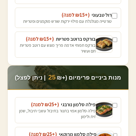
רול טבעוני
(+₪
15
למנה
)
טורטייה מגולגלת עם מילוי ירקות שורש מוקפצים ופטריות
בורקס ברוטב פטריות
(+₪
15
למנה
)
בורקס תפוחי אדמה פריך מוגש עם רוטב פטריות
חם ועשיר
25
מנות ביניים פרימיום (+₪
| ניתן לפצל)
פילה סלמון נורבגי
(+₪
25
למנה
)
פילה סלמון אפוי בתנור בתיבול עשבי תיבול, שמן
זית ולימון
פילה סלמון מרוקאי
(+₪
25
למנה
)