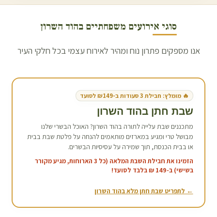
סוגי אירועים משפחתיים ב
הוד השרון
אנו מספקים פתרון נוח ומהיר לאירוח עצמי בכל חלקי העיר
🔥 מומלץ: חבילת 3 סעודות ב-₪149 לסועד
שבת חתן ב
הוד השרון
מתכננים שבת עלייה לתורה ב
הוד השרון
? האוכל הבשרי שלנו
מבושל טרי ומגיע במארזים מותאמים להנחה על פלטת שבת בבית
או בבית הכנסת, תוך שמירה על עסיסיות הבשרים.
הזמינו את חבילת השבת המלאה (כל 3 הארוחות, מגיע מקורר
בשישי) ב-149 ₪ בלבד לסועד!
← לתפריט שבת חתן מלא ב
הוד השרון