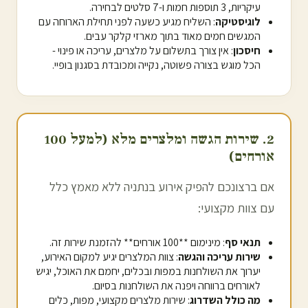
עיקריות, 3 תוספות חמות ו-7 סלטים לבחירה.
לוגיסטיקה
: השליח מגיע כשעה לפני תחילת הארוחה עם
המגשים חמים מאוד בתוך מארזי קלקר עבים.
חיסכון
: אין צורך בתשלום על מלצרים, עריכה או פינוי -
הכל מוגש בצורה פשוטה, נקייה ומכובדת בסגנון בופיי.
2. שירות הגשה ומלצרים מלא (למעל 100
אורחים)
אם ברצונכם להפיק אירוע ב
נתניה
ללא מאמץ כלל
עם צוות מקצועי:
תנאי סף
: מינימום **100 אורחים** להזמנת שירות זה.
שירות עריכה והגשה
: צוות המלצרים יגיע למקום האירוע,
יערוך את השולחנות במפות ובכלים, יחמם את האוכל, יגיש
לאורחים ברווחה ויפנה את השולחנות בסיום.
מה כולל השדרוג
: שירות מלצרים מקצועי, מפות, כלים