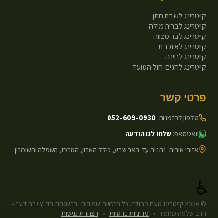
קייטרינג לשבת חתן
קייטרינג לברית מילה
קייטרינג לבר מצווה
קייטרינג לאזכרות
קייטרינג לחינה
קייטרינג לחגים וחול המועד
פרטי קשר
טלפון להזמנות:
052-609-0930
וואטסאפ:
שלחו לנו הודעה
אזורי שירות: נתניה עד באר שבע, כולל השרון, המרכז, השפלה והשומרון.
♿
©
2026
קייטרינג טעם מהודר. כל הזכויות שמורות. בהשגחת בד"ץ יורה דעה -
הרב שלמה מחפוד.
•
מדיניות פרטיות
•
הצהרת נגישות