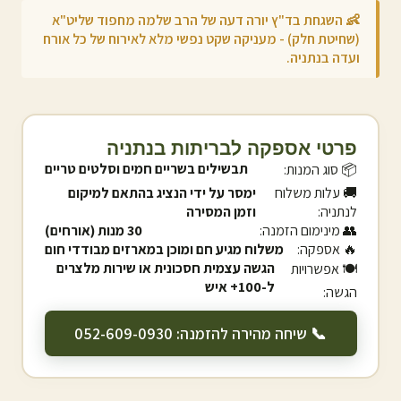
👶 השגחת בד"ץ יורה דעה של הרב שלמה מחפוד שליט"א
(שחיטת חלק) - מעניקה שקט נפשי מלא לאירוח של כל אורח
ועדה ב
נתניה
.
פרטי אספקה לבריתות ב
נתניה
תבשילים בשריים חמים וסלטים טריים
📦 סוג המנות:
🚚 עלות משלוח
ימסר על ידי הנציג בהתאם למיקום
ל
נתניה
:
וזמן המסירה
👥 מינימום הזמנה:
30 מנות (אורחים)
🔥 אספקה:
משלוח מגיע חם ומוכן במארזים מבודדי חום
הגשה עצמית חסכונית או שירות מלצרים
🍽️ אפשרויות
ל-100+ איש
הגשה:
📞 שיחה מהירה להזמנה: 052-609-0930