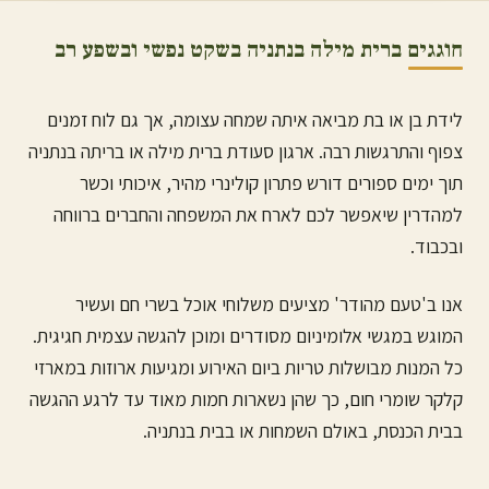
חוגגים ברית מילה ב
נתניה
בשקט נפשי ובשפע רב
לידת בן או בת מביאה איתה שמחה עצומה, אך גם לוח זמנים
צפוף והתרגשות רבה. ארגון סעודת ברית מילה או בריתה ב
נתניה
תוך ימים ספורים דורש פתרון קולינרי מהיר, איכותי וכשר
למהדרין שיאפשר לכם לארח את המשפחה והחברים ברווחה
ובכבוד.
אנו ב'טעם מהודר' מציעים משלוחי אוכל בשרי חם ועשיר
המוגש במגשי אלומיניום מסודרים ומוכן להגשה עצמית חגיגית.
כל המנות מבושלות טריות ביום האירוע ומגיעות ארוזות במארזי
קלקר שומרי חום, כך שהן נשארות חמות מאוד עד לרגע ההגשה
בבית הכנסת, באולם השמחות או בבית ב
נתניה
.