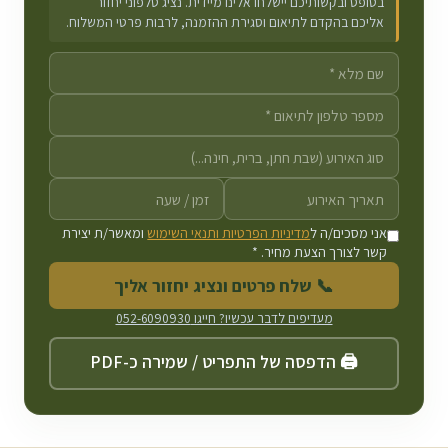
בטופס ובקשותיכם יישלחו אלינו מיידית. נציג טלפוני יחזור
אליכם בהקדם לתיאום וסגירת ההזמנה, לרבות פרטי המשלוח.
אני מסכים/ה ל
מדיניות הפרטיות ותנאי השימוש
ומאשר/ת יצירת
קשר לצורך הצעת מחיר. *
📞 שלח פרטים ונציג יחזור אליך
מעדיפים לדבר עכשיו? חייגו
052-6090930
🖨️ הדפסה של התפריט / שמירה כ-PDF