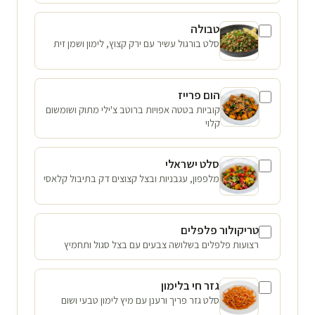
טבולה
סלט בורגול עשיר עם ירק קצוץ, לימון ושמן זית
הום פרייז
קוביות בטטה אפויות ברוטב צ'ילי מתוק ושומשום
קלוי
סלט ישראלי
מלפפון, עגבניות ובצל קצוצים דק בתיבול קלאסי
טריקולור פלפלים
רצועות פלפלים בשלושה צבעים עם בצל סגול ותחמיץ
גזר חי בלימון
סלט גזר פריך ורענן עם מיץ לימון טבעי ושום