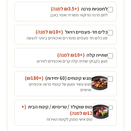
לחמניות פרנה
(+₪
3.5
למנה
)
לחם פרנה מרוקאי מסורתי ואפוי באבן
כלים חד-פעמיים רויאל
(+₪
10
למנה
)
סט כלים חד פעמיים מהודרים ואיכותיים ביותר להגשה
שתייה קלה
(+₪
10
למנה
)
מגוון בקבוקי שתייה קלה קרים ואיכותיים לאירוע
מגש קינוחים (60 יחידות)
(+₪
180
)
מגש עשיר ומגוון של קינוחי פרווה איכותיים
ואישיים
מוס שוקולד / טרימיסו / קינוח הבית
(+
12
₪
למנה
)
מוס אישי מפנק לקינוח האירוח