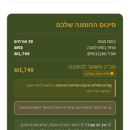
סיכום ההזמנה שלכם
כמות מנות:
30
אורחים
מחיר בסיס למנה:
58
₪
אוכל מוכן (בסיס):
1,740
₪
סה"כ משוער להזמנה:
₪
1,740
🚚 ללא עלות משלוח
עלות משלוח תיקבע בשיחת ההזמנה
בהתאם לאזור ושעת
ℹ️
ההגעה הנדרשת.
⚠️ יש לבחור לפחות מנה עיקרית אחת להמשך תיאום ההזמנה.
💡
איך זה עובד?
💡 לאחר בחירת המנות, מלאו את פרטיכם