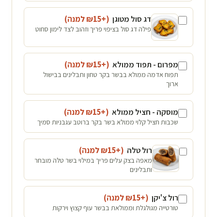
דג סול מטוגן
(+₪
15
למנה
)
פילה דג סול בציפוי פריך וזהוב לצד לימון סחוט
מפרום - תפוד ממולא
(+₪
15
למנה
)
תפוח אדמה ממולא בבשר בקר טחון ותבלינים בבישול
ארוך
מוסקה - חציל ממולא
(+₪
15
למנה
)
שכבות חציל קלוי ממולא בשר בקר ברוטב עגבניות סמיך
רול טלה
(+₪
15
למנה
)
מאפה בצק עלים פריך במילוי בשר טלה מובחר
ותבלינים
רול צ'יקן
(+₪
15
למנה
)
טורטייה מגולגלת וממולאת בבשר עוף קצוץ וירקות