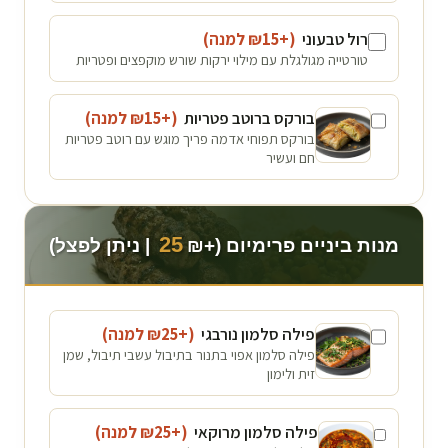
רול טבעוני
(+₪
15
למנה
)
טורטייה מגולגלת עם מילוי ירקות שורש מוקפצים ופטריות
בורקס ברוטב פטריות
(+₪
15
למנה
)
בורקס תפוחי אדמה פריך מוגש עם רוטב פטריות
חם ועשיר
25
מנות ביניים פרימיום (+₪
| ניתן לפצל)
פילה סלמון נורבגי
(+₪
25
למנה
)
פילה סלמון אפוי בתנור בתיבול עשבי תיבול, שמן
זית ולימון
פילה סלמון מרוקאי
(+₪
25
למנה
)