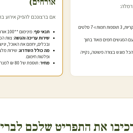
אורחים)
רמלה
:
אם ברצונכם להפיק אירוע ב
ר
: מגשי אלומיניום שומרי חום עם 3 מנות עיקריות, 3 תוספות חמות ו-7 סלטים
תנאי סף
: מינימום **100 אורחים** להזמנת שירות זה.
שירות עריכה והגשה
: צוות ה
עם המגשים חמים מאוד בתוך
ובכלים, יחמם את האוכל, יגיש
מה כולל השדרוג
: שירות מלצ
- הכל מוגש בצורה פשוטה, נקייה
ופלטות חימום.
מחיר
: תוספת של 80 ₪ למנה (החל מ-138 ₪ סה"כ למנה כולל האוכל והמלצרים).
כיבו את התפריט שלכם לברית