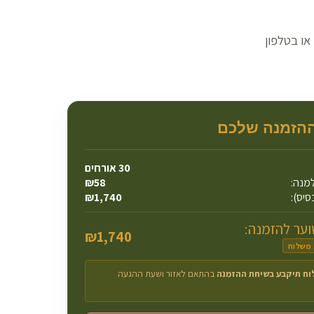
ואטסאפ או בטלפון
ההזמנה שלכם
30
אורחים
מנה:
58
₪
סיס):
1,740
₪
ער להזמנה:
₪
1,740
 משלוח
וח תיקבע בשיחת ההזמנה
בהתאם לאזור ושעת ההגעה