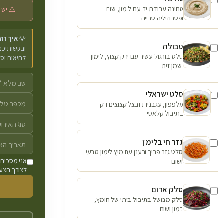
טחינה עבודת יד עם לימון, שום
⚠️ יש 
ופטרוזיליה טרייה
💡
איך זה
טבולה
ובקשותיכם 
סלט בורגול עשיר עם ירק קצוץ, לימון
לתיאום וס
ושמן זית
סלט ישראלי
מלפפון, עגבניות ובצל קצוצים דק
בתיבול קלאסי
גזר חי בלימון
סלט גזר פריך ורענן עם מיץ לימון טבעי
ושום
אני מסכים/
לצורך הצעת
סלק אדום
סלק מבושל בתיבול ביתי של חומץ,
כמון ושום