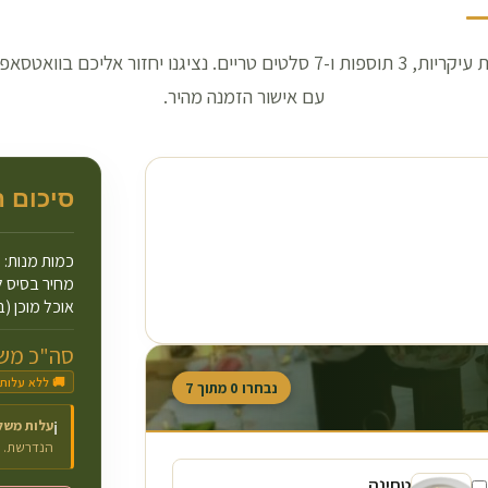
בחרו 3 מנות עיקריות, 3 תוספות ו-7 סלטים טריים. נציגנו יחזור אליכם בו
עם אישור הזמנה מהיר.
סיכום 
כמות מנות:
מחיר בסיס ל
אוכל מוכן (ב
סה"כ משו
🚚 ללא עלות
נבחרו
0
מתוך
7
עלות משל
ℹ️
הנדרשת.
טחינה