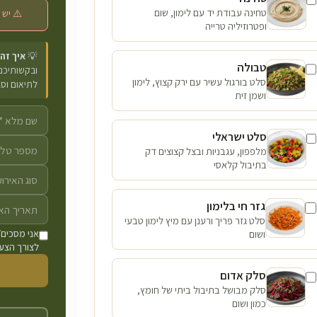
טחינה עבודת יד עם לימון, שום
⚠️ יש 
ופטרוזיליה טרייה
💡
איך זה
טבולה
ובקשותיכם 
סלט בורגול עשיר עם ירק קצוץ, לימון
לתיאום וס
ושמן זית
סלט ישראלי
מלפפון, עגבניות ובצל קצוצים דק
בתיבול קלאסי
גזר חי בלימון
סלט גזר פריך ורענן עם מיץ לימון טבעי
ושום
אני מסכים/
לצורך הצעת
סלק אדום
סלק מבושל בתיבול ביתי של חומץ,
כמון ושום