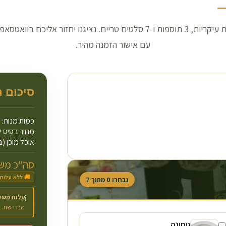
בחרו 3 מנות עיקריות, 3 תוספות ו-7 סלטים טריים. נציגנו יחזור אליכם בו
עם אישור הזמנה מהיר.
סיכום 
כמות מנות:
מחיר בסיס ל
אוכל מוכן (ב
סה"כ משו
🚚 ללא עלות
נבחרו
0
מתוך
7
עלות משל
ℹ️
הנדרשת.
טחינה