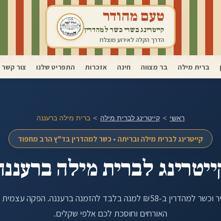
טעם מהודר
קייטרינג בשרי כשר למהדרין
הדרך הקלה לאירוע מוצלח
ברית מילה
בר מצווה
חינה
אזכרות
התפריט שלנו
צור קשר
ראשי
>
קייטרינג לברית מילה
>
ברית מילה ב
רעננה
קייטרינג לברית מילה ובריתה • כשר למהדרין בד"ץ הרב מחפוד
ייטרינג לברית מילה ב
רעננה
ין ב-₪58 למנה בלבד להזמנה ב
רעננה
. הפקה עצמית 
האורחים וחוסכת לכם אלפי שקלים.