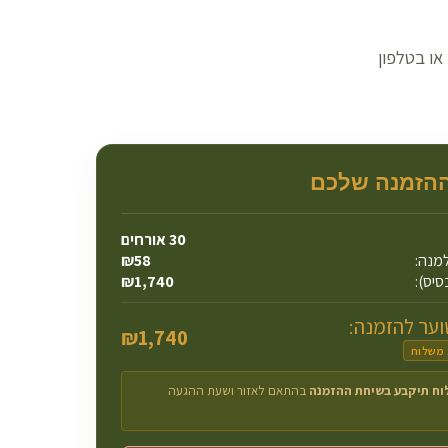
ואטסאפ או בטלפון
ההזמנה שלכם
30
אורחים
מנה:
58
₪
סיס):
1,740
₪
ער להזמנה:
₪
1,740
 משלוח
וח תיקבע בשיחת ההזמנה
בהתאם לאזור ושעת ההגעה