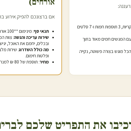
אורחים)
רעננה
:
אם ברצונכם להפיק אירוע ב
ר
: מגשי אלומיניום שומרי חום עם 3 מנות עיקריות, 3 תוספות חמות ו-7 סלטים
תנאי סף
: מינימום **100 אורחים** להזמנת שירות זה.
שירות עריכה והגשה
: צוות ה
עם המגשים חמים מאוד בתוך
ובכלים, יחמם את האוכל, יגיש
מה כולל השדרוג
: שירות מלצ
- הכל מוגש בצורה פשוטה, נקייה
ופלטות חימום.
מחיר
: תוספת של 80 ₪ למנה (החל מ-138 ₪ סה"כ למנה כולל האוכל והמלצרים).
כיבו את התפריט שלכם לברית