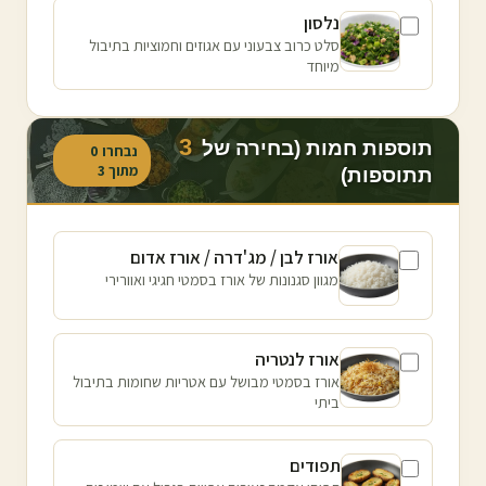
נלסון
סלט כרוב צבעוני עם אגוזים וחמוציות בתיבול
מיוחד
3
תוספות חמות (בחירה של
נבחרו
0
מתוך
3
תתוספות)
אורז לבן / מג'דרה / אורז אדום
מגוון סגנונות של אורז בסמטי חגיגי ואוורירי
אורז לנטריה
אורז בסמטי מבושל עם אטריות שחומות בתיבול
ביתי
תפודים