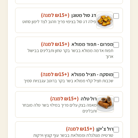
דג סול מטוגן
(+₪
15
למנה
)
פילה דג סול בציפוי פריך וזהוב לצד לימון סחוט
מפרום - תפוד ממולא
(+₪
15
למנה
)
תפוח אדמה ממולא בבשר בקר טחון ותבלינים בבישול
ארוך
מוסקה - חציל ממולא
(+₪
15
למנה
)
שכבות חציל קלוי ממולא בשר בקר ברוטב עגבניות סמיך
רול טלה
(+₪
15
למנה
)
מאפה בצק עלים פריך במילוי בשר טלה מובחר
ותבלינים
רול צ'יקן
(+₪
15
למנה
)
טורטייה מגולגלת וממולאת בבשר עוף קצוץ וירקות