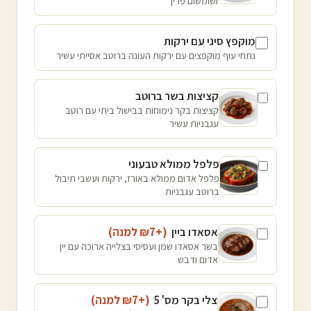
ושומשום פריך
מוקפץ סיני עם ירקות
נתחי עוף מוקפצים עם ירקות העונה ברוטב אסייתי עשיר
קציצות בשר ברוטב
קציצות בקר נימוחות בבישול ביתי עם רוטב
עגבניות עשיר
פלפל ממולא טבעוני
פלפל אדום ממולא באורז, ירקות ועשבי תיבול
ברוטב עגבניות
אסאדו ביין
(+₪
7
למנה
)
בשר אסאדו שמן ועסיסי בצלייה ארוכה עם יין
אדום ודבש
צלי בקר מס' 5
(+₪
7
למנה
)