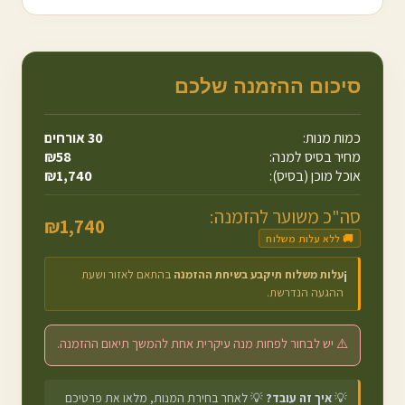
סיכום ההזמנה שלכם
כמות מנות:
30
אורחים
מחיר בסיס למנה:
58
₪
אוכל מוכן (בסיס):
1,740
₪
סה"כ משוער להזמנה:
₪
1,740
🚚 ללא עלות משלוח
עלות משלוח תיקבע בשיחת ההזמנה
בהתאם לאזור ושעת
ℹ️
ההגעה הנדרשת.
⚠️ יש לבחור לפחות מנה עיקרית אחת להמשך תיאום ההזמנה.
💡
איך זה עובד?
💡 לאחר בחירת המנות, מלאו את פרטיכם