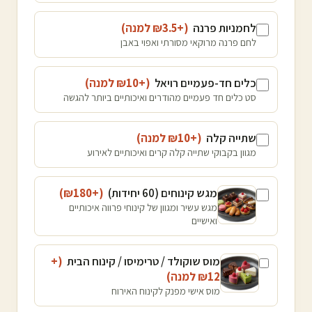
לחמניות פרנה
(+₪
3.5
למנה
)
לחם פרנה מרוקאי מסורתי ואפוי באבן
כלים חד-פעמיים רויאל
(+₪
10
למנה
)
סט כלים חד פעמיים מהודרים ואיכותיים ביותר להגשה
שתייה קלה
(+₪
10
למנה
)
מגוון בקבוקי שתייה קלה קרים ואיכותיים לאירוע
מגש קינוחים (60 יחידות)
(+₪
180
)
מגש עשיר ומגוון של קינוחי פרווה איכותיים
ואישיים
מוס שוקולד / טרימיסו / קינוח הבית
(+
12
₪
למנה
)
מוס אישי מפנק לקינוח האירוח