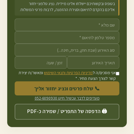
בטופס ובקשותיכם יישלחו אלינו מיידית. נציג טלפוני יחזור
אליכם בהקדם לתיאום וסגירת ההזמנה, לרבות פרטי המשלוח.
אני מסכים/ה ל
מדיניות הפרטיות ותנאי השימוש
ומאשר/ת יצירת
קשר לצורך הצעת מחיר. *
📞 שלח פרטים ונציג יחזור אליך
מעדיפים לדבר עכשיו? חייגו
052-6090930
🖨️ הדפסה של התפריט / שמירה כ-PDF