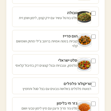
טבולה
סלט בורגול עשיר עם ירק קצוץ, לימון ושמן זית
הום פרייז
קוביות בטטה אפויות ברוטב צ'ילי מתוק ושומשום
קלוי
סלט ישראלי
מלפפון, עגבניות ובצל קצוצים דק בתיבול קלאסי
טריקולור פלפלים
רצועות פלפלים בשלושה צבעים עם בצל סגול ותחמיץ
גזר חי בלימון
סלט גזר פריך ורענן עם מיץ לימון טבעי ושום