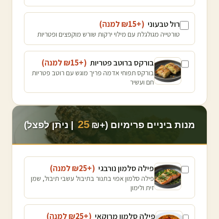
רול טבעוני
(+₪
15
למנה
)
טורטייה מגולגלת עם מילוי ירקות שורש מוקפצים ופטריות
בורקס ברוטב פטריות
(+₪
15
למנה
)
בורקס תפוחי אדמה פריך מוגש עם רוטב פטריות
חם ועשיר
25
מנות ביניים פרימיום (+₪
| ניתן לפצל)
פילה סלמון נורבגי
(+₪
25
למנה
)
פילה סלמון אפוי בתנור בתיבול עשבי תיבול, שמן
זית ולימון
פילה סלמון מרוקאי
(+₪
25
למנה
)