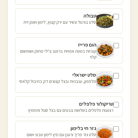
טבולה
סלט בורגול עשיר עם ירק קצוץ, לימון ושמן זית
הום פרייז
קוביות בטטה אפויות ברוטב צ'ילי מתוק ושומשום
קלוי
סלט ישראלי
מלפפון, עגבניות ובצל קצוצים דק בתיבול קלאסי
טריקולור פלפלים
רצועות פלפלים בשלושה צבעים עם בצל סגול ותחמיץ
גזר חי בלימון
סלט גזר פריך ורענן עם מיץ לימון טבעי ושום