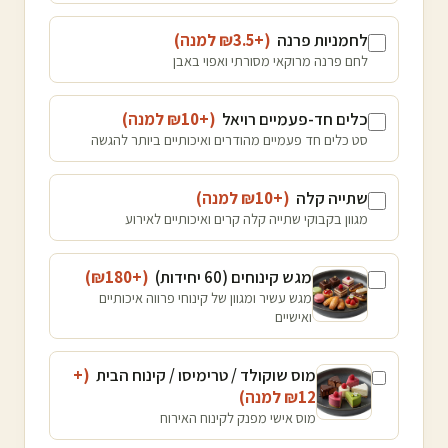
לחמניות פרנה
(+₪
3.5
למנה
)
לחם פרנה מרוקאי מסורתי ואפוי באבן
כלים חד-פעמיים רויאל
(+₪
10
למנה
)
סט כלים חד פעמיים מהודרים ואיכותיים ביותר להגשה
שתייה קלה
(+₪
10
למנה
)
מגוון בקבוקי שתייה קלה קרים ואיכותיים לאירוע
מגש קינוחים (60 יחידות)
(+₪
180
)
מגש עשיר ומגוון של קינוחי פרווה איכותיים
ואישיים
מוס שוקולד / טרימיסו / קינוח הבית
(+
12
₪
למנה
)
מוס אישי מפנק לקינוח האירוח