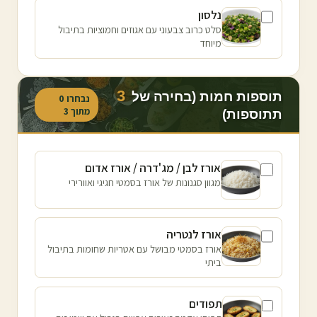
נלסון
סלט כרוב צבעוני עם אגוזים וחמוציות בתיבול
מיוחד
3
תוספות חמות (בחירה של
נבחרו
0
מתוך
3
תתוספות)
אורז לבן / מג'דרה / אורז אדום
מגוון סגנונות של אורז בסמטי חגיגי ואוורירי
אורז לנטריה
אורז בסמטי מבושל עם אטריות שחומות בתיבול
ביתי
תפודים