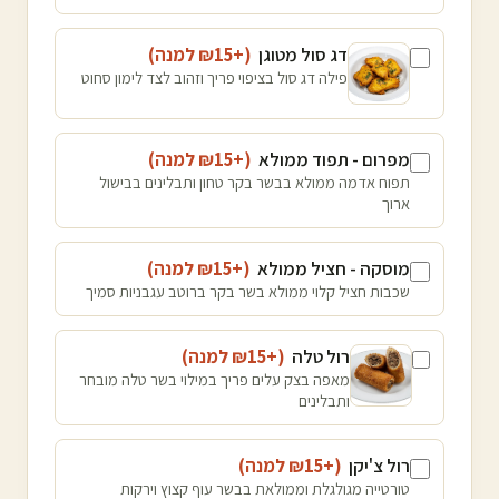
דג סול מטוגן
(+₪
15
למנה
)
פילה דג סול בציפוי פריך וזהוב לצד לימון סחוט
מפרום - תפוד ממולא
(+₪
15
למנה
)
תפוח אדמה ממולא בבשר בקר טחון ותבלינים בבישול
ארוך
מוסקה - חציל ממולא
(+₪
15
למנה
)
שכבות חציל קלוי ממולא בשר בקר ברוטב עגבניות סמיך
רול טלה
(+₪
15
למנה
)
מאפה בצק עלים פריך במילוי בשר טלה מובחר
ותבלינים
רול צ'יקן
(+₪
15
למנה
)
טורטייה מגולגלת וממולאת בבשר עוף קצוץ וירקות