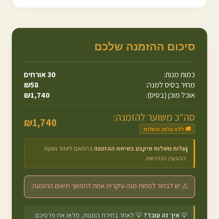
סיכום ההזמנה שלכם
כמות מנות:
30
אורחים
מחיר בסיס למנה:
58
₪
אוכל מוכן (בסיס):
1,740
₪
סה"כ משוער להזמנה:
₪
1,740
🚚 ללא עלות משלוח
עלות משלוח תיקבע בשיחת ההזמנה
בהתאם לאזור ושעת
ℹ️
ההגעה הנדרשת.
⚠️ יש לבחור לפחות מנה עיקרית אחת להמשך תיאום ההזמנה.
💡
איך זה עובד?
💡 לאחר בחירת המנות, מלאו את פרטיכם