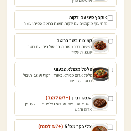
ושומשום פריך
מוקפץ סיני עם ירקות
נתחי עוף מוקפצים עם ירקות העונה ברוטב אסייתי עשיר
קציצות בשר ברוטב
קציצות בקר נימוחות בבישול ביתי עם רוטב
עגבניות עשיר
פלפל ממולא טבעוני
פלפל אדום ממולא באורז, ירקות ועשבי תיבול
ברוטב עגבניות
אסאדו ביין
(+₪
7
למנה
)
בשר אסאדו שמן ועסיסי בצלייה ארוכה עם יין
אדום ודבש
צלי בקר מס' 5
(+₪
7
למנה
)