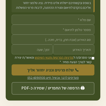
בטופס ובקשותיכם יישלחו אלינו מיידית. נציג טלפוני יחזור
אליכם בהקדם לתיאום וסגירת ההזמנה, לרבות פרטי המשלוח.
אני מסכים/ה ל
מדיניות הפרטיות ותנאי השימוש
ומאשר/ת יצירת
קשר לצורך הצעת מחיר. *
📞 שלח פרטים ונציג יחזור אליך
מעדיפים לדבר עכשיו? חייגו
052-6090930
🖨️ הדפסה של התפריט / שמירה כ-PDF