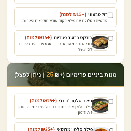
רול טבעוני
(+₪
15
למנה
)
טורטייה מגולגלת עם מילוי ירקות שורש מוקפצים ופטריות
בורקס ברוטב פטריות
(+₪
15
למנה
)
בורקס תפוחי אדמה פריך מוגש עם רוטב פטריות
חם ועשיר
25
מנות ביניים פרימיום (+₪
| ניתן לפצל)
פילה סלמון נורבגי
(+₪
25
למנה
)
פילה סלמון אפוי בתנור בתיבול עשבי תיבול, שמן
זית ולימון
פילה סלמון מרוקאי
(+₪
25
למנה
)