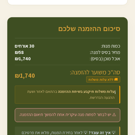
סיכום ההזמנה שלכם
כמות מנות:
30
אורחים
מחיר בסיס למנה:
58
₪
אוכל מוכן (בסיס):
1,740
₪
סה"כ משוער להזמנה:
₪
1,740
🚚 ללא עלות משלוח
עלות משלוח תיקבע בשיחת ההזמנה
בהתאם לאזור ושעת
ℹ️
ההגעה הנדרשת.
⚠️ יש לבחור לפחות מנה עיקרית אחת להמשך תיאום ההזמנה.
💡
איך זה עובד?
💡 לאחר בחירת המנות, מלאו את פרטיכם