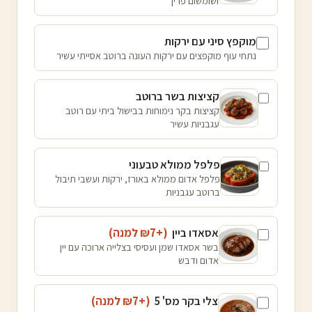
ושומשום פריך
מוקפץ סיני עם ירקות
נתחי עוף מוקפצים עם ירקות העונה ברוטב אסייתי עשיר
קציצות בשר ברוטב
קציצות בקר נימוחות בבישול ביתי עם רוטב
עגבניות עשיר
פלפל ממולא טבעוני
פלפל אדום ממולא באורז, ירקות ועשבי תיבול
ברוטב עגבניות
אסאדו ביין
(+₪
7
למנה
)
בשר אסאדו שמן ועסיסי בצלייה ארוכה עם יין
אדום ודבש
צלי בקר מס' 5
(+₪
7
למנה
)