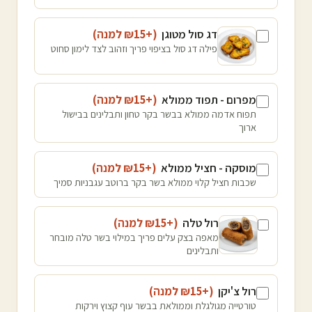
דג סול מטוגן
(+₪
15
למנה
)
פילה דג סול בציפוי פריך וזהוב לצד לימון סחוט
מפרום - תפוד ממולא
(+₪
15
למנה
)
תפוח אדמה ממולא בבשר בקר טחון ותבלינים בבישול
ארוך
מוסקה - חציל ממולא
(+₪
15
למנה
)
שכבות חציל קלוי ממולא בשר בקר ברוטב עגבניות סמיך
רול טלה
(+₪
15
למנה
)
מאפה בצק עלים פריך במילוי בשר טלה מובחר
ותבלינים
רול צ'יקן
(+₪
15
למנה
)
טורטייה מגולגלת וממולאת בבשר עוף קצוץ וירקות