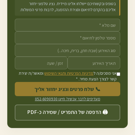
בטופס ובקשותיכם יישלחו אלינו מיידית. נציג טלפוני יחזור
אליכם בהקדם לתיאום וסגירת ההזמנה, לרבות פרטי המשלוח.
אני מסכים/ה ל
מדיניות הפרטיות ותנאי השימוש
ומאשר/ת יצירת
קשר לצורך הצעת מחיר. *
📞 שלח פרטים ונציג יחזור אליך
מעדיפים לדבר עכשיו? חייגו
052-6090930
🖨️ הדפסה של התפריט / שמירה כ-PDF