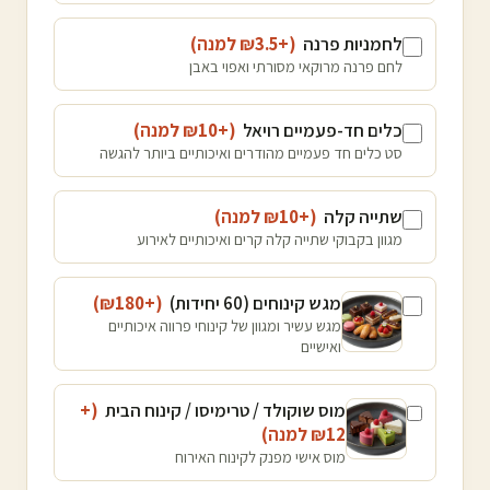
לחמניות פרנה
(+₪
3.5
למנה
)
לחם פרנה מרוקאי מסורתי ואפוי באבן
כלים חד-פעמיים רויאל
(+₪
10
למנה
)
סט כלים חד פעמיים מהודרים ואיכותיים ביותר להגשה
שתייה קלה
(+₪
10
למנה
)
מגוון בקבוקי שתייה קלה קרים ואיכותיים לאירוע
מגש קינוחים (60 יחידות)
(+₪
180
)
מגש עשיר ומגוון של קינוחי פרווה איכותיים
ואישיים
מוס שוקולד / טרימיסו / קינוח הבית
(+
12
₪
למנה
)
מוס אישי מפנק לקינוח האירוח