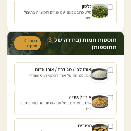
נלסון
סלט כרוב צבעוני עם אגוזים וחמוציות בתיבול
מיוחד
3
תוספות חמות (בחירה של
נבחרו
0
מתוך
3
תתוספות)
אורז לבן / מג'דרה / אורז אדום
מגוון סגנונות של אורז בסמטי חגיגי ואוורירי
אורז לנטריה
אורז בסמטי מבושל עם אטריות שחומות בתיבול
ביתי
תפודים