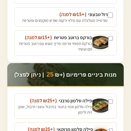
רול טבעוני
(+₪
15
למנה
)
טורטייה מגולגלת עם מילוי ירקות שורש מוקפצים ופטריות
בורקס ברוטב פטריות
(+₪
15
למנה
)
בורקס תפוחי אדמה פריך מוגש עם רוטב פטריות
חם ועשיר
25
מנות ביניים פרימיום (+₪
| ניתן לפצל)
פילה סלמון נורבגי
(+₪
25
למנה
)
פילה סלמון אפוי בתנור בתיבול עשבי תיבול, שמן
זית ולימון
פילה סלמון מרוקאי
(+₪
25
למנה
)