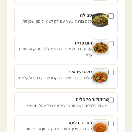
טבולה
סלט בורגול עשיר עם ירק קצוץ, לימון ושמן זית
הום פרייז
קוביות בטטה אפויות ברוטב צ'ילי מתוק ושומשום
קלוי
סלט ישראלי
מלפפון, עגבניות ובצל קצוצים דק בתיבול קלאסי
טריקולור פלפלים
רצועות פלפלים בשלושה צבעים עם בצל סגול ותחמיץ
גזר חי בלימון
סלט גזר פריך ורענן עם מיץ לימון טבעי ושום