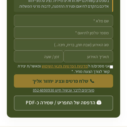
בטופס ובקשותיכם יישלחו אלינו מיידית. נציג טלפוני יחזור
אליכם בהקדם לתיאום וסגירת ההזמנה, לרבות פרטי המשלוח.
אני מסכים/ה ל
מדיניות הפרטיות ותנאי השימוש
ומאשר/ת יצירת
קשר לצורך הצעת מחיר. *
📞 שלח פרטים ונציג יחזור אליך
מעדיפים לדבר עכשיו? חייגו
052-6090930
🖨️ הדפסה של התפריט / שמירה כ-PDF