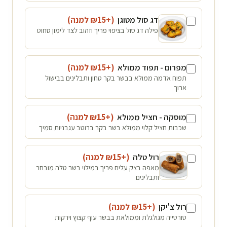
דג סול מטוגן
(+₪
15
למנה
)
פילה דג סול בציפוי פריך וזהוב לצד לימון סחוט
מפרום - תפוד ממולא
(+₪
15
למנה
)
תפוח אדמה ממולא בבשר בקר טחון ותבלינים בבישול
ארוך
מוסקה - חציל ממולא
(+₪
15
למנה
)
שכבות חציל קלוי ממולא בשר בקר ברוטב עגבניות סמיך
רול טלה
(+₪
15
למנה
)
מאפה בצק עלים פריך במילוי בשר טלה מובחר
ותבלינים
רול צ'יקן
(+₪
15
למנה
)
טורטייה מגולגלת וממולאת בבשר עוף קצוץ וירקות