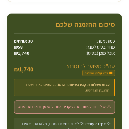
סיכום ההזמנה שלכם
כמות מנות:
30
אורחים
מחיר בסיס למנה:
58
₪
אוכל מוכן (בסיס):
1,740
₪
סה"כ משוער להזמנה:
₪
1,740
🚚 ללא עלות משלוח
עלות משלוח תיקבע בשיחת ההזמנה
בהתאם לאזור ושעת
ℹ️
ההגעה הנדרשת.
⚠️ יש לבחור לפחות מנה עיקרית אחת להמשך תיאום ההזמנה.
💡
איך זה עובד?
💡 לאחר בחירת המנות, מלאו את פרטיכם