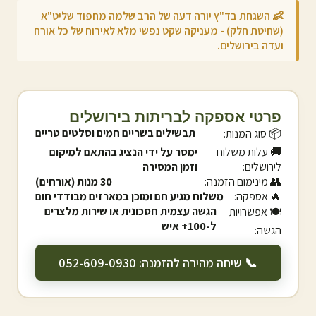
👶 השגחת בד"ץ יורה דעה של הרב שלמה מחפוד שליט"א
(שחיטת חלק) - מעניקה שקט נפשי מלא לאירוח של כל אורח
ועדה ב
ירושלים
.
פרטי אספקה לבריתות ב
ירושלים
תבשילים בשריים חמים וסלטים טריים
📦 סוג המנות:
🚚 עלות משלוח
ימסר על ידי הנציג בהתאם למיקום
ל
ירושלים
:
וזמן המסירה
👥 מינימום הזמנה:
30 מנות (אורחים)
🔥 אספקה:
משלוח מגיע חם ומוכן במארזים מבודדי חום
הגשה עצמית חסכונית או שירות מלצרים
🍽️ אפשרויות
ל-100+ איש
הגשה:
📞 שיחה מהירה להזמנה: 052-609-0930