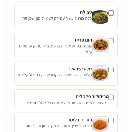
טבולה
סלט בורגול עשיר עם ירק קצוץ, לימון ושמן זית
הום פרייז
קוביות בטטה אפויות ברוטב צ'ילי מתוק ושומשום
קלוי
סלט ישראלי
מלפפון, עגבניות ובצל קצוצים דק בתיבול קלאסי
טריקולור פלפלים
רצועות פלפלים בשלושה צבעים עם בצל סגול ותחמיץ
גזר חי בלימון
סלט גזר פריך ורענן עם מיץ לימון טבעי ושום