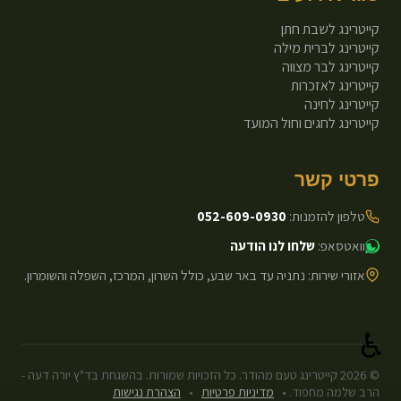
קייטרינג לשבת חתן
קייטרינג לברית מילה
קייטרינג לבר מצווה
קייטרינג לאזכרות
קייטרינג לחינה
קייטרינג לחגים וחול המועד
פרטי קשר
טלפון להזמנות:
052-609-0930
וואטסאפ:
שלחו לנו הודעה
אזורי שירות: נתניה עד באר שבע, כולל השרון, המרכז, השפלה והשומרון.
♿
©
2026
קייטרינג טעם מהודר. כל הזכויות שמורות. בהשגחת בד"ץ יורה דעה -
הרב שלמה מחפוד.
•
מדיניות פרטיות
•
הצהרת נגישות