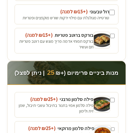
רול טבעוני
(+₪
15
למנה
)
טורטייה מגולגלת עם מילוי ירקות שורש מוקפצים ופטריות
בורקס ברוטב פטריות
(+₪
15
למנה
)
בורקס תפוחי אדמה פריך מוגש עם רוטב פטריות
חם ועשיר
25
מנות ביניים פרימיום (+₪
| ניתן לפצל)
פילה סלמון נורבגי
(+₪
25
למנה
)
פילה סלמון אפוי בתנור בתיבול עשבי תיבול, שמן
זית ולימון
פילה סלמון מרוקאי
(+₪
25
למנה
)