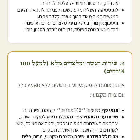
עיקריות, 3 תוספות חמות ו-7 סלטים לבחירה.
לוגיסטיקה
: השליח מגיע כשעה לפני תחילת הארוחה עם
המגשים חמים מאוד בתוך מארזי קלקר עבים.
חיסכון
: אין צורך בתשלום על מלצרים, עריכה או פינוי -
הכל מוגש בצורה פשוטה, נקייה ומכובדת בסגנון בופיי.
2. שירות הגשה ומלצרים מלא (למעל 100
אורחים)
אם ברצונכם להפיק אירוע ב
ירושלים
ללא מאמץ כלל
עם צוות מקצועי:
תנאי סף
: מינימום **100 אורחים** להזמנת שירות זה.
שירות עריכה והגשה
: צוות המלצרים יגיע למקום האירוע,
יערוך את השולחנות במפות ובכלים, יחמם את האוכל, יגיש
לאורחים ברווחה ויפנה את השולחנות בסיום.
מה כולל השדרוג
: שירות מלצרים מקצועי, מפות, כלים