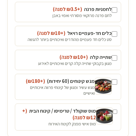
לחמניות פרנה
(+₪
3.5
למנה
)
לחם פרנה מרוקאי מסורתי ואפוי באבן
כלים חד-פעמיים רויאל
(+₪
10
למנה
)
סט כלים חד פעמיים מהודרים ואיכותיים ביותר להגשה
שתייה קלה
(+₪
10
למנה
)
מגוון בקבוקי שתייה קלה קרים ואיכותיים לאירוע
מגש קינוחים (60 יחידות)
(+₪
180
)
מגש עשיר ומגוון של קינוחי פרווה איכותיים
ואישיים
מוס שוקולד / טרימיסו / קינוח הבית
(+
12
₪
למנה
)
מוס אישי מפנק לקינוח האירוח