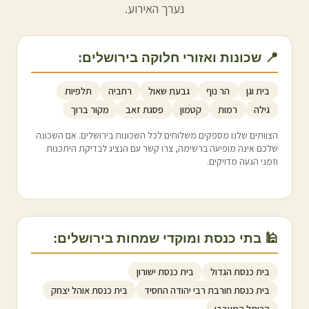
נערך האירוע.
📍 שכונות ואזורי חלוקה ב
ירושלים
:
בית וגן
הר נוף
גבעת שאול
רחביה
תלפיות
גילה
רמות
קטמון
פסגת זאב
מקור ברוך
הצוותים שלנו מספקים משלוחים לכל השכונות ב
ירושלים
. אם השכונה
שלכם אינה מופיעה ברשימה, צרו קשר עם הנציג לבדיקת היתכנות
וזמני הגעה מדויקים.
🕌 בתי כנסת ומוקדי שמחות ב
ירושלים
:
בית כנסת הגדול
בית כנסת ישורון
בית כנסת חורבת רבי יהודה החסיד
בית כנסת אוהל יצחק
הכותל המערבי