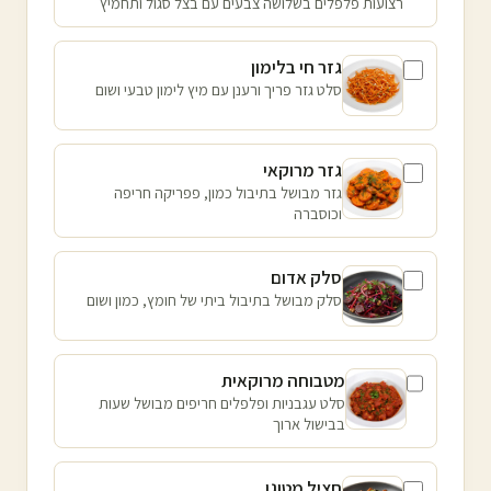
רצועות פלפלים בשלושה צבעים עם בצל סגול ותחמיץ
גזר חי בלימון
סלט גזר פריך ורענן עם מיץ לימון טבעי ושום
גזר מרוקאי
גזר מבושל בתיבול כמון, פפריקה חריפה
וכוסברה
סלק אדום
סלק מבושל בתיבול ביתי של חומץ, כמון ושום
מטבוחה מרוקאית
סלט עגבניות ופלפלים חריפים מבושל שעות
בבישול ארוך
חציל מטוגן