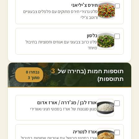
תירס צ'יליאני
סלט גרגירי תירס מתוקים עם פלפלים צבעוניים
ורוטב צ'ילי
נלסון
סלט כרוב צבעוני עם אגוזים וחמוציות בתיבול
מיוחד
3
תוספות חמות (בחירה של
נבחרו
0
מתוך
3
תתוספות)
אורז לבן / מג'דרה / אורז אדום
מגוון סגנונות של אורז בסמטי חגיגי ואוורירי
אורז לנטריה
אורז בסמטי מבושל עם אטריות שחומות בתיבול