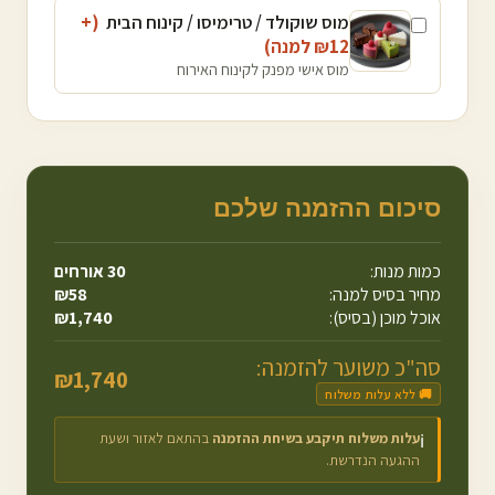
מוס שוקולד / טרימיסו / קינוח הבית
(+
12
₪
למנה
)
מוס אישי מפנק לקינוח האירוח
סיכום ההזמנה שלכם
כמות מנות:
30
אורחים
מחיר בסיס למנה:
58
₪
אוכל מוכן (בסיס):
1,740
₪
סה"כ משוער להזמנה:
₪
1,740
🚚 ללא עלות משלוח
עלות משלוח תיקבע בשיחת ההזמנה
בהתאם לאזור ושעת
ℹ️
ההגעה הנדרשת.