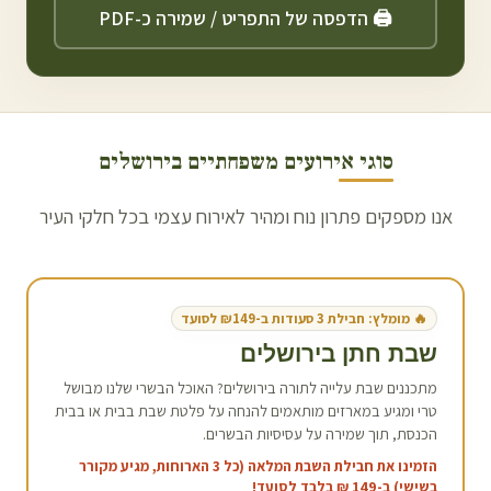
🖨️ הדפסה של התפריט / שמירה כ-PDF
סוגי אירועים משפחתיים ב
ירושלים
אנו מספקים פתרון נוח ומהיר לאירוח עצמי בכל חלקי העיר
🔥 מומלץ: חבילת 3 סעודות ב-₪149 לסועד
שבת חתן ב
ירושלים
מתכננים שבת עלייה לתורה ב
ירושלים
? האוכל הבשרי שלנו מבושל
טרי ומגיע במארזים מותאמים להנחה על פלטת שבת בבית או בבית
הכנסת, תוך שמירה על עסיסיות הבשרים.
הזמינו את חבילת השבת המלאה (כל 3 הארוחות, מגיע מקורר
בשישי) ב-149 ₪ בלבד לסועד!