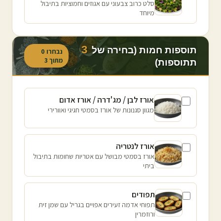
סלט כרוב צבעוני עם אגוזים וחמוציות בתיבול
מיוחד
3
תוספות חמות (בחירה של
נבחרו
0
מתוך
3
תתוספות)
אורז לבן / מג'דרה / אורז אדום
מגוון סגנונות של אורז בסמטי חגיגי ואוורירי
אורז לנטריה
אורז בסמטי מבושל עם אטריות שחומות בתיבול
ביתי
תפודים
תפוחי אדמה זעירים אפויים בגריל עם שמן זית
ורוזמרין