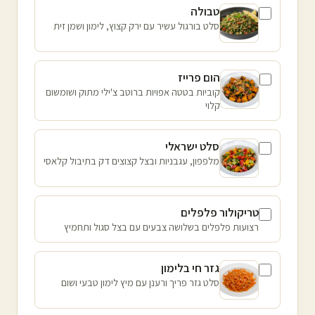
טבולה
סלט בורגול עשיר עם ירק קצוץ, לימון ושמן זית
הום פרייז
קוביות בטטה אפויות ברוטב צ'ילי מתוק ושומשום
קלוי
סלט ישראלי
מלפפון, עגבניות ובצל קצוצים דק בתיבול קלאסי
טריקולור פלפלים
רצועות פלפלים בשלושה צבעים עם בצל סגול ותחמיץ
גזר חי בלימון
סלט גזר פריך ורענן עם מיץ לימון טבעי ושום