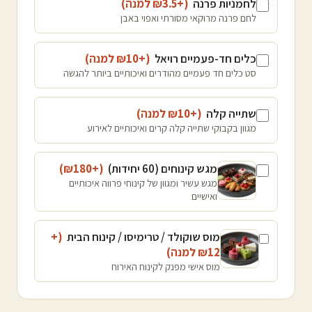
לחמניות פרנה
(+₪
3.5
למנה
)
לחם פרנה מרוקאי מסורתי ואפוי באבן
כלים חד-פעמיים רויאל
(+₪
10
למנה
)
סט כלים חד פעמיים מהודרים ואיכותיים ביותר להגשה
שתייה קלה
(+₪
10
למנה
)
מגוון בקבוקי שתייה קלה קרים ואיכותיים לאירוע
מגש קינוחים (60 יחידות)
(+₪
180
)
מגש עשיר ומגוון של קינוחי פרווה איכותיים
ואישיים
מוס שוקולד / טרימיסו / קינוח הבית
(+
12
₪
למנה
)
מוס אישי מפנק לקינוח האירוח