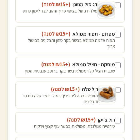
דג סול מטוגן
(+₪
15
למנה
)
פילה דג סול בציפוי פריך וזהוב לצד לימון סחוט
מפרום - תפוד ממולא
(+₪
15
למנה
)
תפוח אדמה ממולא בבשר בקר טחון ותבלינים בבישול
ארוך
מוסקה - חציל ממולא
(+₪
15
למנה
)
שכבות חציל קלוי ממולא בשר בקר ברוטב עגבניות סמיך
רול טלה
(+₪
15
למנה
)
מאפה בצק עלים פריך במילוי בשר טלה מובחר
ותבלינים
רול צ'יקן
(+₪
15
למנה
)
טורטייה מגולגלת וממולאת בבשר עוף קצוץ וירקות