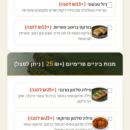
רול טבעוני
(+₪
15
למנה
)
טורטייה מגולגלת עם מילוי ירקות שורש מוקפצים ופטריות
בורקס ברוטב פטריות
(+₪
15
למנה
)
בורקס תפוחי אדמה פריך מוגש עם רוטב פטריות
חם ועשיר
25
מנות ביניים פרימיום (+₪
| ניתן לפצל)
פילה סלמון נורבגי
(+₪
25
למנה
)
פילה סלמון אפוי בתנור בתיבול עשבי תיבול, שמן
זית ולימון
פילה סלמון מרוקאי
(+₪
25
למנה
)
פילה סלמון עסיסי מבושל ברוטב מרוקאי עשיר
עם כוסברה וגרגירי חומוס