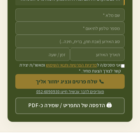
אני מסכים/ה ל
מדיניות הפרטיות ותנאי השימוש
ומאשר/ת יצירת
קשר לצורך הצעת מחיר. *
📞 שלח פרטים ונציג יחזור אליך
מעדיפים לדבר עכשיו? חייגו
052-6090930
🖨️ הדפסה של התפריט / שמירה כ-PDF