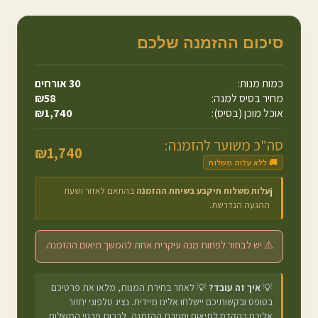
סיכום ההזמנה שלכם
כמות מנות:
30
אורחים
מחיר בסיס למנה:
58
₪
אוכל מוכן (בסיס):
1,740
₪
סה"כ משוער להזמנה:
₪
1,740
🚚 ללא עלות משלוח
עלות משלוח תיקבע בשיחת ההזמנה
בהתאם לאזור ושעת
ℹ️
ההגעה הנדרשת.
⚠️ יש לבחור לפחות מנה עיקרית אחת להמשך תיאום ההזמנה.
💡
איך זה עובד?
💡 לאחר בחירת המנות, מלאו את פרטיכם
בטופס ובקשותיכם יישלחו אלינו מיידית. נציג טלפוני יחזור
אליכם בהקדם לתיאום וסגירת ההזמנה, לרבות פרטי המשלוח.