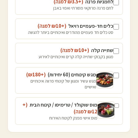
לחמניות פרנה
(+₪
3.5
למנה
)
לחם פרנה מרוקאי מסורתי ואפוי באבן
כלים חד-פעמיים רויאל
(+₪
10
למנה
)
סט כלים חד פעמיים מהודרים ואיכותיים ביותר להגשה
שתייה קלה
(+₪
10
למנה
)
מגוון בקבוקי שתייה קלה קרים ואיכותיים לאירוע
מגש קינוחים (60 יחידות)
(+₪
180
)
מגש עשיר ומגוון של קינוחי פרווה איכותיים
ואישיים
מוס שוקולד / טרימיסו / קינוח הבית
(+
12
₪
למנה
)
מוס אישי מפנק לקינוח האירוח