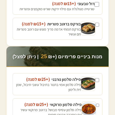
רול טבעוני
(+₪
15
למנה
)
טורטייה מגולגלת עם מילוי ירקות שורש מוקפצים ופטריות
בורקס ברוטב פטריות
(+₪
15
למנה
)
בורקס תפוחי אדמה פריך מוגש עם רוטב פטריות
חם ועשיר
25
מנות ביניים פרימיום (+₪
| ניתן לפצל)
פילה סלמון נורבגי
(+₪
25
למנה
)
פילה סלמון אפוי בתנור בתיבול עשבי תיבול, שמן
זית ולימון
פילה סלמון מרוקאי
(+₪
25
למנה
)
פילה סלמון עסיסי מבושל ברוטב מרוקאי עשיר
עם כוסברה וגרגירי חומוס