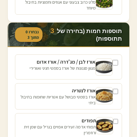
סלט כרוב צבעוני עם אגוזים וחמוציות בתיבול
מיוחד
3
תוספות חמות (בחירה של
נבחרו
0
מתוך
3
תתוספות)
אורז לבן / מג'דרה / אורז אדום
מגוון סגנונות של אורז בסמטי חגיגי ואוורירי
אורז לנטריה
אורז בסמטי מבושל עם אטריות שחומות בתיבול
ביתי
תפודים
תפוחי אדמה זעירים אפויים בגריל עם שמן זית
ורוזמרין