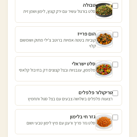
טבולה
סלט בורגול עשיר עם ירק קצוץ, לימון ושמן זית
הום פרייז
קוביות בטטה אפויות ברוטב צ'ילי מתוק ושומשום
קלוי
סלט ישראלי
מלפפון, עגבניות ובצל קצוצים דק בתיבול קלאסי
טריקולור פלפלים
רצועות פלפלים בשלושה צבעים עם בצל סגול ותחמיץ
גזר חי בלימון
סלט גזר פריך ורענן עם מיץ לימון טבעי ושום