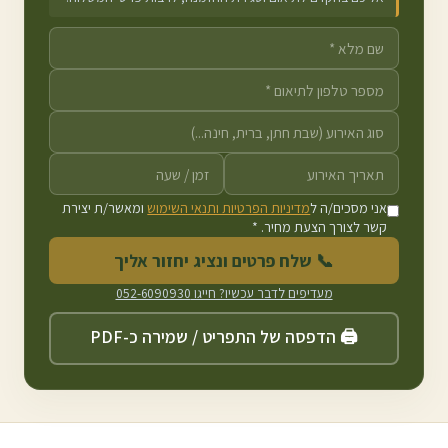
אני מסכים/ה ל
מדיניות הפרטיות ותנאי השימוש
ומאשר/ת יצירת
קשר לצורך הצעת מחיר. *
📞 שלח פרטים ונציג יחזור אליך
מעדיפים לדבר עכשיו? חייגו
052-6090930
🖨️ הדפסה של התפריט / שמירה כ-PDF