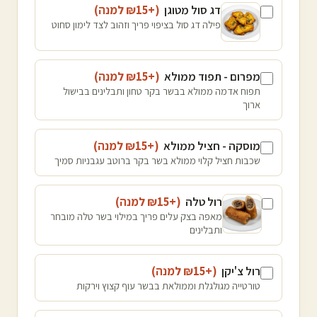
דג סול מטוגן
(+₪
15
למנה
)
פילה דג סול בציפוי פריך וזהוב לצד לימון סחוט
מפרום - תפוד ממולא
(+₪
15
למנה
)
תפוח אדמה ממולא בבשר בקר טחון ותבלינים בבישול
ארוך
מוסקה - חציל ממולא
(+₪
15
למנה
)
שכבות חציל קלוי ממולא בשר בקר ברוטב עגבניות סמיך
רול טלה
(+₪
15
למנה
)
מאפה בצק עלים פריך במילוי בשר טלה מובחר
ותבלינים
רול צ'יקן
(+₪
15
למנה
)
טורטייה מגולגלת וממולאת בבשר עוף קצוץ וירקות