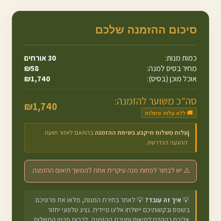
סיכום ההזמנה שלכם
כמות מנות:
30
אורחים
מחיר בסיס למנה:
58
₪
אוכל מוכן (בסיס):
1,740
₪
סה"כ משוער להזמנה:
₪
1,740
🚚 ללא עלות משלוח
עלות משלוח תיקבע בשיחת ההזמנה
בהתאם לאזור ושעת
ℹ️
ההגעה הנדרשת.
⚠️ יש לבחור לפחות מנה עיקרית אחת להמשך תיאום ההזמנה.
💡
איך זה עובד?
💡 לאחר בחירת המנות, מלאו את פרטיכם
בטופס ובקשותיכם יישלחו אלינו מיידית. נציג טלפוני יחזור
אליכם בהקדם לתיאום וסגירת ההזמנה, לרבות פרטי המשלוח.