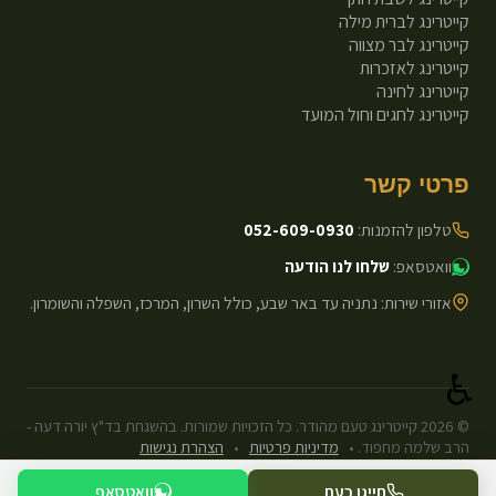
קייטרינג לברית מילה
קייטרינג לבר מצווה
קייטרינג לאזכרות
קייטרינג לחינה
קייטרינג לחגים וחול המועד
פרטי קשר
טלפון להזמנות:
052-609-0930
וואטסאפ:
שלחו לנו הודעה
אזורי שירות: נתניה עד באר שבע, כולל השרון, המרכז, השפלה והשומרון.
♿
©
2026
קייטרינג טעם מהודר. כל הזכויות שמורות. בהשגחת בד"ץ יורה דעה -
הרב שלמה מחפוד.
•
מדיניות פרטיות
•
הצהרת נגישות
עיצוב ופיתוח: Next.js Static.
חייגו כעת
וואטסאפ