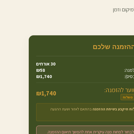
יקום וזמן
ההזמנה שלכם
30
אורחים
מנה:
58
₪
סיס):
1,740
₪
ער להזמנה:
₪
1,740
 משלוח
וח תיקבע בשיחת ההזמנה
בהתאם לאזור ושעת ההגעה
לבחור לפחות מנה עיקרית אחת להמשך תיאום ההזמנה.