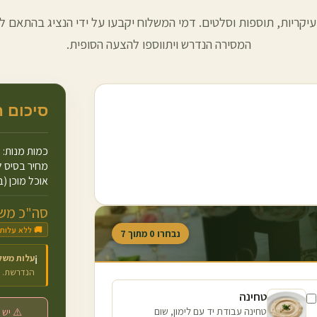
עיקריות, תוספות וסלטים. דמי המשלוח יקבעו על ידי הנציג בהתאם למ
המסירה הנדרש ויתווספו להצעה הסופית.
סיכום 
כמות מנות:
מחיר בסיס ל
אוכל מוכן (ב
סה"כ משו
🚚 ללא עלות
נבחרו
0
מתוך
7
עלות משל
ℹ️
הנדרשת.
טחינה
טחינה עבודת יד עם לימון, שום
⚠️ יש 