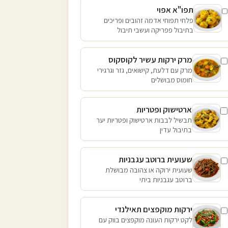
תפו"א אפוי
פלחי תפוחי אדמה זהובים ופריכים
בתיבול פפריקה ועשבי תיבול
מרק ירקות עשיר לקוסקוס
מרק עם דלעת, קישואים, גזר וגרגירי
חומוס מבושלים
ארטישוק ופטריות
תבשיל לבבות ארטישוק ופטריות יער
בתיבול עדין
שעועית ברוטב עגבניות
שעועית ירוקה או צהובה מבושלת
ברוטב עגבניות ביתי
ירקות מוקפצים תאילנדי
לקט ירקות העונה מוקפצים בווק עם