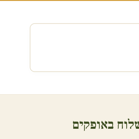
לוח ב
אופקים