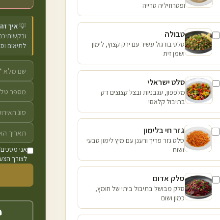
ופטרוזיליה טרייה
💡
איך זה
טבולה
ובקשותיכם 
סלט בורגול עשיר עם ירק קצוץ, לימון
לתיאום וס
ושמן זית
סלט ישראלי
מלפפון, עגבניות ובצל קצוצים דק
בתיבול קלאסי
גזר חי בלימון
סלט גזר פריך ורענן עם מיץ לימון טבעי
ושום
אני מסכים/
לצורך הצעת
סלק אדום
סלק מבושל בתיבול ביתי של חומץ,
כמון ושום