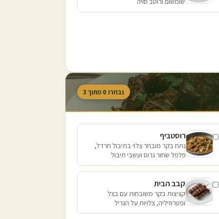
שומשום ורוטב סויה
נבחרו
0
מתוך
3
רוסטביף
נתח בקר מובחר צלוי בתיבול חרדל,
פלפל שחור גרוס ועשבי תיבול
קבב הבית
קציצות בקר משובחות עם בצל
ופטרוזיליה, צלויות על הגריל