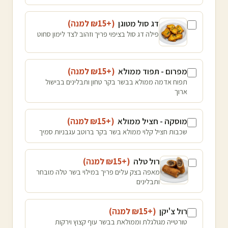
דג סול מטוגן
(+₪
15
למנה
)
פילה דג סול בציפוי פריך וזהוב לצד לימון סחוט
מפרום - תפוד ממולא
(+₪
15
למנה
)
תפוח אדמה ממולא בבשר בקר טחון ותבלינים בבישול
ארוך
מוסקה - חציל ממולא
(+₪
15
למנה
)
שכבות חציל קלוי ממולא בשר בקר ברוטב עגבניות סמיך
רול טלה
(+₪
15
למנה
)
מאפה בצק עלים פריך במילוי בשר טלה מובחר
ותבלינים
רול צ'יקן
(+₪
15
למנה
)
טורטייה מגולגלת וממולאת בבשר עוף קצוץ וירקות