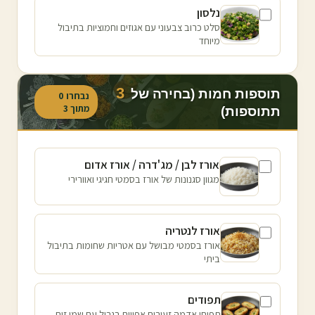
נלסון
סלט כרוב צבעוני עם אגוזים וחמוציות בתיבול
מיוחד
3
תוספות חמות (בחירה של
נבחרו
0
מתוך
3
תתוספות)
אורז לבן / מג'דרה / אורז אדום
מגוון סגנונות של אורז בסמטי חגיגי ואוורירי
אורז לנטריה
אורז בסמטי מבושל עם אטריות שחומות בתיבול
ביתי
תפודים
תפוחי אדמה זעירים אפויים בגריל עם שמן זית