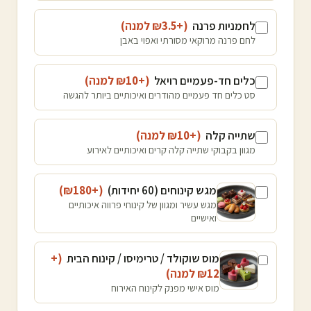
לחמניות פרנה
(+₪
3.5
למנה
)
לחם פרנה מרוקאי מסורתי ואפוי באבן
כלים חד-פעמיים רויאל
(+₪
10
למנה
)
סט כלים חד פעמיים מהודרים ואיכותיים ביותר להגשה
שתייה קלה
(+₪
10
למנה
)
מגוון בקבוקי שתייה קלה קרים ואיכותיים לאירוע
מגש קינוחים (60 יחידות)
(+₪
180
)
מגש עשיר ומגוון של קינוחי פרווה איכותיים
ואישיים
מוס שוקולד / טרימיסו / קינוח הבית
(+
12
₪
למנה
)
מוס אישי מפנק לקינוח האירוח