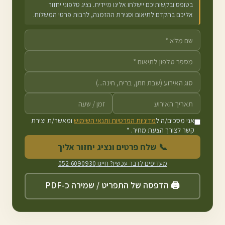
בטופס ובקשותיכם יישלחו אלינו מיידית. נציג טלפוני יחזור
אליכם בהקדם לתיאום וסגירת ההזמנה, לרבות פרטי המשלוח.
אני מסכים/ה ל
מדיניות הפרטיות ותנאי השימוש
ומאשר/ת יצירת
קשר לצורך הצעת מחיר. *
📞 שלח פרטים ונציג יחזור אליך
מעדיפים לדבר עכשיו? חייגו
052-6090930
🖨️ הדפסה של התפריט / שמירה כ-PDF