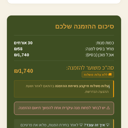
סיכום ההזמנה שלכם
כמות מנות:
30
אורחים
מחיר בסיס למנה:
58
₪
אוכל מוכן (בסיס):
1,740
₪
סה"כ משוער להזמנה:
₪
1,740
🚚 ללא עלות משלוח
עלות משלוח תיקבע בשיחת ההזמנה
בהתאם לאזור ושעת
ℹ️
ההגעה הנדרשת.
⚠️ יש לבחור לפחות מנה עיקרית אחת להמשך תיאום ההזמנה.
💡
איך זה עובד?
💡 לאחר בחירת המנות, מלאו את פרטיכם