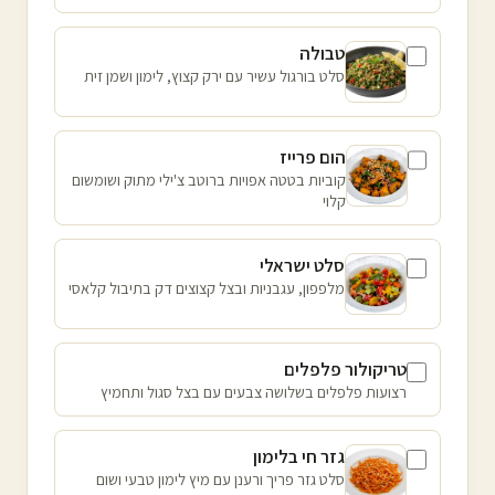
טבולה
סלט בורגול עשיר עם ירק קצוץ, לימון ושמן זית
הום פרייז
קוביות בטטה אפויות ברוטב צ'ילי מתוק ושומשום
קלוי
סלט ישראלי
מלפפון, עגבניות ובצל קצוצים דק בתיבול קלאסי
טריקולור פלפלים
רצועות פלפלים בשלושה צבעים עם בצל סגול ותחמיץ
גזר חי בלימון
סלט גזר פריך ורענן עם מיץ לימון טבעי ושום