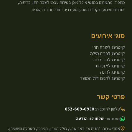
מחפוד. מתמחים במגשי אוכל מוכן בשירות עצמי לשבת חתן, בריתות,
אזכרות ואירועים קטנים. שפע וטעם ביתי חם במחירים הוגנים.
סוגי אירועים
קייטרינג לשבת חתן
קייטרינג לברית מילה
קייטרינג לבר מצווה
קייטרינג לאזכרות
קייטרינג לחינה
קייטרינג לחגים וחול המועד
פרטי קשר
טלפון להזמנות:
052-609-0930
וואטסאפ:
שלחו לנו הודעה
אזורי שירות: נתניה עד באר שבע, כולל השרון, המרכז, השפלה והשומרון.