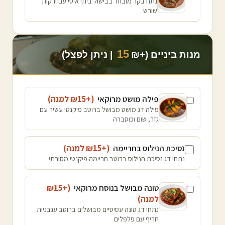
נתח בקר מובחר בבישול ביתי איטי עם ירקות
שורש
15
מנות ביניים (+₪
| ניתן לפצל)
פילה מושט מרוקאי
(+₪
15
למנה
)
פילה דג מושט מבושל ברוטב פיקנטי עשיר עם
גזר, שום וכוסברה
נסיכת הנילוס בחריימה
(+₪
15
למנה
)
נתחי דג נסיכת הנילוס ברוטב חריימה פיקנטי מסורתי
טונה מבושל בנוסח מרוקאי
(+₪
15
למנה
)
נתחי דג טונה עסיסיים מבושלים ברוטב עגבניות
חריף עם פלפלים