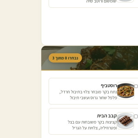
שומשום ורוטב סויה
נבחרו
0
מתוך
3
רוסטביף
נתח בקר מובחר צלוי בתיבול חרדל,
פלפל שחור גרוס ועשבי תיבול
קבב הבית
קציצות בקר משובחות עם בצל
ופטרוזיליה, צלויות על הגריל