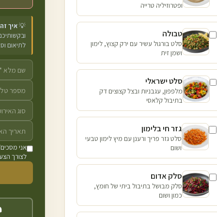
ופטרוזיליה טרייה
💡
איך זה
טבולה
ובקשותיכם 
סלט בורגול עשיר עם ירק קצוץ, לימון
לתיאום וס
ושמן זית
סלט ישראלי
מלפפון, עגבניות ובצל קצוצים דק
בתיבול קלאסי
גזר חי בלימון
סלט גזר פריך ורענן עם מיץ לימון טבעי
ושום
אני מסכים/
לצורך הצעת
סלק אדום
סלק מבושל בתיבול ביתי של חומץ,
כמון ושום