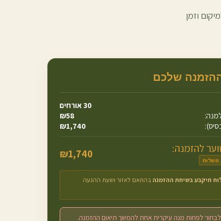
יקום וזמן
ההזמנה שלכם
30
אורחים
מנה:
58
₪
סיס):
1,740
₪
ער להזמנה:
₪
1,740
 משלוח
וח תיקבע בשיחת ההזמנה
בהתאם לאזור ושעת ההגעה
לבחור לפחות מנה עיקרית אחת להמשך תיאום ההזמנה.