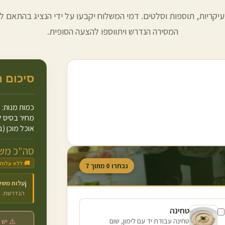
עיקריות, תוספות וסלטים. דמי המשלוח יקבעו על ידי הנציג בהתאם למ
המסירה הנדרש ויתווספו להצעה הסופית.
סיכום 
כמות מנות:
מחיר בסיס ל
אוכל מוכן (ב
סה"כ משו
🚚 ללא עלות
נבחרו
0
מתוך
7
עלות משל
ℹ️
הנדרשת.
טחינה
טחינה עבודת יד עם לימון, שום
⚠️ יש 