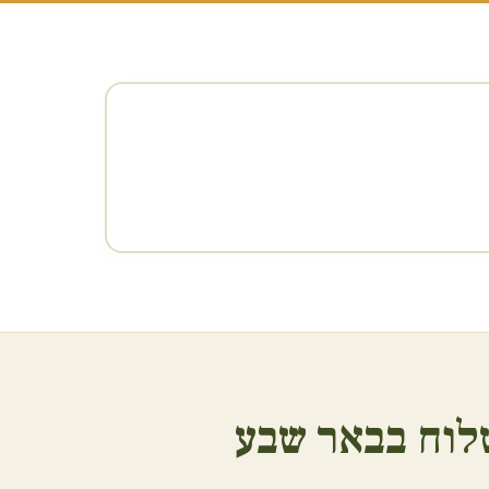
לוח ב
באר שבע