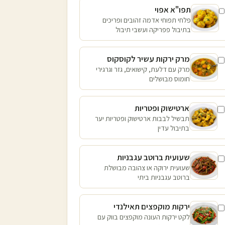
תפו"א אפוי
פלחי תפוחי אדמה זהובים ופריכים
בתיבול פפריקה ועשבי תיבול
מרק ירקות עשיר לקוסקוס
מרק עם דלעת, קישואים, גזר וגרגירי
חומוס מבושלים
ארטישוק ופטריות
תבשיל לבבות ארטישוק ופטריות יער
בתיבול עדין
שעועית ברוטב עגבניות
שעועית ירוקה או צהובה מבושלת
ברוטב עגבניות ביתי
ירקות מוקפצים תאילנדי
לקט ירקות העונה מוקפצים בווק עם