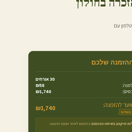
כרה ב
חולון
טלפון עם
ההזמנה שלכם
30
אורחים
מנה:
58
₪
סיס):
1,740
₪
ער להזמנה:
₪
1,740
 משלוח
וח תיקבע בשיחת ההזמנה
בהתאם לאזור ושעת ההגעה