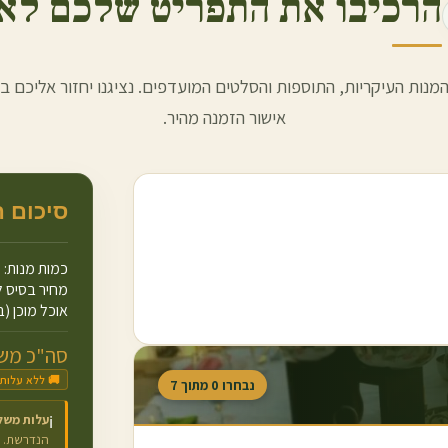
הרכיבו את התפריט שלכם לאז
מנות העיקריות, התוספות והסלטים המועדפים. נציגנו יחזור אליכם ב
אישור הזמנה מהיר.
סיכום 
כמות מנות:
מחיר בסיס ל
אוכל מוכן (ב
סה"כ משו
🚚 ללא עלות
נבחרו
0
מתוך
7
עלות משל
ℹ️
הנדרשת.