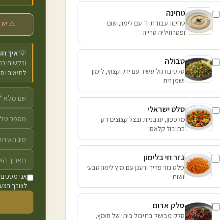
טחינה
טחינה עבודת יד עם לימון, שום
⚠️ יש 
ופטרוזיליה טרייה
💡
איך זה
טבולה
ובקשותיכם 
סלט בורגול עשיר עם ירק קצוץ, לימון
לתיאום וס
ושמן זית
סלט ישראלי
מלפפון, עגבניות ובצל קצוצים דק
בתיבול קלאסי
גזר חי בלימון
סלט גזר פריך ורענן עם מיץ לימון טבעי
ושום
אני מסכים/
לצורך הצעת
סלק אדום
סלק מבושל בתיבול ביתי של חומץ,