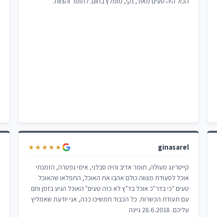
הכול היה טעים מאוד, נקי, מומלץ בחום. לתומר והצוות.
ginasarel
פ
★★★★★
קייטרינג מעולה, תומר אדיב והיה סבלני, אימי נפטרה, הזמנתי
ה
אוכל לסעודת מצווה כולם אהבו את האוכל, התפלאו שהאוכל
מ
טעים "כי בדר"כ אוכל בד"ץ לא כזה טעים" האוכל הגיע בזמן וחם
פ
עם תעודת הכשרות. כל הכבוד תמשיכו ככה, אני יודעת שאמליץ
א
עליכם. 28.6.2018 גיינה
ז