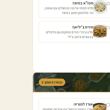
תפו"א במיונז
סלט תפוחי אדמה מבושלים עם אפונה,
גזר ומלפפון חמוץ במיונז
תירס צ'יליאני
סלט גרגירי תירס מתוקים עם פלפלים
צבעוניים ורוטב צ'ילי
נבחרו
0
מתוך
3
אורז לנטריה
אורז בסמטי מבושל עם אטריות שחומות