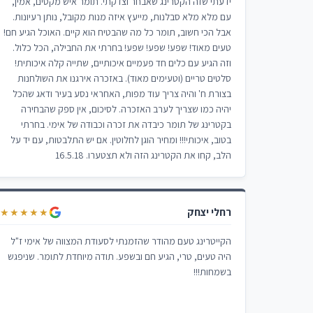
ידעתי שזה הקטרינג שאבחר וצדקתי. תומר איש מקסים, אמין,
עם מלא מלא סבלנות, מייעץ איזה מנות מקובל, נותן רעיונות.
אבל הכי חשוב, תומר כל מה שהבטיח הוא קיים. האוכל הגיע חם!
טעים מאוד! שפע! שפע! שפע! בחרתי את החבילה, הכל כלול.
וזה הגיע עם כלים חד פעמיים איכותיים, שתייה קלה איכותית!
סלטים טריים (וטעימים מאוד). באזכרה אירגנו את השולחנות
בצורת ח' והיה צריך עוד מפות, האחראי נסע בעיר ודאג שהכל
יהיה כמו שצריך לערב האזכרה. לסיכום, אין ספק שהבחירה
בקטרינג של תומר כיבדה את זכרה וכבודה של אימי. בחרתי
בטוב, איכותי!!! ומחיר הוגן לחלוטין. אם יש התלבטות, עם יד על
הלב, קחו את הקטרינג הזה ולא תצטערו. 16.5.18
רחלי יצחק
★★★★★
הקייטרינג טעם מהודר שהזמנתי לסעודת המצווה של אימי ז"ל
היה טעים, טרי, הגיע חם ובשפע. תודה מיוחדת לתומר. שניפגש
בשמחות!!!