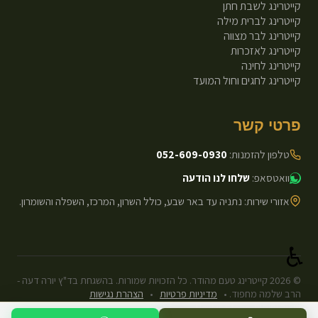
קייטרינג לשבת חתן
קייטרינג לברית מילה
קייטרינג לבר מצווה
קייטרינג לאזכרות
קייטרינג לחינה
קייטרינג לחגים וחול המועד
פרטי קשר
טלפון להזמנות:
052-609-0930
וואטסאפ:
שלחו לנו הודעה
אזורי שירות: נתניה עד באר שבע, כולל השרון, המרכז, השפלה והשומרון.
♿
©
2026
קייטרינג טעם מהודר. כל הזכויות שמורות. בהשגחת בד"ץ יורה דעה -
הרב שלמה מחפוד.
•
מדיניות פרטיות
•
הצהרת נגישות
עיצוב ופיתוח: Next.js Static.