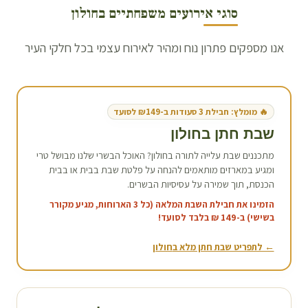
סוגי אירועים משפחתיים ב
חולון
אנו מספקים פתרון נוח ומהיר לאירוח עצמי בכל חלקי העיר
🔥 מומלץ: חבילת 3 סעודות ב-₪149 לסועד
שבת חתן ב
חולון
מתכננים שבת עלייה לתורה ב
חולון
? האוכל הבשרי שלנו מבושל טרי
ומגיע במארזים מותאמים להנחה על פלטת שבת בבית או בבית
הכנסת, תוך שמירה על עסיסיות הבשרים.
הזמינו את חבילת השבת המלאה (כל 3 הארוחות, מגיע מקורר
בשישי) ב-149 ₪ בלבד לסועד!
← לתפריט שבת חתן מלא ב
חולון