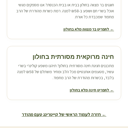
חוגגים בר מצווה ב
חולון
בבית או בבית הכנסת? אנו מספקים מגשי
אוכל בשרי חם ושופע ב-₪58 למנה. רמת כשרות מהודרת של הרב
מחפוד שמכבדת כל אורח.
← לתפריט בר מצווה מלא ב
חולון
חינה מרוקאית מסורתית ב
חולון
מתכננים חגיגת חינה מסורתית ב
חולון
? תיהנו משפע קולינרי בשרי
עשיר, מטעמים אותנטיים מכל הלב ומחיר משתלם של ₪58 למנה
בלבד, בכשרות מהודרת של הרב מחפוד.
← לתפריט חינה מלא ב
חולון
← חזרה לעמוד הראשי של קייטרינג טעם מהודר