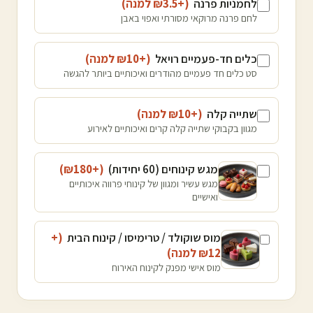
לחמניות פרנה
(+₪
3.5
למנה
)
לחם פרנה מרוקאי מסורתי ואפוי באבן
כלים חד-פעמיים רויאל
(+₪
10
למנה
)
סט כלים חד פעמיים מהודרים ואיכותיים ביותר להגשה
שתייה קלה
(+₪
10
למנה
)
מגוון בקבוקי שתייה קלה קרים ואיכותיים לאירוע
מגש קינוחים (60 יחידות)
(+₪
180
)
מגש עשיר ומגוון של קינוחי פרווה איכותיים
ואישיים
מוס שוקולד / טרימיסו / קינוח הבית
(+
12
₪
למנה
)
מוס אישי מפנק לקינוח האירוח