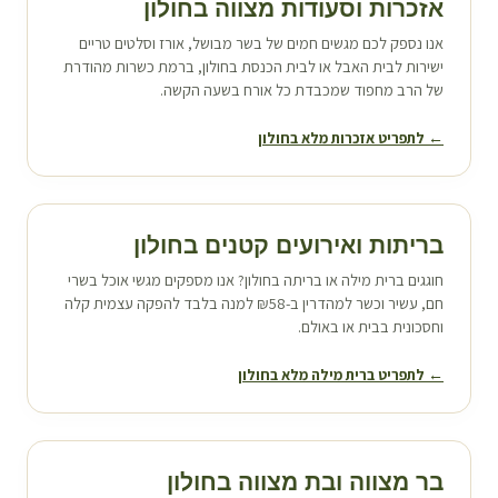
אזכרות וסעודות מצווה ב
חולון
אנו נספק לכם מגשים חמים של בשר מבושל, אורז וסלטים טריים
ישירות לבית האבל או לבית הכנסת ב
חולון
, ברמת כשרות מהודרת
של הרב מחפוד שמכבדת כל אורח בשעה הקשה.
← לתפריט אזכרות מלא ב
חולון
בריתות ואירועים קטנים ב
חולון
חוגגים ברית מילה או בריתה ב
חולון
? אנו מספקים מגשי אוכל בשרי
חם, עשיר וכשר למהדרין ב-₪58 למנה בלבד להפקה עצמית קלה
וחסכונית בבית או באולם.
← לתפריט ברית מילה מלא ב
חולון
בר מצווה ובת מצווה ב
חולון