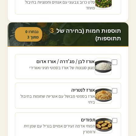
סלט כרוב צבעוני עם אגוזים וחמוציות בתיבול
מיוחד
3
תוספות חמות (בחירה של
נבחרו
0
מתוך
3
תתוספות)
אורז לבן / מג'דרה / אורז אדום
מגוון סגנונות של אורז בסמטי חגיגי ואוורירי
אורז לנטריה
אורז בסמטי מבושל עם אטריות שחומות בתיבול
ביתי
תפודים
תפוחי אדמה זעירים אפויים בגריל עם שמן זית
ורוזמרין