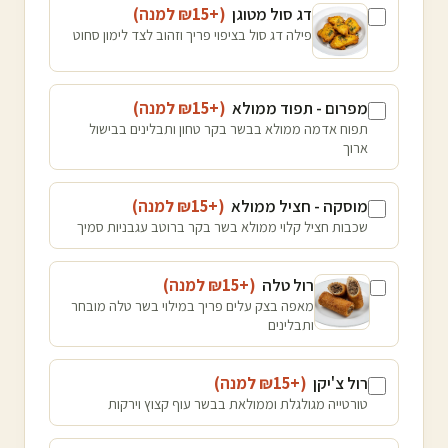
דג סול מטוגן
(+₪
15
למנה
)
פילה דג סול בציפוי פריך וזהוב לצד לימון סחוט
מפרום - תפוד ממולא
(+₪
15
למנה
)
תפוח אדמה ממולא בבשר בקר טחון ותבלינים בבישול
ארוך
מוסקה - חציל ממולא
(+₪
15
למנה
)
שכבות חציל קלוי ממולא בשר בקר ברוטב עגבניות סמיך
רול טלה
(+₪
15
למנה
)
מאפה בצק עלים פריך במילוי בשר טלה מובחר
ותבלינים
רול צ'יקן
(+₪
15
למנה
)
טורטייה מגולגלת וממולאת בבשר עוף קצוץ וירקות