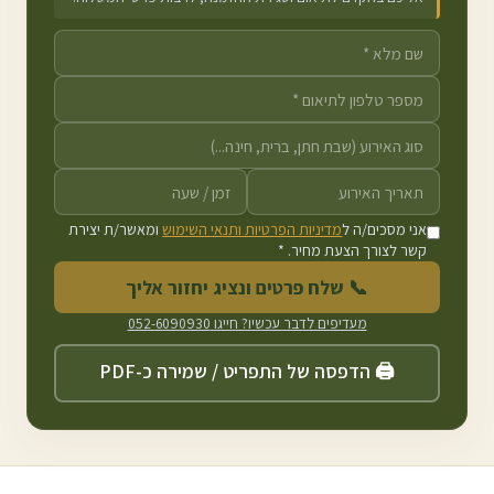
אני מסכים/ה ל
מדיניות הפרטיות ותנאי השימוש
ומאשר/ת יצירת
קשר לצורך הצעת מחיר. *
📞 שלח פרטים ונציג יחזור אליך
מעדיפים לדבר עכשיו? חייגו
052-6090930
🖨️ הדפסה של התפריט / שמירה כ-PDF