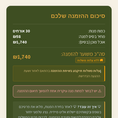
סיכום ההזמנה שלכם
כמות מנות:
30
אורחים
מחיר בסיס למנה:
58
₪
אוכל מוכן (בסיס):
1,740
₪
סה"כ משוער להזמנה:
₪
1,740
🚚 ללא עלות משלוח
עלות משלוח תיקבע בשיחת ההזמנה
בהתאם לאזור ושעת
ℹ️
ההגעה הנדרשת.
⚠️ יש לבחור לפחות מנה עיקרית אחת להמשך תיאום ההזמנה.
💡
איך זה עובד?
💡 לאחר בחירת המנות, מלאו את פרטיכם
בטופס ובקשותיכם יישלחו אלינו מיידית. נציג טלפוני יחזור
אליכם בהקדם לתיאום וסגירת ההזמנה, לרבות פרטי המשלוח.