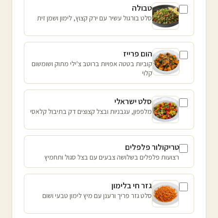
טבולה
סלט בורגול עשיר עם ירק קצוץ, לימון ושמן זית
הום פרייז
קוביות בטטה אפויות ברוטב צ'ילי מתוק ושומשום
קלוי
סלט ישראלי
מלפפון, עגבניות ובצל קצוצים דק בתיבול קלאסי
טריקולור פלפלים
רצועות פלפלים בשלושה צבעים עם בצל סגול ותחמיץ
גזר חי בלימון
סלט גזר פריך ורענן עם מיץ לימון טבעי ושום