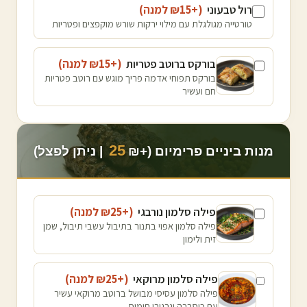
רול טבעוני
(+₪
15
למנה
)
טורטייה מגולגלת עם מילוי ירקות שורש מוקפצים ופטריות
בורקס ברוטב פטריות
(+₪
15
למנה
)
בורקס תפוחי אדמה פריך מוגש עם רוטב פטריות
חם ועשיר
25
מנות ביניים פרימיום (+₪
| ניתן לפצל)
פילה סלמון נורבגי
(+₪
25
למנה
)
פילה סלמון אפוי בתנור בתיבול עשבי תיבול, שמן
זית ולימון
פילה סלמון מרוקאי
(+₪
25
למנה
)
פילה סלמון עסיסי מבושל ברוטב מרוקאי עשיר
עם כוסברה וגרגירי חומוס