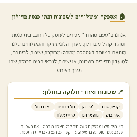
🏠 אספקה ומשלוחים לשכונות ובתי כנסת ב
חולון
אנחנו ב"טעם מהודר" מכירים לעומק כל רחוב, בית כנסת
ומוקד קהילתי ב
חולון
. מערך הלוגיסטיקה והמשלוחים שלנו
מותאם במיוחד לאספקה מהירה ומבוקרת ישירות לביתכם,
למועדון הדיירים בשכונה, או ישירות לגבאי בבית הכנסת שבו
נערך האירוע.
📍 שכונות ואזורי חלוקה ב
חולון
:
קריית שרת
ג'סי כהן
תל גיבורים
נאות רחל
אגרובנק
נווה ארזים
קריית אילון
הצוותים שלנו מספקים משלוחים לכל השכונות ב
חולון
. אם השכונה
שלכם אינה מופיעה ברשימה, צרו קשר עם הנציג לבדיקת היתכנות