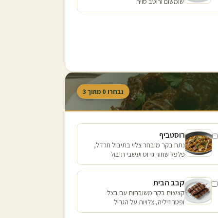
שומשום ורוטב סויה
נבחרו
0
מתוך
3
רוסטביף
נתח בקר מובחר צלוי בתיבול חרדל,
פלפל שחור גרוס ועשבי תיבול
קבב הבית
קציצות בקר משובחות עם בצל
ופטרוזיליה, צלויות על הגריל