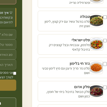
ופטרוזיליה טרייה
💡
איך זה
טבולה
ובקשותיכם 
סלט בורגול עשיר עם ירק קצוץ, לימון
לתיאום וס
ושמן זית
סלט ישראלי
מלפפון, עגבניות ובצל קצוצים דק
בתיבול קלאסי
גזר חי בלימון
סלט גזר פריך ורענן עם מיץ לימון טבעי
ושום
אני מסכים/
לצורך הצעת
סלק אדום
סלק מבושל בתיבול ביתי של חומץ,
כמון ושום