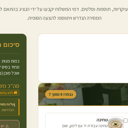
עיקריות, תוספות וסלטים. דמי המשלוח יקבעו על ידי הנציג בהתאם למ
המסירה הנדרש ויתווספו להצעה הסופית.
סיכום 
כמות מנות:
מחיר בסיס ל
אוכל מוכן (ב
סה"כ משו
🚚 ללא עלות
נבחרו
0
מתוך
7
עלות משל
ℹ️
הנדרשת.
טחינה
טחינה עבודת יד עם לימון, שום
⚠️ יש 