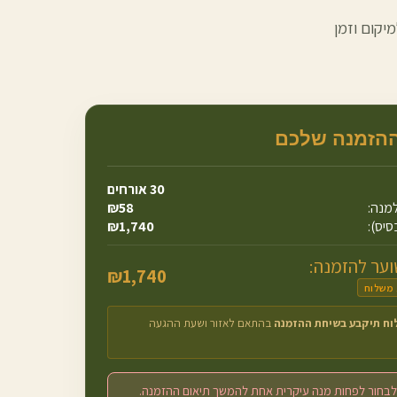
יקום וזמן
ההזמנה שלכם
30
אורחים
מנה:
58
₪
סיס):
1,740
₪
ער להזמנה:
₪
1,740
 משלוח
וח תיקבע בשיחת ההזמנה
בהתאם לאזור ושעת ההגעה
לבחור לפחות מנה עיקרית אחת להמשך תיאום ההזמנה.