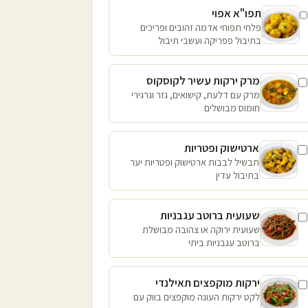
תפו"א אפוי
פלחי תפוחי אדמה זהובים ופריכים
בתיבול פפריקה ועשבי תיבול
מרק ירקות עשיר לקוסקוס
מרק עם דלעת, קישואים, גזר וגרגירי
חומוס מבושלים
ארטישוק ופטריות
תבשיל לבבות ארטישוק ופטריות יער
בתיבול עדין
שעועית ברוטב עגבניות
שעועית ירוקה או צהובה מבושלת
ברוטב עגבניות ביתי
ירקות מוקפצים תאילנדי
לקט ירקות העונה מוקפצים בווק עם