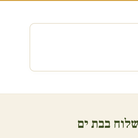
לוח ב
בת ים