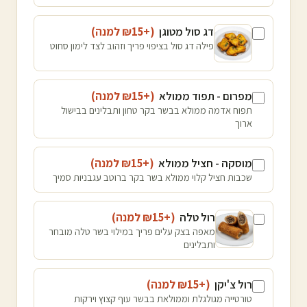
דג סול מטוגן
(+₪
15
למנה
)
פילה דג סול בציפוי פריך וזהוב לצד לימון סחוט
מפרום - תפוד ממולא
(+₪
15
למנה
)
תפוח אדמה ממולא בבשר בקר טחון ותבלינים בבישול
ארוך
מוסקה - חציל ממולא
(+₪
15
למנה
)
שכבות חציל קלוי ממולא בשר בקר ברוטב עגבניות סמיך
רול טלה
(+₪
15
למנה
)
מאפה בצק עלים פריך במילוי בשר טלה מובחר
ותבלינים
רול צ'יקן
(+₪
15
למנה
)
טורטייה מגולגלת וממולאת בבשר עוף קצוץ וירקות