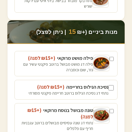
נתח בקר מובחר בבישול ביתי איטי עם ירקות
שורש
15
מנות ביניים (+₪
| ניתן לפצל)
פילה מושט מרוקאי
(+₪
15
למנה
)
פילה דג מושט מבושל ברוטב פיקנטי עשיר עם
גזר, שום וכוסברה
נסיכת הנילוס בחריימה
(+₪
15
למנה
)
נתחי דג נסיכת הנילוס ברוטב חריימה פיקנטי מסורתי
טונה מבושל בנוסח מרוקאי
(+₪
15
למנה
)
נתחי דג טונה עסיסיים מבושלים ברוטב עגבניות
חריף עם פלפלים