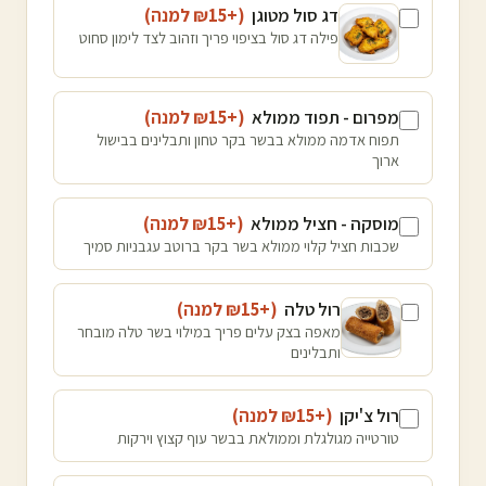
דג סול מטוגן
(+₪
15
למנה
)
פילה דג סול בציפוי פריך וזהוב לצד לימון סחוט
מפרום - תפוד ממולא
(+₪
15
למנה
)
תפוח אדמה ממולא בבשר בקר טחון ותבלינים בבישול
ארוך
מוסקה - חציל ממולא
(+₪
15
למנה
)
שכבות חציל קלוי ממולא בשר בקר ברוטב עגבניות סמיך
רול טלה
(+₪
15
למנה
)
מאפה בצק עלים פריך במילוי בשר טלה מובחר
ותבלינים
רול צ'יקן
(+₪
15
למנה
)
טורטייה מגולגלת וממולאת בבשר עוף קצוץ וירקות