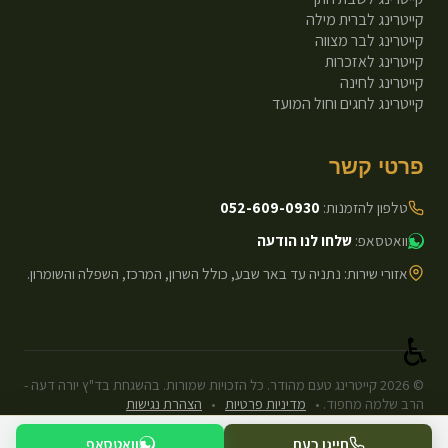
קייטרינג לברית מילה
קייטרינג לבר מצווה
קייטרינג לאזכרות
קייטרינג לחינה
קייטרינג לחגים וחול המועד
פרטי קשר
טלפון להזמנות:
052-609-0930
וואטסאפ:
שלחו לנו הודעה
אזורי שירות: נתניה עד באר שבע, כולל השרון, המרכז, השפלה והשומרון.
♿
©
2026
קייטרינג טעם מהודר. כל הזכויות שמורות. בהשגחת בד"ץ יורה דעה -
הרב שלמה מחפוד.
•
מדיניות פרטיות
•
הצהרת נגישות
עיצוב ופיתוח: Next.js Static.
חייגו כעת
וואטסאפ