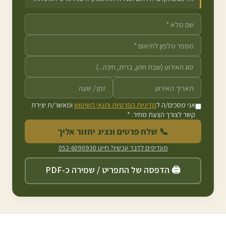
אני מסכים/ה ל
מדיניות הפרטיות ותנאי השימוש
ומאשר/ת יצירת
קשר לצורך הצעת מחיר. *
📞 שלח פרטים ונציג יחזור אליך
מעדיפים לדבר עכשיו? חייגו
052-6090930
🖨️ הדפסה של התפריט / שמירה כ-PDF