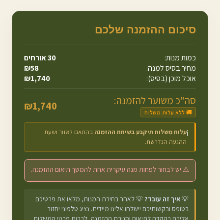
סיכום ההזמנה שלכם
כמות מנות:
30
אורחים
מחיר בסיס למנה:
58
₪
אוכל מוכן (בסיס):
1,740
₪
סה"כ משוער להזמנה:
₪
1,740
🚚 ללא עלות משלוח
עלות משלוח תיקבע בשיחת ההזמנה
בהתאם לאזור ושעת
ℹ️
ההגעה הנדרשת.
⚠️ יש לבחור לפחות מנה עיקרית אחת להמשך תיאום ההזמנה.
💡
איך זה עובד?
💡 לאחר בחירת המנות, מלאו את פרטיכם
בטופס ובקשותיכם יישלחו אלינו מיידית. נציג טלפוני יחזור
אליכם בהקדם לתיאום וסגירת ההזמנה, לרבות פרטי המשלוח.