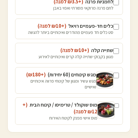
לחמניות פרנה
(+₪
3.5
למנה
)
לחם פרנה מרוקאי מסורתי ואפוי באבן
כלים חד-פעמיים רויאל
(+₪
10
למנה
)
סט כלים חד פעמיים מהודרים ואיכותיים ביותר להגשה
שתייה קלה
(+₪
10
למנה
)
מגוון בקבוקי שתייה קלה קרים ואיכותיים לאירוע
מגש קינוחים (60 יחידות)
(+₪
180
)
מגש עשיר ומגוון של קינוחי פרווה איכותיים
ואישיים
מוס שוקולד / טרימיסו / קינוח הבית
(+
12
₪
למנה
)
מוס אישי מפנק לקינוח האירוח