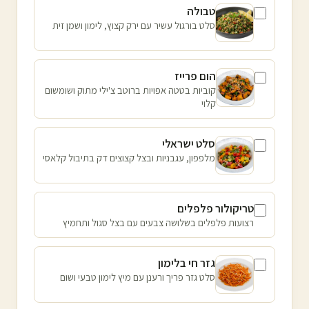
טבולה
סלט בורגול עשיר עם ירק קצוץ, לימון ושמן זית
הום פרייז
קוביות בטטה אפויות ברוטב צ'ילי מתוק ושומשום
קלוי
סלט ישראלי
מלפפון, עגבניות ובצל קצוצים דק בתיבול קלאסי
טריקולור פלפלים
רצועות פלפלים בשלושה צבעים עם בצל סגול ותחמיץ
גזר חי בלימון
סלט גזר פריך ורענן עם מיץ לימון טבעי ושום