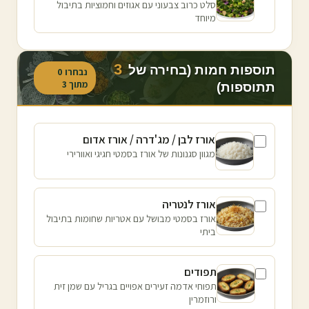
סלט כרוב צבעוני עם אגוזים וחמוציות בתיבול
מיוחד
3
תוספות חמות (בחירה של
נבחרו
0
מתוך
3
תתוספות)
אורז לבן / מג'דרה / אורז אדום
מגוון סגנונות של אורז בסמטי חגיגי ואוורירי
אורז לנטריה
אורז בסמטי מבושל עם אטריות שחומות בתיבול
ביתי
תפודים
תפוחי אדמה זעירים אפויים בגריל עם שמן זית
ורוזמרין