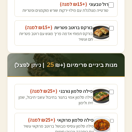
רול טבעוני
(+₪
15
למנה
)
טורטייה מגולגלת עם מילוי ירקות שורש מוקפצים ופטריות
בורקס ברוטב פטריות
(+₪
15
למנה
)
בורקס תפוחי אדמה פריך מוגש עם רוטב פטריות
חם ועשיר
25
מנות ביניים פרימיום (+₪
| ניתן לפצל)
פילה סלמון נורבגי
(+₪
25
למנה
)
פילה סלמון אפוי בתנור בתיבול עשבי תיבול, שמן
זית ולימון
פילה סלמון מרוקאי
(+₪
25
למנה
)
פילה סלמון עסיסי מבושל ברוטב מרוקאי עשיר
עם כוסברה וגרגירי חומוס