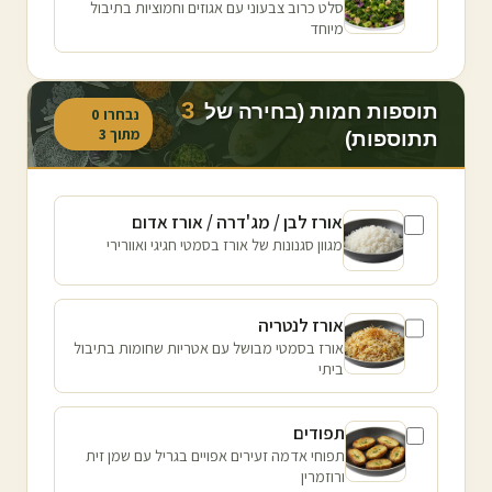
סלט כרוב צבעוני עם אגוזים וחמוציות בתיבול
מיוחד
3
תוספות חמות (בחירה של
נבחרו
0
מתוך
3
תתוספות)
אורז לבן / מג'דרה / אורז אדום
מגוון סגנונות של אורז בסמטי חגיגי ואוורירי
אורז לנטריה
אורז בסמטי מבושל עם אטריות שחומות בתיבול
ביתי
תפודים
תפוחי אדמה זעירים אפויים בגריל עם שמן זית
ורוזמרין