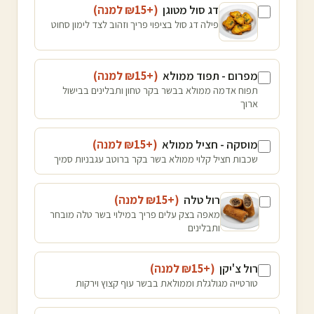
דג סול מטוגן
(+₪
15
למנה
)
פילה דג סול בציפוי פריך וזהוב לצד לימון סחוט
מפרום - תפוד ממולא
(+₪
15
למנה
)
תפוח אדמה ממולא בבשר בקר טחון ותבלינים בבישול
ארוך
מוסקה - חציל ממולא
(+₪
15
למנה
)
שכבות חציל קלוי ממולא בשר בקר ברוטב עגבניות סמיך
רול טלה
(+₪
15
למנה
)
מאפה בצק עלים פריך במילוי בשר טלה מובחר
ותבלינים
רול צ'יקן
(+₪
15
למנה
)
טורטייה מגולגלת וממולאת בבשר עוף קצוץ וירקות