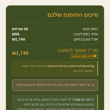
סיכום ההזמנה שלכם
כמות מנות:
30
אורחים
מחיר בסיס למנה:
58
₪
אוכל מוכן (בסיס):
1,740
₪
סה"כ משוער להזמנה:
₪
1,740
🚚 ללא עלות משלוח
עלות משלוח תיקבע בשיחת ההזמנה
בהתאם לאזור ושעת
ℹ️
ההגעה הנדרשת.
⚠️ יש לבחור לפחות מנה עיקרית אחת להמשך תיאום ההזמנה.
💡
איך זה עובד?
💡 לאחר בחירת המנות, מלאו את פרטיכם
בטופס ובקשותיכם יישלחו אלינו מיידית. נציג טלפוני יחזור
אליכם בהקדם לתיאום וסגירת ההזמנה, לרבות פרטי המשלוח.