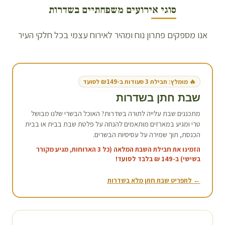
סוגי אירועים משפחתיים ב
שדרות
אנו מספקים פתרון נוח ומהיר לאירוח עצמי בכל חלקי העיר
🔥 מומלץ: חבילת 3 סעודות ב-₪149 לסועד
שבת חתן ב
שדרות
מתכננים שבת עלייה לתורה ב
שדרות
? האוכל הבשרי שלנו מבושל
טרי ומגיע במארזים מותאמים להנחה על פלטת שבת בבית או בבית
הכנסת, תוך שמירה על עסיסיות הבשרים.
הזמינו את חבילת השבת המלאה (כל 3 הארוחות, מגיע מקורר
בשישי) ב-149 ₪ בלבד לסועד!
← לתפריט שבת חתן מלא ב
שדרות