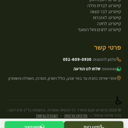
קייטרינג לברית מילה
קייטרינג לבר מצווה
קייטרינג לאזכרות
קייטרינג לחינה
קייטרינג לחגים וחול המועד
פרטי קשר
טלפון להזמנות:
052-609-0930
וואטסאפ:
שלחו לנו הודעה
אזורי שירות: נתניה עד באר שבע, כולל השרון, המרכז, השפלה והשומרון.
♿
©
2026
קייטרינג טעם מהודר. כל הזכויות שמורות. בהשגחת בד"ץ יורה דעה -
הרב שלמה מחפוד.
•
מדיניות פרטיות
•
הצהרת נגישות
עיצוב ופיתוח: Next.js Static.
חייגו כעת
וואטסאפ