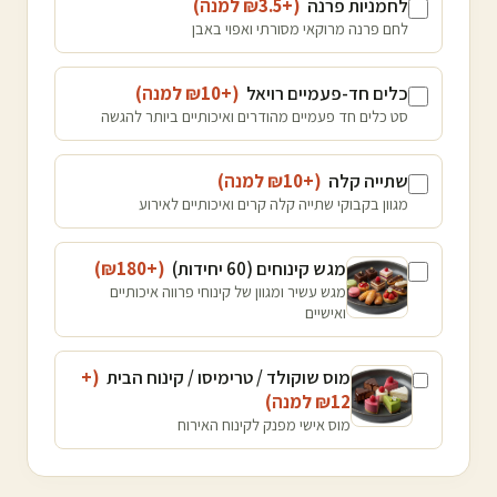
לחמניות פרנה
(+₪
3.5
למנה
)
לחם פרנה מרוקאי מסורתי ואפוי באבן
כלים חד-פעמיים רויאל
(+₪
10
למנה
)
סט כלים חד פעמיים מהודרים ואיכותיים ביותר להגשה
שתייה קלה
(+₪
10
למנה
)
מגוון בקבוקי שתייה קלה קרים ואיכותיים לאירוע
מגש קינוחים (60 יחידות)
(+₪
180
)
מגש עשיר ומגוון של קינוחי פרווה איכותיים
ואישיים
מוס שוקולד / טרימיסו / קינוח הבית
(+
12
₪
למנה
)
מוס אישי מפנק לקינוח האירוח