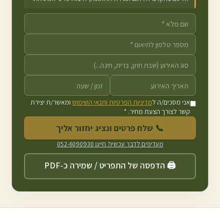
אני מסכים/ה ל
מדיניות הפרטיות ותנאי השימוש
ומאשר/ת יצירת
קשר לצורך הצעת מחיר. *
📞 שלח פרטים ונציג יחזור אליך
מעדיפים לדבר עכשיו? חייגו
052-6090930
🖨️ הדפסה של התפריט / שמירה כ-PDF