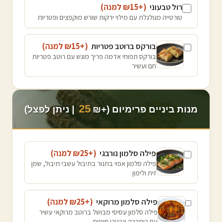
רול טבעוני
(+₪
15
למנה
)
טורטייה מגולגלת עם מילוי ירקות שורש מוקפצים ופטריות
בורקס ברוטב פטריות
(+₪
15
למנה
)
בורקס תפוחי אדמה פריך מוגש עם רוטב פטריות
חם ועשיר
25
מנות ביניים פרימיום (+₪
| ניתן לפצל)
פילה סלמון נורבגי
(+₪
25
למנה
)
פילה סלמון אפוי בתנור בתיבול עשבי תיבול, שמן
זית ולימון
פילה סלמון מרוקאי
(+₪
25
למנה
)
פילה סלמון עסיסי מבושל ברוטב מרוקאי עשיר
עם כוסברה וגרגירי חומוס