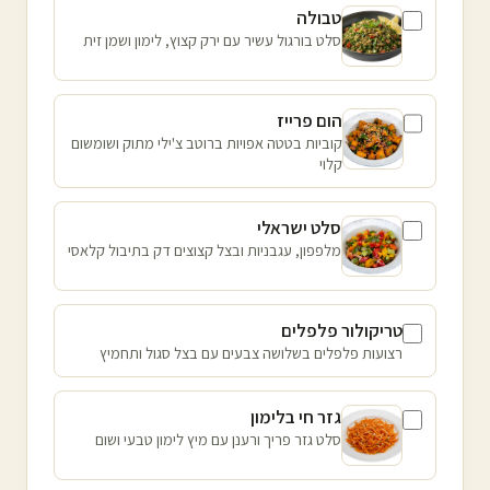
טבולה
סלט בורגול עשיר עם ירק קצוץ, לימון ושמן זית
הום פרייז
קוביות בטטה אפויות ברוטב צ'ילי מתוק ושומשום
קלוי
סלט ישראלי
מלפפון, עגבניות ובצל קצוצים דק בתיבול קלאסי
טריקולור פלפלים
רצועות פלפלים בשלושה צבעים עם בצל סגול ותחמיץ
גזר חי בלימון
סלט גזר פריך ורענן עם מיץ לימון טבעי ושום