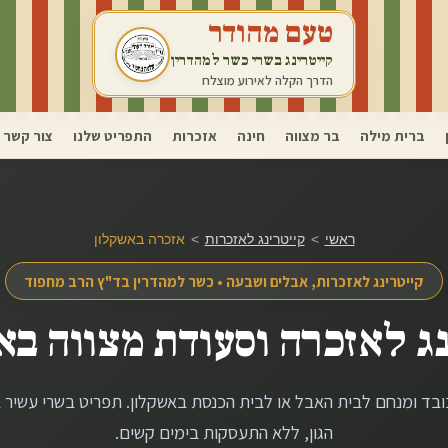
טעם מהודר
קייטרינג בשרי כשר למהדרין
הדרך הקלה לאירוע מוצלח
ברית מילה
בר מצווה
חינה
אזכרות
התפריט שלנו
צור קשר
ראשי
>
קייטרינג לאזכרות
>
אזכרה ב
אשקלון
קייטרינג לאזכרות, אבלים ושבעה • כשר למהדרין בד"ץ הרב מחפוד
ג לאזכרה וסעודת מצווה ב
א
ובד ומנחם לבית האבל או לבית הכנסת ב
אשקלון
. תפריט בשרי עשיר
הגון, ללא התעסקות בימים קשים.