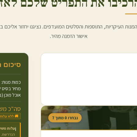
רכיבו את התפריט שלכם לאזכ
מנות העיקריות, התוספות והסלטים המועדפים. נציגנו יחזור אליכם ב
אישור הזמנה מהיר.
סיכום 
כמות מנות:
מחיר בסיס ל
אוכל מוכן (ב
סה"כ משו
🚚 ללא עלות
נבחרו
0
מתוך
7
עלות משל
ℹ️
הנדרשת.