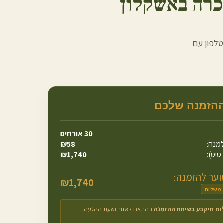
רה ב
אשקלון
טלפון עם
ההזמנה שלכם
30
אורחים
מנה:
58
₪
סיס):
1,740
₪
ער להזמנה:
₪
1,740
 משלוח
וח תיקבע בשיחת ההזמנה
בהתאם לאזור ושעת ההגעה