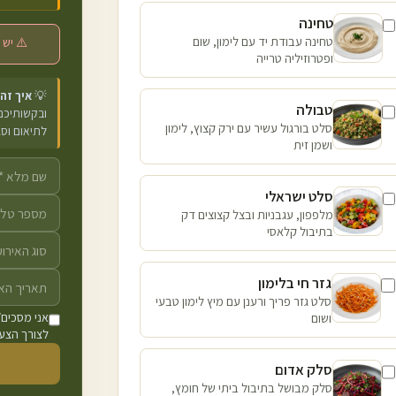
טחינה
טחינה עבודת יד עם לימון, שום
⚠️ יש 
ופטרוזיליה טרייה
💡
איך זה
טבולה
ובקשותיכם 
סלט בורגול עשיר עם ירק קצוץ, לימון
לתיאום וס
ושמן זית
סלט ישראלי
מלפפון, עגבניות ובצל קצוצים דק
בתיבול קלאסי
גזר חי בלימון
סלט גזר פריך ורענן עם מיץ לימון טבעי
ושום
אני מסכים/
לצורך הצעת
סלק אדום
סלק מבושל בתיבול ביתי של חומץ,