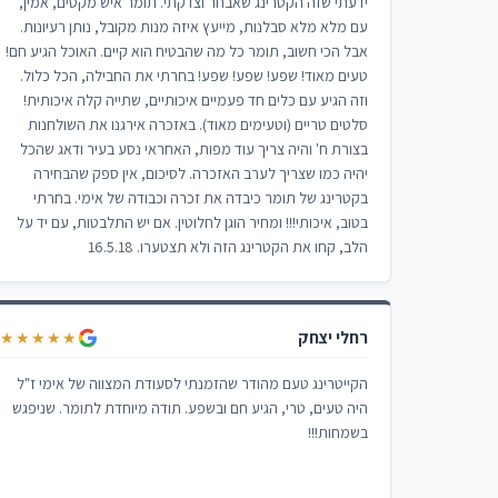
ידעתי שזה הקטרינג שאבחר וצדקתי. תומר איש מקסים, אמין,
עם מלא מלא סבלנות, מייעץ איזה מנות מקובל, נותן רעיונות.
אבל הכי חשוב, תומר כל מה שהבטיח הוא קיים. האוכל הגיע חם!
טעים מאוד! שפע! שפע! שפע! בחרתי את החבילה, הכל כלול.
וזה הגיע עם כלים חד פעמיים איכותיים, שתייה קלה איכותית!
סלטים טריים (וטעימים מאוד). באזכרה אירגנו את השולחנות
בצורת ח' והיה צריך עוד מפות, האחראי נסע בעיר ודאג שהכל
יהיה כמו שצריך לערב האזכרה. לסיכום, אין ספק שהבחירה
בקטרינג של תומר כיבדה את זכרה וכבודה של אימי. בחרתי
בטוב, איכותי!!! ומחיר הוגן לחלוטין. אם יש התלבטות, עם יד על
הלב, קחו את הקטרינג הזה ולא תצטערו. 16.5.18
רחלי יצחק
★★★★★
הקייטרינג טעם מהודר שהזמנתי לסעודת המצווה של אימי ז"ל
היה טעים, טרי, הגיע חם ובשפע. תודה מיוחדת לתומר. שניפגש
בשמחות!!!