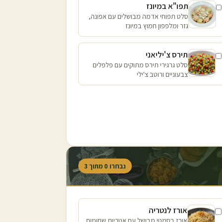
תפו"א במיונז
סלט תפוחי אדמה מבושלים עם אפונה,
גזר ומלפפון חמוץ במיונז
תירס צ'יליאני
סלט גרגירי תירס מתוקים עם פלפלים
צבעוניים ורוטב צ'ילי
נבחרו
0
מתוך
3
אורז לנטריה
אורז בסמטי מבושל עם אטריות שחומות