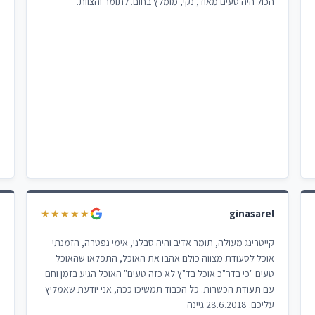
הכול היה טעים מאוד, נקי, מומלץ בחום. לתומר והצוות.
ginasarel
פ
★★★★★
קייטרינג מעולה, תומר אדיב והיה סבלני, אימי נפטרה, הזמנתי
ה
אוכל לסעודת מצווה כולם אהבו את האוכל, התפלאו שהאוכל
מ
טעים "כי בדר"כ אוכל בד"ץ לא כזה טעים" האוכל הגיע בזמן וחם
פ
עם תעודת הכשרות. כל הכבוד תמשיכו ככה, אני יודעת שאמליץ
א
עליכם. 28.6.2018 גיינה
ז