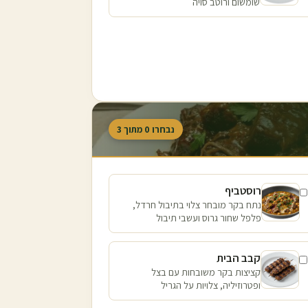
שומשום ורוטב סויה
נבחרו
0
מתוך
3
רוסטביף
נתח בקר מובחר צלוי בתיבול חרדל,
פלפל שחור גרוס ועשבי תיבול
קבב הבית
קציצות בקר משובחות עם בצל
ופטרוזיליה, צלויות על הגריל