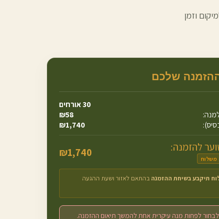
יקום וזמן
ההזמנה שלכם
30
אורחים
מנה:
58
₪
סיס):
1,740
₪
ער להזמנה:
₪
1,740
 משלוח
וח תיקבע בשיחת ההזמנה
בהתאם לאזור ושעת ההגעה
לבחור לפחות מנה עיקרית אחת להמשך תיאום ההזמנה.