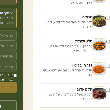
ופטרוזיליה טרייה
💡
איך זה
טבולה
ובקשותיכם 
סלט בורגול עשיר עם ירק קצוץ, לימון
לתיאום וס
ושמן זית
סלט ישראלי
מלפפון, עגבניות ובצל קצוצים דק
בתיבול קלאסי
גזר חי בלימון
סלט גזר פריך ורענן עם מיץ לימון טבעי
ושום
אני מסכים/
לצורך הצעת
סלק אדום
סלק מבושל בתיבול ביתי של חומץ,
כמון ושום