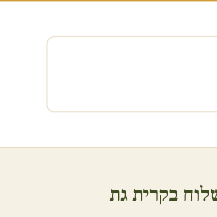
לוח ב
קרית גת