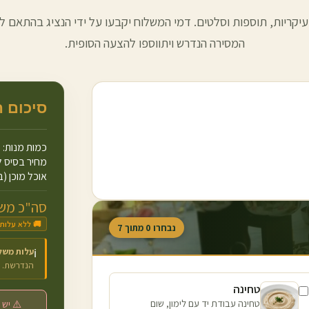
עיקריות, תוספות וסלטים. דמי המשלוח יקבעו על ידי הנציג בהתאם למ
המסירה הנדרש ויתווספו להצעה הסופית.
סיכום 
כמות מנות:
מחיר בסיס ל
אוכל מוכן (ב
סה"כ משו
🚚 ללא עלות
נבחרו
0
מתוך
7
עלות משל
ℹ️
הנדרשת.
טחינה
טחינה עבודת יד עם לימון, שום
⚠️ יש 