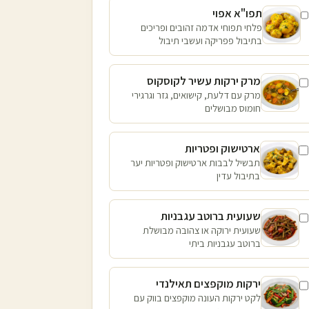
תפו"א אפוי
פלחי תפוחי אדמה זהובים ופריכים
בתיבול פפריקה ועשבי תיבול
מרק ירקות עשיר לקוסקוס
מרק עם דלעת, קישואים, גזר וגרגירי
חומוס מבושלים
ארטישוק ופטריות
תבשיל לבבות ארטישוק ופטריות יער
בתיבול עדין
שעועית ברוטב עגבניות
שעועית ירוקה או צהובה מבושלת
ברוטב עגבניות ביתי
ירקות מוקפצים תאילנדי
לקט ירקות העונה מוקפצים בווק עם