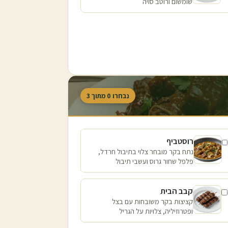
שומשום ורוטב סויה
נבחרו
0
מתוך
3
רוסטביף
נתח בקר מובחר צלוי בתיבול חרדל,
פלפל שחור גרוס ועשבי תיבול
קבב הבית
קציצות בקר משובחות עם בצל
ופטרוזיליה, צלויות על הגריל