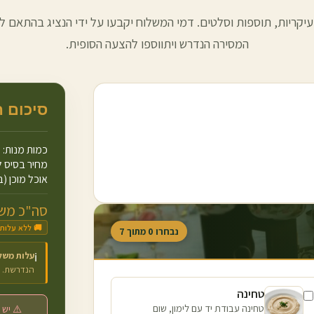
עיקריות, תוספות וסלטים. דמי המשלוח יקבעו על ידי הנציג בהתאם למ
המסירה הנדרש ויתווספו להצעה הסופית.
סיכום 
כמות מנות:
מחיר בסיס ל
אוכל מוכן (ב
סה"כ משו
🚚 ללא עלות
נבחרו
0
מתוך
7
עלות משל
ℹ️
הנדרשת.
טחינה
טחינה עבודת יד עם לימון, שום
⚠️ יש 