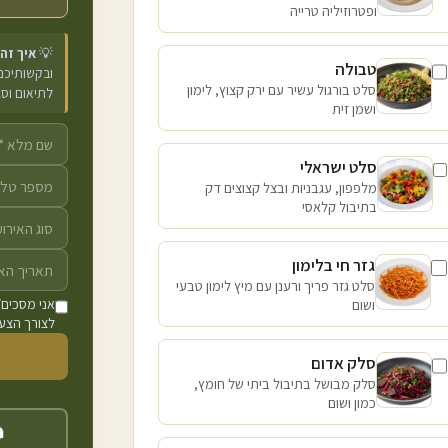
ופטרוזיליה טרייה
💡
איך זה
טבולה
ובקשותיכם 
סלט בורגול עשיר עם ירק קצוץ, לימון
לתיאום וס
ושמן זית
סלט ישראלי
מלפפון, עגבניות ובצל קצוצים דק
בתיבול קלאסי
גזר חי בלימון
סלט גזר פריך ורענן עם מיץ לימון טבעי
ושום
אני מסכים/
לצורך הצעת
סלק אדום
סלק מבושל בתיבול ביתי של חומץ,
כמון ושום