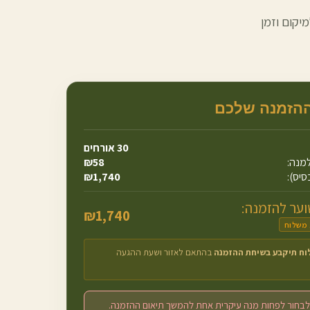
יקום וזמן
ההזמנה שלכם
30
אורחים
מנה:
58
₪
סיס):
1,740
₪
ער להזמנה:
₪
1,740
 משלוח
וח תיקבע בשיחת ההזמנה
בהתאם לאזור ושעת ההגעה
לבחור לפחות מנה עיקרית אחת להמשך תיאום ההזמנה.