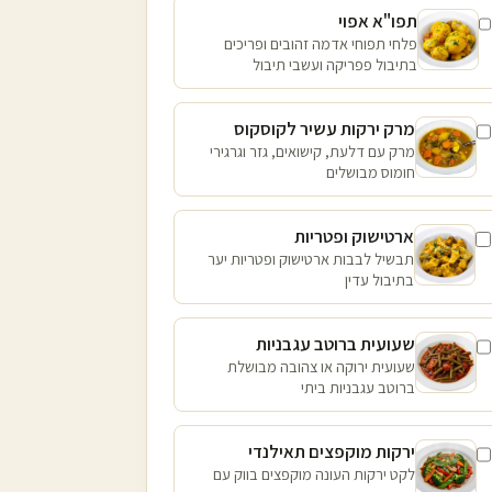
תפו"א אפוי
פלחי תפוחי אדמה זהובים ופריכים
בתיבול פפריקה ועשבי תיבול
מרק ירקות עשיר לקוסקוס
מרק עם דלעת, קישואים, גזר וגרגירי
חומוס מבושלים
ארטישוק ופטריות
תבשיל לבבות ארטישוק ופטריות יער
בתיבול עדין
שעועית ברוטב עגבניות
שעועית ירוקה או צהובה מבושלת
ברוטב עגבניות ביתי
ירקות מוקפצים תאילנדי
לקט ירקות העונה מוקפצים בווק עם