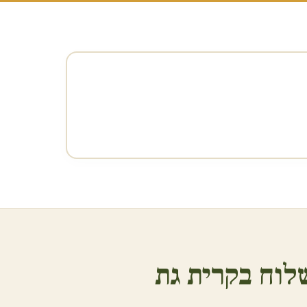
לוח ב
קרית גת