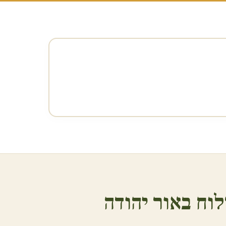
וח ב
אור יהודה