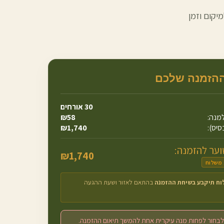
יקום וזמן
ההזמנה שלכם
30
אורחים
מנה:
58
₪
סיס):
1,740
₪
ער להזמנה:
₪
1,740
 משלוח
וח תיקבע בשיחת ההזמנה
בהתאם לאזור ושעת ההגעה
לבחור לפחות מנה עיקרית אחת להמשך תיאום ההזמנה.