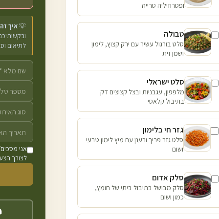
ופטרוזיליה טרייה
💡
איך זה
טבולה
ובקשותיכם 
סלט בורגול עשיר עם ירק קצוץ, לימון
לתיאום וס
ושמן זית
סלט ישראלי
מלפפון, עגבניות ובצל קצוצים דק
בתיבול קלאסי
גזר חי בלימון
סלט גזר פריך ורענן עם מיץ לימון טבעי
ושום
אני מסכים/
לצורך הצעת
סלק אדום
סלק מבושל בתיבול ביתי של חומץ,
כמון ושום