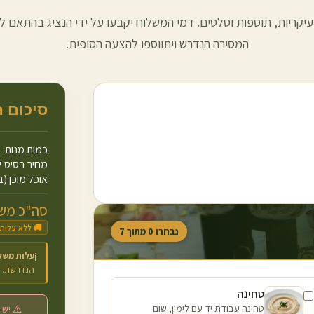
עיקריות, תוספות וסלטים. דמי המשלוח יקבעו על ידי הנציג בהתאם למ
המסירה הנדרש ויתווספו להצעה הסופית.
סיכום 
כמות מנות:
מחיר בסיס ל
אוכל מוכן (ב
סה"כ משו
🚚 ללא עלות
נבחרו
0
מתוך
7
עלות משל
ℹ️
הנדרשת.
טחינה
טחינה עבודת יד עם לימון, שום
⚠️ יש 