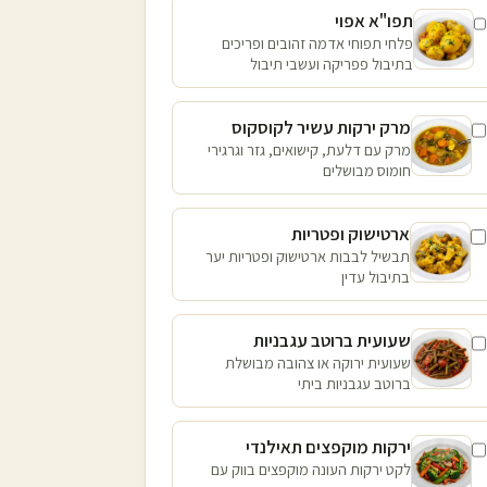
תפו"א אפוי
פלחי תפוחי אדמה זהובים ופריכים
בתיבול פפריקה ועשבי תיבול
מרק ירקות עשיר לקוסקוס
מרק עם דלעת, קישואים, גזר וגרגירי
חומוס מבושלים
ארטישוק ופטריות
תבשיל לבבות ארטישוק ופטריות יער
בתיבול עדין
שעועית ברוטב עגבניות
שעועית ירוקה או צהובה מבושלת
ברוטב עגבניות ביתי
ירקות מוקפצים תאילנדי
לקט ירקות העונה מוקפצים בווק עם