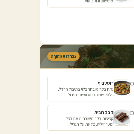
שומשום ורוטב סויה
נבחרו
0
מתוך
3
רוסטביף
נתח בקר מובחר צלוי בתיבול חרדל,
פלפל שחור גרוס ועשבי תיבול
קבב הבית
קציצות בקר משובחות עם בצל
ופטרוזיליה, צלויות על הגריל