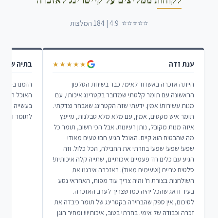
לקוחות ממליצים על קייטרינג לאזכרה
⭐⭐⭐⭐⭐ 4.9 | 184 המלצות
ענת זדה
בתיה שרבי
★★★★★
הייתה אזכרה באשדוד לאימי. כבר בשיחת הטלפון
הראשונה עם תומר קלטתי שמדובר בקטרינג איכותי, עם
האוכל הגיע ב
מנות עשירות! אמין. ידעתי שזה הקטרינג שאבחר וצדקתי.
בעשייה הנכונ
תומר איש מקסים, אמין, עם מלא מלא סבלנות, מייעץ
לתומר והצוות
איזה מנות מקובל, נותן רעיונות. אבל הכי חשוב, תומר כל
מה שהבטיח הוא קיים. האוכל הגיע חם! טעים מאוד!
שפע! שפע! שפע! בחרתי את החבילה, הכל כלול. וזה
הגיע עם כלים חד פעמיים איכותיים, שתייה קלה איכותית!
סלטים טריים (וטעימים מאוד). באזכרה אירגנו את
השולחנות בצורת ח' והיה צריך עוד מפות, האחראי נסע
בעיר ודאג שהכל יהיה כמו שצריך לערב האזכרה.
לסיכום, אין ספק שהבחירה בקטרינג של תומר כיבדה את
זכרה וכבודה של אימי. בחרתי בטוב, איכותי!!! ומחיר הוגן