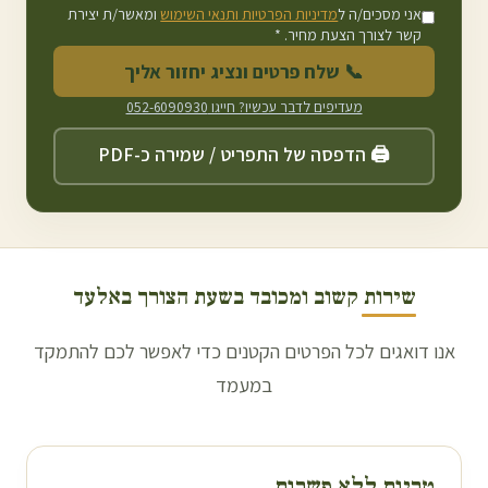
אני מסכים/ה ל
מדיניות הפרטיות ותנאי השימוש
ומאשר/ת יצירת
קשר לצורך הצעת מחיר. *
📞 שלח פרטים ונציג יחזור אליך
מעדיפים לדבר עכשיו? חייגו
052-6090930
🖨️ הדפסה של התפריט / שמירה כ-PDF
שירות קשוב ומכובד בשעת הצורך ב
אלעד
אנו דואגים לכל הפרטים הקטנים כדי לאפשר לכם להתמקד
במעמד
טריות ללא פשרות