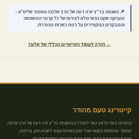
📌 השגחת בד"ץ יורה דעה של הרב שלמה מחפוד שליט"א -
מעניקה שקט נפשי מלא לאירוח של כל קרובי המשפחה
והמבקרים המקפידים על רמת כשרות מהודרת.
← חזרה לעמוד הקייטרינג הכללי של
אלעד
קייטרינג טעם מהודר
קייטרינג בשרי גלאט כשר למהדרין בהשגחת בד"צ יורה דעה של הרב שלמה
מחפוד. מתמחים במגשי אוכל מוכן בשירות עצמי לשבת חתן, בריתות,
אזכרות ואירועים קטנים. שפע וטעם ביתי חם במחירים הוגנים.