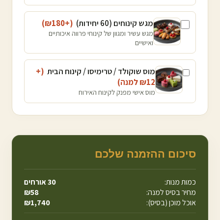
מגש קינוחים (60 יחידות)
(+₪
180
)
מגש עשיר ומגוון של קינוחי פרווה איכותיים
ואישיים
מוס שוקולד / טרימיסו / קינוח הבית
(+
12
₪
למנה
)
מוס אישי מפנק לקינוח האירוח
סיכום ההזמנה שלכם
כמות מנות:
30
אורחים
מחיר בסיס למנה:
58
₪
אוכל מוכן (בסיס):
1,740
₪