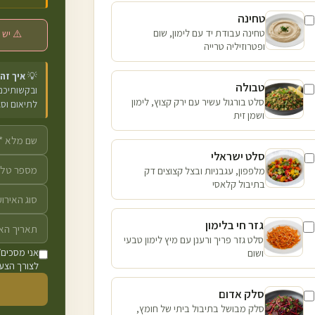
טחינה
טחינה עבודת יד עם לימון, שום
⚠️ יש 
ופטרוזיליה טרייה
💡
איך זה
טבולה
ובקשותיכם 
סלט בורגול עשיר עם ירק קצוץ, לימון
לתיאום וס
ושמן זית
סלט ישראלי
מלפפון, עגבניות ובצל קצוצים דק
בתיבול קלאסי
גזר חי בלימון
סלט גזר פריך ורענן עם מיץ לימון טבעי
ושום
אני מסכים/
לצורך הצעת
סלק אדום
סלק מבושל בתיבול ביתי של חומץ,