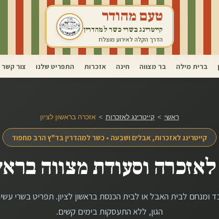
טעם מהודר
קייטרינג בשרי כשר למהדרין
הדרך הקלה לאירוע מוצלח
ברית מילה
בר מצווה
חינה
אזכרות
התפריט שלנו
צור קשר
ראשי
>
קייטרינג לאזכרות
>
אזכרה ב
ראשון לציון
קייטרינג לאזכרות, אבלים ושבעה • כשר למהדרין בד"ץ הרב מחפוד
לאזכרה וסעודת מצווה ב
ראש
בד ומנחם לבית האבל או לבית הכנסת ב
ראשון לציון
. תפריט בשרי עשי
הגון, ללא התעסקות בימים קשים.