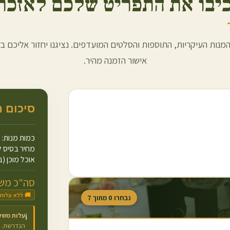
יבו את התפריט שלכם לאזכר
מנות העיקריות, התוספות והסלטים המועדפים. נציגנו יחזור אליכם ב
אישור הזמנה מהיר.
סיכום 
כמות מנות:
מחיר בסיס ל
אוכל מוכן (ב
סה"כ משו
🚚 ללא עלות
נבחרו
0
מתוך
7
עלות משל
ℹ️
הנדרשת.