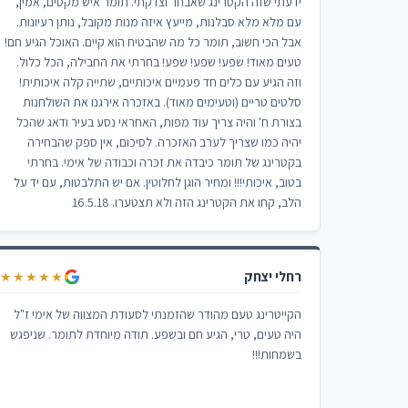
ידעתי שזה הקטרינג שאבחר וצדקתי. תומר איש מקסים, אמין,
עם מלא מלא סבלנות, מייעץ איזה מנות מקובל, נותן רעיונות.
אבל הכי חשוב, תומר כל מה שהבטיח הוא קיים. האוכל הגיע חם!
טעים מאוד! שפע! שפע! שפע! בחרתי את החבילה, הכל כלול.
וזה הגיע עם כלים חד פעמיים איכותיים, שתייה קלה איכותית!
סלטים טריים (וטעימים מאוד). באזכרה אירגנו את השולחנות
בצורת ח' והיה צריך עוד מפות, האחראי נסע בעיר ודאג שהכל
יהיה כמו שצריך לערב האזכרה. לסיכום, אין ספק שהבחירה
בקטרינג של תומר כיבדה את זכרה וכבודה של אימי. בחרתי
בטוב, איכותי!!! ומחיר הוגן לחלוטין. אם יש התלבטות, עם יד על
הלב, קחו את הקטרינג הזה ולא תצטערו. 16.5.18
רחלי יצחק
★★★★★
הקייטרינג טעם מהודר שהזמנתי לסעודת המצווה של אימי ז"ל
היה טעים, טרי, הגיע חם ובשפע. תודה מיוחדת לתומר. שניפגש
בשמחות!!!