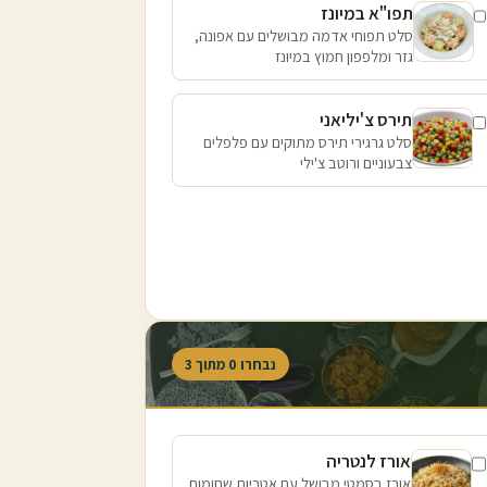
תפו"א במיונז
סלט תפוחי אדמה מבושלים עם אפונה,
גזר ומלפפון חמוץ במיונז
תירס צ'יליאני
סלט גרגירי תירס מתוקים עם פלפלים
צבעוניים ורוטב צ'ילי
נבחרו
0
מתוך
3
אורז לנטריה
אורז בסמטי מבושל עם אטריות שחומות