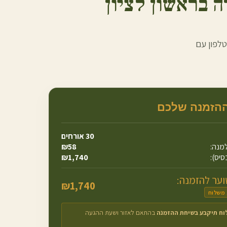
ה ב
ראשון לציון
טלפון עם
ההזמנה שלכם
30
אורחים
מנה:
58
₪
סיס):
1,740
₪
ער להזמנה:
₪
1,740
 משלוח
וח תיקבע בשיחת ההזמנה
בהתאם לאזור ושעת ההגעה