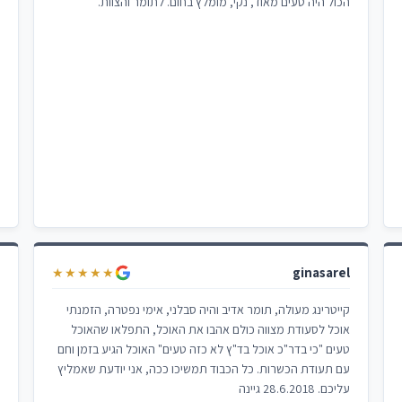
הכול היה טעים מאוד, נקי, מומלץ בחום. לתומר והצוות.
ginasarel
פ
★★★★★
קייטרינג מעולה, תומר אדיב והיה סבלני, אימי נפטרה, הזמנתי
ה
אוכל לסעודת מצווה כולם אהבו את האוכל, התפלאו שהאוכל
מ
טעים "כי בדר"כ אוכל בד"ץ לא כזה טעים" האוכל הגיע בזמן וחם
פ
עם תעודת הכשרות. כל הכבוד תמשיכו ככה, אני יודעת שאמליץ
א
עליכם. 28.6.2018 גיינה
ז