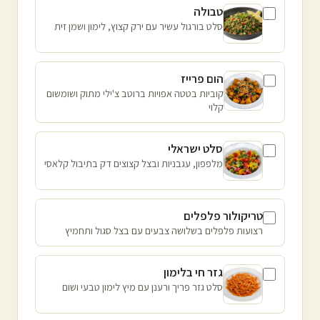
טבולה
סלט בורגול עשיר עם ירק קצוץ, לימון ושמן זית
הום פרייז
קוביות בטטה אפויות ברוטב צ'ילי מתוק ושומשום
קלוי
סלט ישראלי
מלפפון, עגבניות ובצל קצוצים דק בתיבול קלאסי
טריקולור פלפלים
רצועות פלפלים בשלושה צבעים עם בצל סגול ותחמיץ
גזר חי בלימון
סלט גזר פריך ורענן עם מיץ לימון טבעי ושום