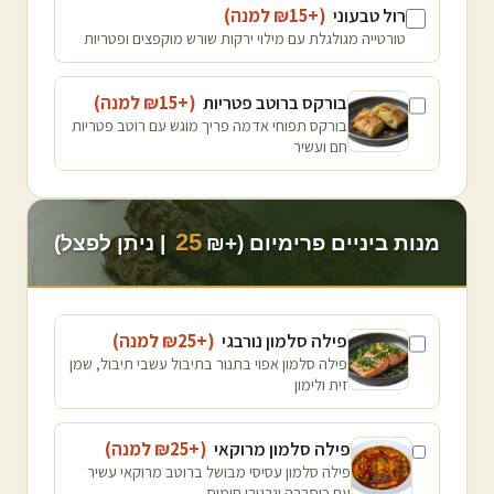
רול טבעוני
(+₪
15
למנה
)
טורטייה מגולגלת עם מילוי ירקות שורש מוקפצים ופטריות
בורקס ברוטב פטריות
(+₪
15
למנה
)
בורקס תפוחי אדמה פריך מוגש עם רוטב פטריות
חם ועשיר
25
מנות ביניים פרימיום (+₪
| ניתן לפצל)
פילה סלמון נורבגי
(+₪
25
למנה
)
פילה סלמון אפוי בתנור בתיבול עשבי תיבול, שמן
זית ולימון
פילה סלמון מרוקאי
(+₪
25
למנה
)
פילה סלמון עסיסי מבושל ברוטב מרוקאי עשיר
עם כוסברה וגרגירי חומוס