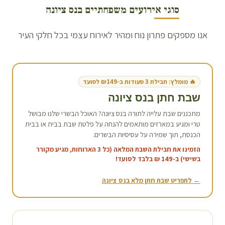
סוגי אירועים משפחתיים ב
נס ציונה
אנו מספקים פתרון נוח ומהיר לאירוח עצמי בכל חלקי העיר
🔥 מומלץ: חבילת 3 סעודות ב-₪149 לסועד
שבת חתן ב
נס ציונה
מתכננים שבת עלייה לתורה ב
נס ציונה
? האוכל הבשרי שלנו מבושל
טרי ומגיע במארזים מותאמים להנחה על פלטת שבת בבית או בבית
הכנסת, תוך שמירה על עסיסיות הבשרים.
הזמינו את חבילת השבת המלאה (כל 3 הארוחות, מגיע מקורר
בשישי) ב-149 ₪ בלבד לסועד!
← לתפריט שבת חתן מלא ב
נס ציונה