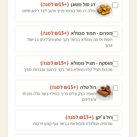
דג סול מטוגן
(+₪
15
למנה
)
פילה דג סול בציפוי פריך וזהוב לצד לימון סחוט
מפרום - תפוד ממולא
(+₪
15
למנה
)
תפוח אדמה ממולא בבשר בקר טחון ותבלינים בבישול
ארוך
מוסקה - חציל ממולא
(+₪
15
למנה
)
שכבות חציל קלוי ממולא בשר בקר ברוטב עגבניות סמיך
רול טלה
(+₪
15
למנה
)
מאפה בצק עלים פריך במילוי בשר טלה מובחר
ותבלינים
רול צ'יקן
(+₪
15
למנה
)
טורטייה מגולגלת וממולאת בבשר עוף קצוץ וירקות