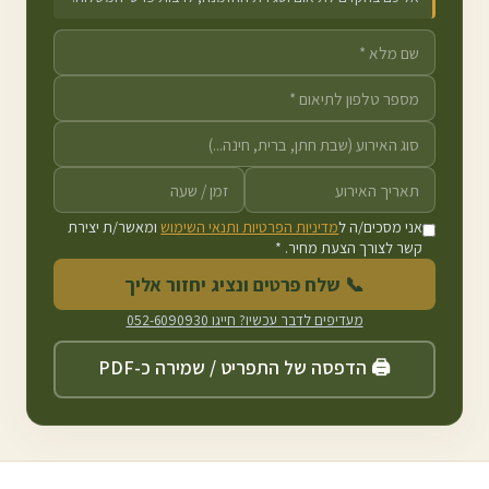
אני מסכים/ה ל
מדיניות הפרטיות ותנאי השימוש
ומאשר/ת יצירת
קשר לצורך הצעת מחיר. *
📞 שלח פרטים ונציג יחזור אליך
מעדיפים לדבר עכשיו? חייגו
052-6090930
🖨️ הדפסה של התפריט / שמירה כ-PDF