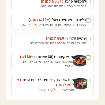
לחמניות פרנה
(+₪
3.5
למנה
)
לחם פרנה מרוקאי מסורתי ואפוי באבן
כלים חד-פעמיים רויאל
(+₪
10
למנה
)
סט כלים חד פעמיים מהודרים ואיכותיים ביותר להגשה
שתייה קלה
(+₪
10
למנה
)
מגוון בקבוקי שתייה קלה קרים ואיכותיים לאירוע
מגש קינוחים (60 יחידות)
(+₪
180
)
מגש עשיר ומגוון של קינוחי פרווה איכותיים
ואישיים
מוס שוקולד / טרימיסו / קינוח הבית
(+
12
₪
למנה
)
מוס אישי מפנק לקינוח האירוח