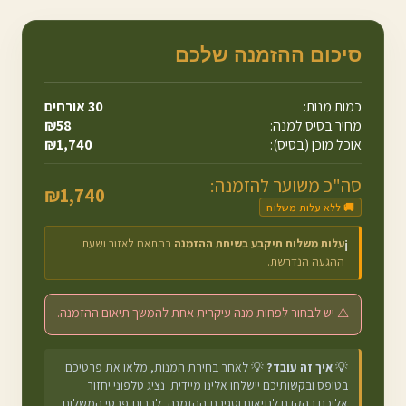
סיכום ההזמנה שלכם
כמות מנות:
30
אורחים
מחיר בסיס למנה:
58
₪
אוכל מוכן (בסיס):
1,740
₪
סה"כ משוער להזמנה:
₪
1,740
🚚 ללא עלות משלוח
עלות משלוח תיקבע בשיחת ההזמנה
בהתאם לאזור ושעת
ℹ️
ההגעה הנדרשת.
⚠️ יש לבחור לפחות מנה עיקרית אחת להמשך תיאום ההזמנה.
💡
איך זה עובד?
💡 לאחר בחירת המנות, מלאו את פרטיכם
בטופס ובקשותיכם יישלחו אלינו מיידית. נציג טלפוני יחזור
אליכם בהקדם לתיאום וסגירת ההזמנה, לרבות פרטי המשלוח.