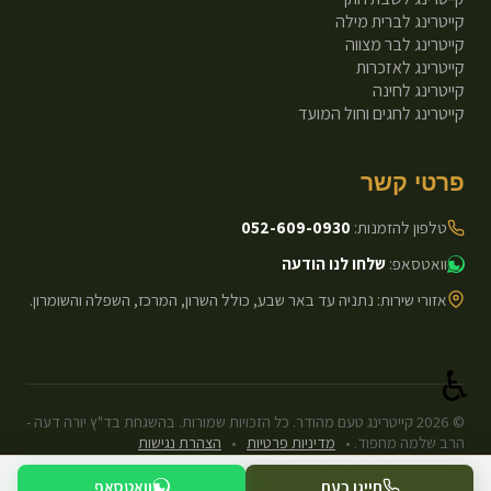
קייטרינג לברית מילה
קייטרינג לבר מצווה
קייטרינג לאזכרות
קייטרינג לחינה
קייטרינג לחגים וחול המועד
פרטי קשר
טלפון להזמנות:
052-609-0930
וואטסאפ:
שלחו לנו הודעה
אזורי שירות: נתניה עד באר שבע, כולל השרון, המרכז, השפלה והשומרון.
♿
©
2026
קייטרינג טעם מהודר. כל הזכויות שמורות. בהשגחת בד"ץ יורה דעה -
הרב שלמה מחפוד.
•
מדיניות פרטיות
•
הצהרת נגישות
עיצוב ופיתוח: Next.js Static.
חייגו כעת
וואטסאפ