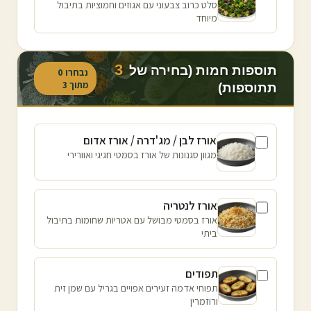
סלט כרוב צבעוני עם אגוזים וחמוציות בתיבול
מיוחד
3
תוספות חמות (בחירה של
נבחרו
0
מתוך
3
תתוספות)
אורז לבן / מג'דרה / אורז אדום
מגוון סגנונות של אורז בסמטי חגיגי ואוורירי
אורז לנטריה
אורז בסמטי מבושל עם אטריות שחומות בתיבול
ביתי
תפודים
תפוחי אדמה זעירים אפויים בגריל עם שמן זית
ורוזמרין