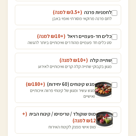
לחמניות פרנה
(+₪
3.5
למנה
)
לחם פרנה מרוקאי מסורתי ואפוי באבן
כלים חד-פעמיים רויאל
(+₪
10
למנה
)
סט כלים חד פעמיים מהודרים ואיכותיים ביותר להגשה
שתייה קלה
(+₪
10
למנה
)
מגוון בקבוקי שתייה קלה קרים ואיכותיים לאירוע
מגש קינוחים (60 יחידות)
(+₪
180
)
מגש עשיר ומגוון של קינוחי פרווה איכותיים
ואישיים
מוס שוקולד / טרימיסו / קינוח הבית
(+
12
₪
למנה
)
מוס אישי מפנק לקינוח האירוח