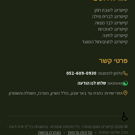
קייטרינג לשבת חתן
קייטרינג לברית מילה
קייטרינג לבר מצווה
קייטרינג לאזכרות
קייטרינג לחינה
קייטרינג לחגים וחול המועד
פרטי קשר
טלפון להזמנות:
052-609-0930
וואטסאפ:
שלחו לנו הודעה
אזורי שירות: נתניה עד באר שבע, כולל השרון, המרכז, השפלה והשומרון.
♿
©
2026
קייטרינג טעם מהודר. כל הזכויות שמורות. בהשגחת בד"ץ יורה דעה -
הרב שלמה מחפוד.
•
מדיניות פרטיות
•
הצהרת נגישות