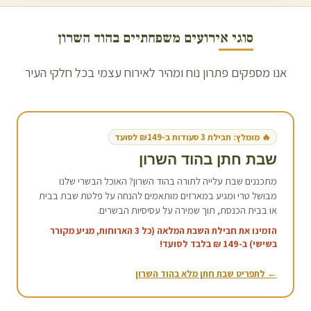
סוגי אירועים משפחתיים ב
הוד השרון
אנו מספקים פתרון נוח ומהיר לאירוח עצמי בכל חלקי העיר
🔥 מומלץ: חבילת 3 סעודות ב-₪149 לסועד
שבת חתן ב
הוד השרון
מתכננים שבת עלייה לתורה ב
הוד השרון
? האוכל הבשרי שלנו
מבושל טרי ומגיע במארזים מותאמים להנחה על פלטת שבת בבית
או בבית הכנסת, תוך שמירה על עסיסיות הבשרים.
הזמינו את חבילת השבת המלאה (כל 3 הארוחות, מגיע מקורר
בשישי) ב-149 ₪ בלבד לסועד!
← לתפריט שבת חתן מלא ב
הוד השרון