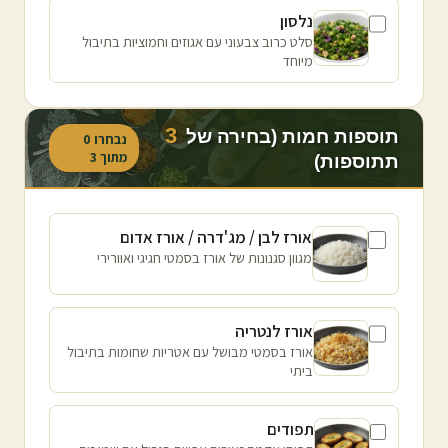
נלסון
סלט כרוב צבעוני עם אגוזים וחמוציות בתיבול
מיוחד
3
תוספות חמות (בחירה של
נבחרו
0
מתוך
3
תתוספות)
אורז לבן / מג'דרה / אורז אדום
מגוון סגנונות של אורז בסמטי חגיגי ואוורירי
אורז לנטריה
אורז בסמטי מבושל עם אטריות שחומות בתיבול
ביתי
תפודים