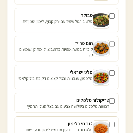
טבולה
סלט בורגול עשיר עם ירק קצוץ, לימון ושמן זית
הום פרייז
קוביות בטטה אפויות ברוטב צ'ילי מתוק ושומשום
קלוי
סלט ישראלי
מלפפון, עגבניות ובצל קצוצים דק בתיבול קלאסי
טריקולור פלפלים
רצועות פלפלים בשלושה צבעים עם בצל סגול ותחמיץ
גזר חי בלימון
סלט גזר פריך ורענן עם מיץ לימון טבעי ושום