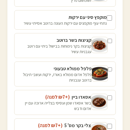
ושומשום פריך
מוקפץ סיני עם ירקות
נתחי עוף מוקפצים עם ירקות העונה ברוטב אסייתי עשיר
קציצות בשר ברוטב
קציצות בקר נימוחות בבישול ביתי עם רוטב
עגבניות עשיר
פלפל ממולא טבעוני
פלפל אדום ממולא באורז, ירקות ועשבי תיבול
ברוטב עגבניות
אסאדו ביין
(+₪
7
למנה
)
בשר אסאדו שמן ועסיסי בצלייה ארוכה עם יין
אדום ודבש
צלי בקר מס' 5
(+₪
7
למנה
)