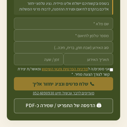
בטופס ובקשותיכם יישלחו אלינו מיידית. נציג טלפוני יחזור
אליכם בהקדם לתיאום וסגירת ההזמנה, לרבות פרטי המשלוח.
אני מסכים/ה ל
מדיניות הפרטיות ותנאי השימוש
ומאשר/ת יצירת
קשר לצורך הצעת מחיר. *
📞 שלח פרטים ונציג יחזור אליך
מעדיפים לדבר עכשיו? חייגו
052-6090930
🖨️ הדפסה של התפריט / שמירה כ-PDF