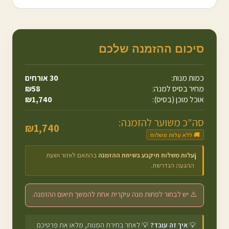
סיכום ההזמנה שלכם
כמות מנות:
30
אורחים
מחיר בסיס למנה:
58
₪
אוכל מוכן (בסיס):
1,740
₪
סה"כ משוער להזמנה:
₪
1,740
🚚 ללא עלות משלוח
עלות משלוח תיקבע בשיחת ההזמנה
בהתאם לאזור ושעת
ℹ️
ההגעה הנדרשת.
⚠️ יש לבחור לפחות מנה עיקרית אחת להמשך תיאום ההזמנה.
💡
איך זה עובד?
💡 לאחר בחירת המנות, מלאו את פרטיכם