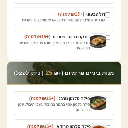
רול טבעוני
(+₪
15
למנה
)
טורטייה מגולגלת עם מילוי ירקות שורש מוקפצים ופטריות
בורקס ברוטב פטריות
(+₪
15
למנה
)
בורקס תפוחי אדמה פריך מוגש עם רוטב פטריות
חם ועשיר
25
מנות ביניים פרימיום (+₪
| ניתן לפצל)
פילה סלמון נורבגי
(+₪
25
למנה
)
פילה סלמון אפוי בתנור בתיבול עשבי תיבול, שמן
זית ולימון
פילה סלמון מרוקאי
(+₪
25
למנה
)