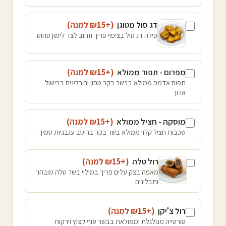
דג סול מטוגן
(+₪
15
למנה
)
פילה דג סול בציפוי פריך וזהוב לצד לימון סחוט
מפרום - תפוד ממולא
(+₪
15
למנה
)
תפוח אדמה ממולא בבשר בקר טחון ותבלינים בבישול
ארוך
מוסקה - חציל ממולא
(+₪
15
למנה
)
שכבות חציל קלוי ממולא בשר בקר ברוטב עגבניות סמיך
רול טלה
(+₪
15
למנה
)
מאפה בצק עלים פריך במילוי בשר טלה מובחר
ותבלינים
רול צ'יקן
(+₪
15
למנה
)
טורטייה מגולגלת וממולאת בבשר עוף קצוץ וירקות