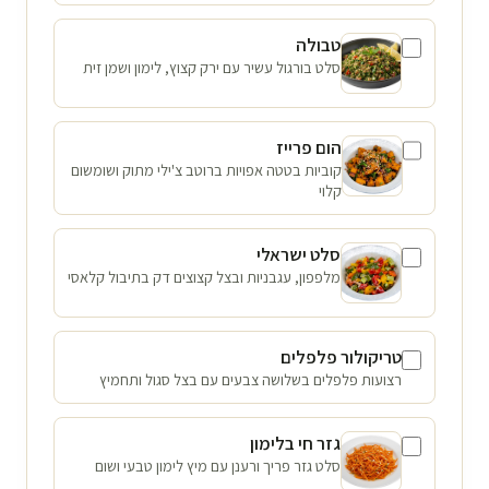
טבולה
סלט בורגול עשיר עם ירק קצוץ, לימון ושמן זית
הום פרייז
קוביות בטטה אפויות ברוטב צ'ילי מתוק ושומשום
קלוי
סלט ישראלי
מלפפון, עגבניות ובצל קצוצים דק בתיבול קלאסי
טריקולור פלפלים
רצועות פלפלים בשלושה צבעים עם בצל סגול ותחמיץ
גזר חי בלימון
סלט גזר פריך ורענן עם מיץ לימון טבעי ושום