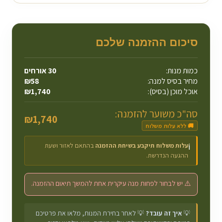
סיכום ההזמנה שלכם
כמות מנות:
30
אורחים
מחיר בסיס למנה:
58
₪
אוכל מוכן (בסיס):
1,740
₪
סה"כ משוער להזמנה:
₪
1,740
🚚 ללא עלות משלוח
עלות משלוח תיקבע בשיחת ההזמנה
בהתאם לאזור ושעת
ℹ️
ההגעה הנדרשת.
⚠️ יש לבחור לפחות מנה עיקרית אחת להמשך תיאום ההזמנה.
💡
איך זה עובד?
💡 לאחר בחירת המנות, מלאו את פרטיכם