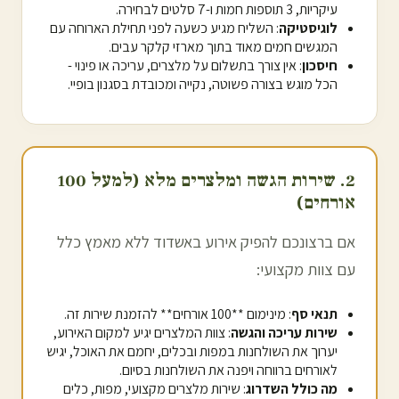
עיקריות, 3 תוספות חמות ו-7 סלטים לבחירה.
לוגיסטיקה
: השליח מגיע כשעה לפני תחילת הארוחה עם
המגשים חמים מאוד בתוך מארזי קלקר עבים.
חיסכון
: אין צורך בתשלום על מלצרים, עריכה או פינוי -
הכל מוגש בצורה פשוטה, נקייה ומכובדת בסגנון בופיי.
2. שירות הגשה ומלצרים מלא (למעל 100
אורחים)
אם ברצונכם להפיק אירוע ב
אשדוד
ללא מאמץ כלל
עם צוות מקצועי:
תנאי סף
: מינימום **100 אורחים** להזמנת שירות זה.
שירות עריכה והגשה
: צוות המלצרים יגיע למקום האירוע,
יערוך את השולחנות במפות ובכלים, יחמם את האוכל, יגיש
לאורחים ברווחה ויפנה את השולחנות בסיום.
מה כולל השדרוג
: שירות מלצרים מקצועי, מפות, כלים