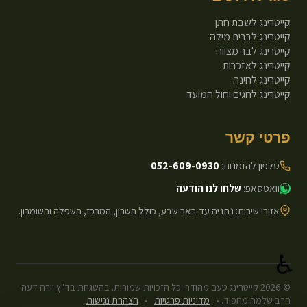
קייטרינג לשבת חתן
קייטרינג לברית מילה
קייטרינג לבר מצווה
קייטרינג לאזכרות
קייטרינג לחינה
קייטרינג לחגים וחול המועד
פרטי קשר
טלפון להזמנות:
052-609-0930
וואטסאפ:
שלחו לנו הודעה
אזורי שירות: נתניה עד באר שבע, כולל השרון, המרכז, השפלה והשומרון.
♿
©
2026
קייטרינג טעם מהודר. כל הזכויות שמורות. בהשגחת בד"ץ יורה דעה -
הרב שלמה מחפוד.
•
מדיניות פרטיות
•
הצהרת נגישות