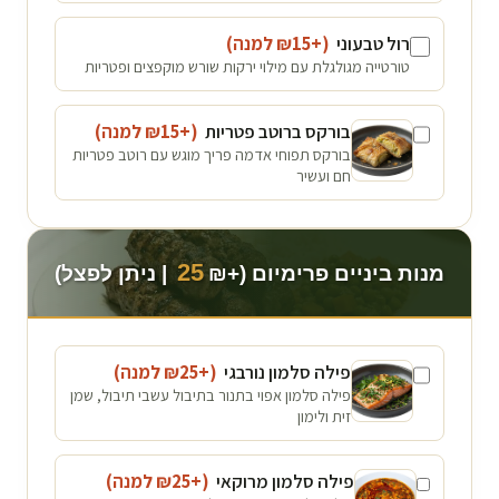
רול טבעוני
(+₪
15
למנה
)
טורטייה מגולגלת עם מילוי ירקות שורש מוקפצים ופטריות
בורקס ברוטב פטריות
(+₪
15
למנה
)
בורקס תפוחי אדמה פריך מוגש עם רוטב פטריות
חם ועשיר
25
מנות ביניים פרימיום (+₪
| ניתן לפצל)
פילה סלמון נורבגי
(+₪
25
למנה
)
פילה סלמון אפוי בתנור בתיבול עשבי תיבול, שמן
זית ולימון
פילה סלמון מרוקאי
(+₪
25
למנה
)