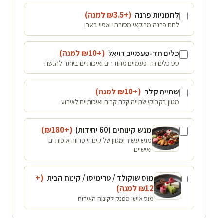
לחמניות פרנה
(+₪
3.5
למנה
)
לחם פרנה מרוקאי מסורתי ואפוי באבן
כלים חד-פעמיים רויאל
(+₪
10
למנה
)
סט כלים חד פעמיים מהודרים ואיכותיים ביותר להגשה
שתייה קלה
(+₪
10
למנה
)
מגוון בקבוקי שתייה קלה קרים ואיכותיים לאירוע
מגש קינוחים (60 יחידות)
(+₪
180
)
מגש עשיר ומגוון של קינוחי פרווה איכותיים
ואישיים
מוס שוקולד / טרימיסו / קינוח הבית
(+
12
₪
למנה
)
מוס אישי מפנק לקינוח האירוח