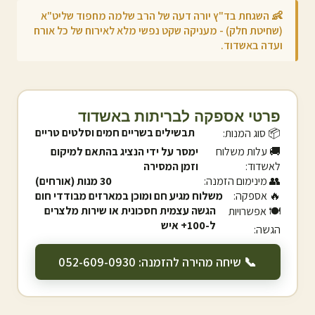
👶 השגחת בד"ץ יורה דעה של הרב שלמה מחפוד שליט"א
(שחיטת חלק) - מעניקה שקט נפשי מלא לאירוח של כל אורח
ועדה ב
אשדוד
.
פרטי אספקה לבריתות ב
אשדוד
תבשילים בשריים חמים וסלטים טריים
📦 סוג המנות:
🚚 עלות משלוח
ימסר על ידי הנציג בהתאם למיקום
ל
אשדוד
:
וזמן המסירה
👥 מינימום הזמנה:
30 מנות (אורחים)
🔥 אספקה:
משלוח מגיע חם ומוכן במארזים מבודדי חום
הגשה עצמית חסכונית או שירות מלצרים
🍽️ אפשרויות
ל-100+ איש
הגשה:
📞 שיחה מהירה להזמנה: 052-609-0930