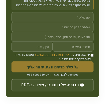
בטופס ובקשותיכם יישלחו אלינו מיידית. נציג טלפוני יחזור
אליכם בהקדם לתיאום וסגירת ההזמנה, לרבות פרטי המשלוח.
אני מסכים/ה ל
מדיניות הפרטיות ותנאי השימוש
ומאשר/ת יצירת
קשר לצורך הצעת מחיר. *
📞 שלח פרטים ונציג יחזור אליך
מעדיפים לדבר עכשיו? חייגו
052-6090930
🖨️ הדפסה של התפריט / שמירה כ-PDF