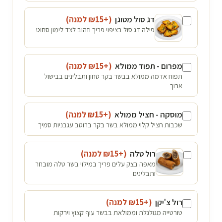
דג סול מטוגן
(+₪
15
למנה
)
פילה דג סול בציפוי פריך וזהוב לצד לימון סחוט
מפרום - תפוד ממולא
(+₪
15
למנה
)
תפוח אדמה ממולא בבשר בקר טחון ותבלינים בבישול
ארוך
מוסקה - חציל ממולא
(+₪
15
למנה
)
שכבות חציל קלוי ממולא בשר בקר ברוטב עגבניות סמיך
רול טלה
(+₪
15
למנה
)
מאפה בצק עלים פריך במילוי בשר טלה מובחר
ותבלינים
רול צ'יקן
(+₪
15
למנה
)
טורטייה מגולגלת וממולאת בבשר עוף קצוץ וירקות