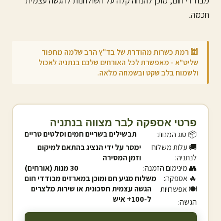
מבודדי חום, מוכן להנחה קלה על השולחנות להגשה עצמית
חכמה.
🕍 רמת כשרות מהודרת של בד"ץ הרב שלמה מחפוד
שליט"א - מאפשרת לכל האורחים שלכם ב
נתניה
לאכול
ולשמוח בלב שקט ובשמחה מלאה.
פרטי אספקה לבר מצווה ב
נתניה
תבשילים בשריים חמים וסלטים טריים
📦 סוג המנות:
🚚 עלות משלוח
ימסר על ידי הנציג בהתאם למיקום
ל
נתניה
:
וזמן המסירה
👥 מינימום הזמנה:
30 מנות (אורחים)
🔥 אספקה:
משלוח מגיע חם ומוכן במארזים מבודדי חום
הגשה עצמית חסכונית או שירות מלצרים
🍽️ אפשרויות
ל-100+ איש
הגשה: