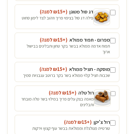
דג סול מטוגן
(+₪
15
למנה
)
פילה דג סול בציפוי פריך וזהוב לצד לימון סחוט
מפרום - תפוד ממולא
(+₪
15
למנה
)
תפוח אדמה ממולא בבשר בקר טחון ותבלינים בבישול
ארוך
מוסקה - חציל ממולא
(+₪
15
למנה
)
שכבות חציל קלוי ממולא בשר בקר ברוטב עגבניות סמיך
רול טלה
(+₪
15
למנה
)
מאפה בצק עלים פריך במילוי בשר טלה מובחר
ותבלינים
רול צ'יקן
(+₪
15
למנה
)
טורטייה מגולגלת וממולאת בבשר עוף קצוץ וירקות