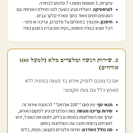
עיקריות, 3 תוספות חמות ו-7 סלטים לבחירה.
לוגיסטיקה
: השליח מגיע כשעה לפני תחילת הארוחה עם
המגשים חמים מאוד בתוך מארזי קלקר עבים.
חיסכון
: אין צורך בתשלום על מלצרים, עריכה או פינוי -
הכל מוגש בצורה פשוטה, נקייה ומכובדת בסגנון בופיי.
2. שירות הגשה ומלצרים מלא (למעל 100
אורחים)
אם ברצונכם להפיק אירוע בר מצווה ב
נתניה
ללא
מאמץ כלל עם צוות מקצועי:
תנאי סף
: מינימום **100 אורחים** להזמנת שירות זה.
שירות עריכה והגשה
: צוות המלצרים יגיע למקום האירוע,
יערוך את השולחנות במפות ובכלים, יחמם את האוכל, יגיש
לאורחים ברווחה ויפנה את השולחנות בסיום.
מה כולל השדרוג
: שירות מלצרים מקצועי, מפות, כלים