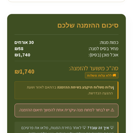
סיכום ההזמנה שלכם
כמות מנות:
30
אורחים
מחיר בסיס למנה:
58
₪
אוכל מוכן (בסיס):
1,740
₪
סה"כ משוער להזמנה:
₪
1,740
🚚 ללא עלות משלוח
עלות משלוח תיקבע בשיחת ההזמנה
בהתאם לאזור ושעת
ℹ️
ההגעה הנדרשת.
⚠️ יש לבחור לפחות מנה עיקרית אחת להמשך תיאום ההזמנה.
💡
איך זה עובד?
💡 לאחר בחירת המנות, מלאו את פרטיכם