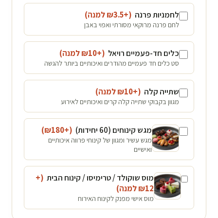
לחמניות פרנה
(+₪
3.5
למנה
)
לחם פרנה מרוקאי מסורתי ואפוי באבן
כלים חד-פעמיים רויאל
(+₪
10
למנה
)
סט כלים חד פעמיים מהודרים ואיכותיים ביותר להגשה
שתייה קלה
(+₪
10
למנה
)
מגוון בקבוקי שתייה קלה קרים ואיכותיים לאירוע
מגש קינוחים (60 יחידות)
(+₪
180
)
מגש עשיר ומגוון של קינוחי פרווה איכותיים
ואישיים
מוס שוקולד / טרימיסו / קינוח הבית
(+
12
₪
למנה
)
מוס אישי מפנק לקינוח האירוח