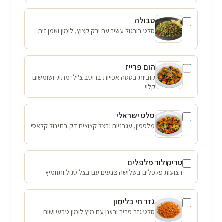
טבולה
סלט בורגול עשיר עם ירק קצוץ, לימון ושמן זית
הום פרייז
קוביות בטטה אפויות ברוטב צ'ילי מתוק ושומשום
קלוי
סלט ישראלי
מלפפון, עגבניות ובצל קצוצים דק בתיבול קלאסי
טריקולור פלפלים
רצועות פלפלים בשלושה צבעים עם בצל סגול ותחמיץ
גזר חי בלימון
סלט גזר פריך ורענן עם מיץ לימון טבעי ושום