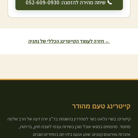
📞 שיחה מהירה להזמנה: 052-609-0930
← חזרה לעמוד הקייטרינג הכללי של
נתניה
קייטרינג טעם מהודר
קייטרינג בשרי גלאט כשר למהדרין בהשגחת בד"צ יורה דעה של הרב שלמה
מחפוד. מתמחים במגשי אוכל מוכן בשירות עצמי לשבת חתן, בריתות,
אזכרות ואירועים קטנים. שפע וטעם ביתי חם במחירים הוגנים.