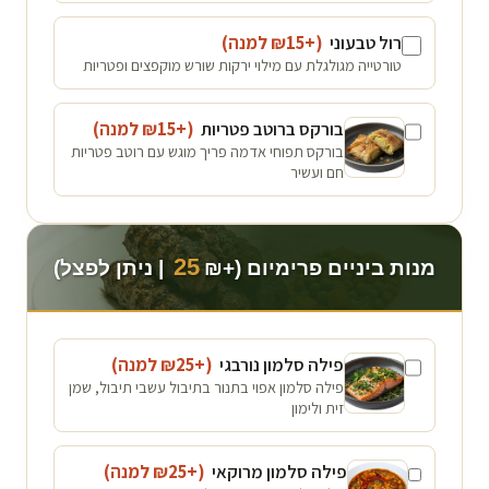
רול טבעוני
(+₪
15
למנה
)
טורטייה מגולגלת עם מילוי ירקות שורש מוקפצים ופטריות
בורקס ברוטב פטריות
(+₪
15
למנה
)
בורקס תפוחי אדמה פריך מוגש עם רוטב פטריות
חם ועשיר
25
מנות ביניים פרימיום (+₪
| ניתן לפצל)
פילה סלמון נורבגי
(+₪
25
למנה
)
פילה סלמון אפוי בתנור בתיבול עשבי תיבול, שמן
זית ולימון
פילה סלמון מרוקאי
(+₪
25
למנה
)