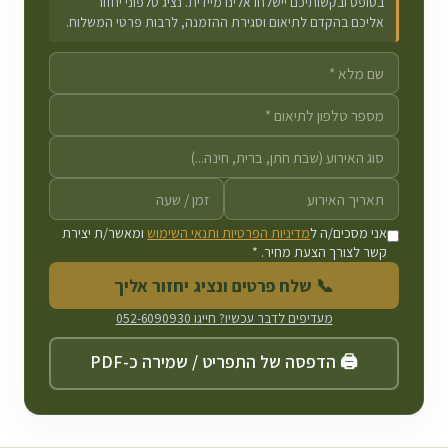
בטופס ובקשותיכם יישלחו אלינו מיידית. נציג טלפוני יחזור
אליכם בהקדם לתיאום וסגירת ההזמנה, לרבות פרטי המשלוח.
אני מסכים/ה ל
מדיניות הפרטיות ותנאי השימוש
ומאשר/ת יצירת
קשר לצורך הצעת מחיר. *
📞 שלח פרטים ונציג יחזור אליך
מעדיפים לדבר עכשיו? חייגו
052-6090930
🖨️ הדפסה של התפריט / שמירה כ-PDF