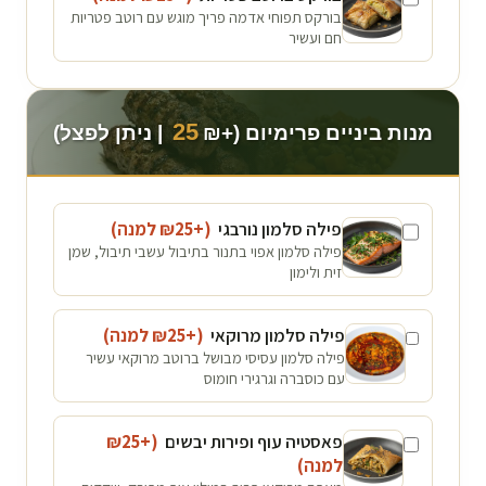
בורקס תפוחי אדמה פריך מוגש עם רוטב פטריות
חם ועשיר
25
מנות ביניים פרימיום (+₪
| ניתן לפצל)
פילה סלמון נורבגי
(+₪
25
למנה
)
פילה סלמון אפוי בתנור בתיבול עשבי תיבול, שמן
זית ולימון
פילה סלמון מרוקאי
(+₪
25
למנה
)
פילה סלמון עסיסי מבושל ברוטב מרוקאי עשיר
עם כוסברה וגרגירי חומוס
פאסטיה עוף ופירות יבשים
(+₪
25
למנה
)