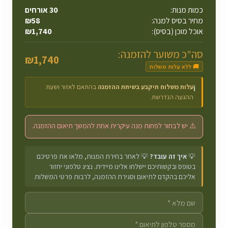
כמות מנות:
30
אורחים
מחיר בסיס למנה:
58
₪
אוכל מוכן (בסיס):
1,740
₪
סה"כ משוער להזמנה:
₪
1,740
🚚 ללא עלות משלוח
עלות משלוח תיקבע בשיחת ההזמנה
בהתאם לאזור ושעת
ℹ️
ההגעה הנדרשת.
⚠️ יש לבחור לפחות מנה עיקרית אחת להמשך תיאום ההזמנה.
💡
איך זה עובד?
💡 לאחר בחירת המנות, מלאו את פרטיכם
בטופס ובקשותיכם יישלחו אלינו מיידית. נציג טלפוני יחזור
אליכם בהקדם לתיאום וסגירת ההזמנה, לרבות פרטי המשלוח.