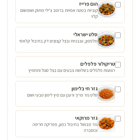
הום פרייז
קוביות בטטה אפויות ברוטב צ'ילי מתוק ושומשום
קלוי
סלט ישראלי
מלפפון, עגבניות ובצל קצוצים דק בתיבול קלאסי
טריקולור פלפלים
רצועות פלפלים בשלושה צבעים עם בצל סגול ותחמיץ
גזר חי בלימון
סלט גזר פריך ורענן עם מיץ לימון טבעי ושום
גזר מרוקאי
גזר מבושל בתיבול כמון, פפריקה חריפה
וכוסברה