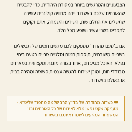
הצבעוניים והמרגשים ביותר במסורת היהודית. כדי להבטיח
שהאורחים שלכם ב
אשדוד
ייהנו מחוויה קולינרית עשירה
שתשלים את התלבושות, השירים והשמחה, אתם זקוקים
לתפריט בשרי עשיר ושופע מכל הלב.
אנו ב'טעם מהודר' מספקים לכם מגשים חמים של תבשילים
בשריים משובחים, תוספות חמות וסלטים טריים בטעם ביתי
נפלא. האוכל מגיע חם, ארוז בצורה מוגנת ומקצועית במארזים
מבודדי חום, ומוכן ישירות להגשה עצמית פשוטה ומהירה בבית
או באולם ב
אשדוד
.
👑 כשרות מהודרת של בד"ץ הרב שלמה מחפוד שליט"א -
מעניקה שקט נפשי מלא לאירוח של כל האורחים ובני
המשפחה המגיעים לשמוח איתכם ב
אשדוד
.