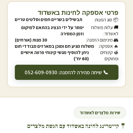
פרטי אספקה לחינות ב
אשדוד
תבשילים בשריים חמים וסלטים טריים
📦 סוג המנות:
🚚 עלות משלוח
ימסר על ידי הנציג בהתאם למיקום
ל
אשדוד
:
וזמן המסירה
👥 מינימום הזמנה:
30 מנות (אורחים)
🔥 אספקה:
משלוח מגיע חם ומוכן במארזים מבודדי חום
🍯 קינוחים
ניתן להוסיף מגשי קינוחי פרווה אישיים
ומתוקים:
(60 יח')
📞 שיחה מהירה להזמנה: 052-609-0930
שירות מלצרים ל
אשדוד
🤵 קייטרינג לחינה ב
אשדוד
עם הגשת מלצרים