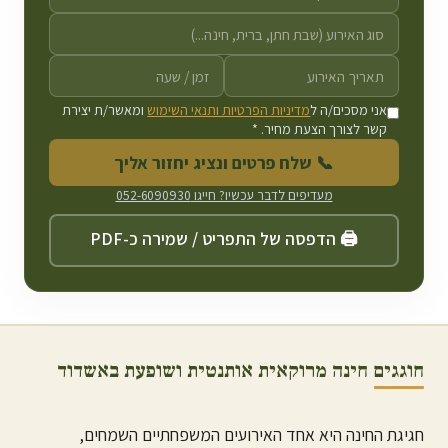
אני מסכים/ה ל
מדיניות הפרטיות ותנאי השימוש
ומאשר/ת יצירת
קשר לצורך הצעת מחיר. *
📞 שלח פרטים ונציג יחזור אליך
מעדיפים לדבר עכשיו? חייגו
052-6090930
🖨️ הדפסה של התפריט / שמירה כ-PDF
חוגגים חינה מרוקאית אותנטית ושופעת ב
אשדוד
חגיגת החינה היא אחד האירועים המשפחתיים השמחים,