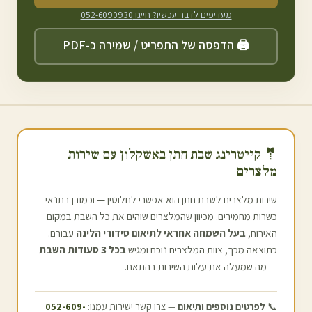
מעדיפים לדבר עכשיו? חייגו
052-6090930
🖨️ הדפסה של התפריט / שמירה כ-PDF
🤵 קייטרינג שבת חתן ב
אשקלון
עם שירות
מלצרים
שירות מלצרים לשבת חתן הוא אפשרי לחלוטין — וכמובן בתנאי
כשרות מחמירים. מכיוון שהמלצרים שוהים את כל השבת במקום
האירוח,
בעל השמחה אחראי לתיאום סידורי הלינה
עבורם.
כתוצאה מכך, צוות המלצרים נוכח ומגיש
בכל 3 סעודות השבת
— מה שמעלה את עלות השירות בהתאם.
📞
לפרטים נוספים ותיאום
— צרו קשר ישירות עמנו:
052-609-