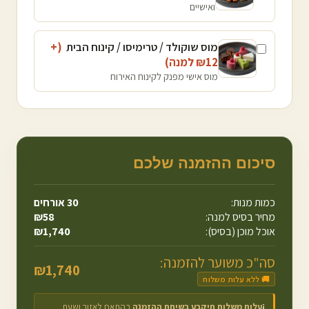
ואישיים
מוס שוקולד / טרימיסו / קינוח הבית
(+
12
₪
למנה
)
מוס אישי מפנק לקינוח האירוח
סיכום ההזמנה שלכם
כמות מנות:
30
אורחים
מחיר בסיס למנה:
58
₪
אוכל מוכן (בסיס):
1,740
₪
סה"כ משוער להזמנה:
₪
1,740
🚚 ללא עלות משלוח
עלות משלוח תיקבע בשיחת ההזמנה
בהתאם לאזור ושעת
ℹ️