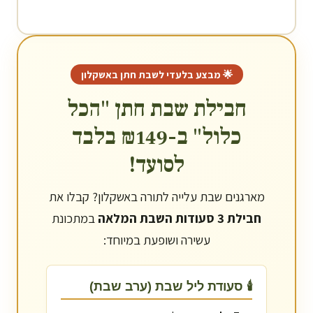
🌟 מבצע בלעדי לשבת חתן ב
אשקלון
חבילת שבת חתן "הכל
כלול" ב-₪149 בלבד
לסועד!
מארגנים שבת עלייה לתורה ב
אשקלון
? קבלו את
חבילת 3 סעודות השבת המלאה
במתכונת
עשירה ושופעת במיוחד:
🕯️ סעודת ליל שבת (ערב שבת)