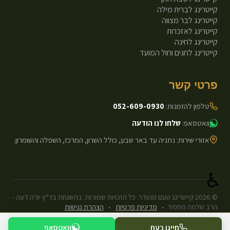
קייטרינג לברית מילה
קייטרינג לבר מצווה
קייטרינג לאזכרות
קייטרינג לחינה
קייטרינג לחגים וחול המועד
פרטי קשר
טלפון להזמנות:
052-609-0930
וואטסאפ:
שלחו לנו הודעה
אזורי שירות: נתניה עד באר שבע, כולל השרון, המרכז, השפלה והשומרון.
♿
©
2026
קייטרינג טעם מהודר. כל הזכויות שמורות. בהשגחת בד"ץ יורה דעה -
הרב שלמה מחפוד.
•
מדיניות פרטיות
•
הצהרת נגישות
עיצוב ופיתוח: Next.js Static.
חייגו כעת
וואטסאפ