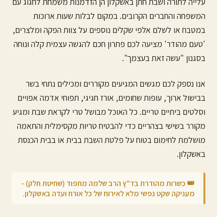
עלייה לתורה ושבת חתן ב
אשקלון
הן הזדמנות משמחת לחגוג עם
המשפחה והחברים הקרובים. במקום לבלות שעות ארוכות
במטבח או לשלם אלפי שקלים נוספים על צוות הפקה ומלצרים,
'טעם מהודר' מציעה לכם פתרון חכם להגשה עצמית קלה ונוחה
בסגנון "עשה זאת בעצמך".
אנו נספק לכם מגשים המגיעים מקוררים ומכילים נתחי בשר
בבישול ארוך, עופות שחומים, אורז חגיגי, תפוחי אדמה אפויים
וסלטים ביתיים טריים. כל האוכל מבושל טרי לקראת שבת ומגיע
מקורר בשישי בצהריים כדי להבטיח טריות מקסימלית והתאמה
מושלמת לחימום בטוח על פלטת השבת בבית או בבית הכנסת
ב
אשקלון
.
👑 כשרות מהודרת בד"ץ הרב שלמה מחפוד (שחיטת חלק) -
מעניקה שקט נפשי מלא לאירוח של כל אורח ועדה ב
אשקלון
.