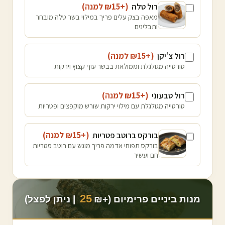
רול טלה
(+₪
15
למנה
)
מאפה בצק עלים פריך במילוי בשר טלה מובחר
ותבלינים
רול צ'יקן
(+₪
15
למנה
)
טורטייה מגולגלת וממולאת בבשר עוף קצוץ וירקות
רול טבעוני
(+₪
15
למנה
)
טורטייה מגולגלת עם מילוי ירקות שורש מוקפצים ופטריות
בורקס ברוטב פטריות
(+₪
15
למנה
)
בורקס תפוחי אדמה פריך מוגש עם רוטב פטריות
חם ועשיר
25
מנות ביניים פרימיום (+₪
| ניתן לפצל)