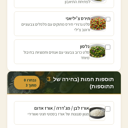
לפתיחת התיאבון
תירס צ'יליאני
סלט גרגירי תירס מתוקים עם פלפלים צבעוניים
ורוטב צ'ילי
נלסון
סלט כרוב צבעוני עם אגוזים וחמוציות בתיבול
מיוחד
3
תוספות חמות (בחירה של
נבחרו
0
מתוך
3
תתוספות)
אורז לבן / מג'דרה / אורז אדום
מגוון סגנונות של אורז בסמטי חגיגי ואוורירי