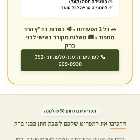
🥧
פשטידה חמה (קוגל)
🥖
לחמנייה טרייה לכל סועד
🥗 כל 3 הסעודות • 🥩 כשרות בד"ץ הרב
מחפוד • 🚚 משלוח מקורר בשישי ל
בני
ברק
📞 לפרטים והזמנה טלפונית: 052-
609-0930
תפריט שבת חתן ₪58 למנה
הרכיבו את התפריט שלכם לשבת חתן ב
בני ברק
בחרו את המנות המועדפות עליכם לאורחי השבת. דמי