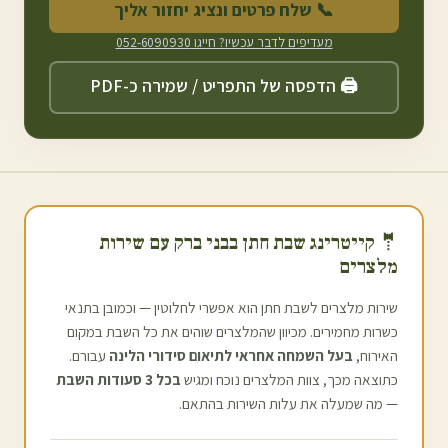
📞 שלח פרטים ונציג יחזור אליך
מעדיפים לדבר עכשיו? חייגו
052-6090930
🖨️ הדפסה של התפריט / שמירה כ-PDF
🤵 קייטרינג שבת חתן ב
בני ברק
עם שירות
מלצרים
שירות מלצרים לשבת חתן הוא אפשרי לחלוטין — וכמובן בתנאי
כשרות מחמירים. מכיוון שהמלצרים שוהים את כל השבת במקום
האירוח,
בעל השמחה אחראי לתיאום סידורי הלינה
עבורם.
כתוצאה מכך, צוות המלצרים נוכח ומגיש
בכל 3 סעודות השבת
— מה שמעלה את עלות השירות בהתאם.