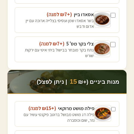
אסאדו ביין
(+₪
7
למנה
)
בשר אסאדו שמן ועסיסי בצלייה ארוכה עם יין
אדום ודבש
צלי בקר מס' 5
(+₪
7
למנה
)
נתח בקר מובחר בבישול ביתי איטי עם ירקות
שורש
15
מנות ביניים (+₪
| ניתן לפצל)
פילה מושט מרוקאי
(+₪
15
למנה
)
פילה דג מושט מבושל ברוטב פיקנטי עשיר עם
גזר, שום וכוסברה