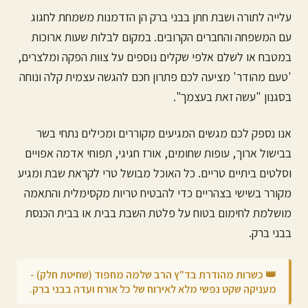
עלייה לתורה ושבת חתן ב
בני ברק
הן הזדמנות משמחת לחגוג
עם המשפחה והחברים הקרובים. במקום לבלות שעות ארוכות
במטבח או לשלם אלפי שקלים נוספים על צוות הפקה ומלצרים,
'טעם מהודר' מציעה לכם פתרון חכם להגשה עצמית קלה ונוחה
בסגנון "עשה זאת בעצמך".
אנו נספק לכם מגשים המגיעים מקוררים ומכילים נתחי בשר
בבישול ארוך, עופות שחומים, אורז חגיגי, תפוחי אדמה אפויים
וסלטים ביתיים טריים. כל האוכל מבושל טרי לקראת שבת ומגיע
מקורר בשישי בצהריים כדי להבטיח טריות מקסימלית והתאמה
מושלמת לחימום בטוח על פלטת השבת בבית או בבית הכנסת
ב
בני ברק
.
👑 כשרות מהודרת בד"ץ הרב שלמה מחפוד (שחיטת חלק) -
מעניקה שקט נפשי מלא לאירוח של כל אורח ועדה ב
בני ברק
.