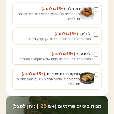
רול טלה
(+₪
15
למנה
)
מאפה בצק עלים פריך במילוי בשר טלה מובחר
ותבלינים
רול צ'יקן
(+₪
15
למנה
)
טורטייה מגולגלת וממולאת בבשר עוף קצוץ וירקות
רול טבעוני
(+₪
15
למנה
)
טורטייה מגולגלת עם מילוי ירקות שורש מוקפצים ופטריות
בורקס ברוטב פטריות
(+₪
15
למנה
)
בורקס תפוחי אדמה פריך מוגש עם רוטב פטריות
חם ועשיר
25
מנות ביניים פרימיום (+₪
| ניתן לפצל)