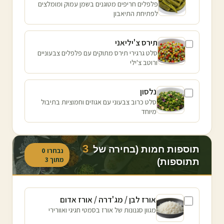
פלפלים חריפים מטוגנים בשמן עמוק ומומלצים
לפתיחת התיאבון
תירס צ'יליאני
סלט גרגירי תירס מתוקים עם פלפלים צבעוניים
ורוטב צ'ילי
נלסון
סלט כרוב צבעוני עם אגוזים וחמוציות בתיבול
מיוחד
3
תוספות חמות (בחירה של
נבחרו
0
מתוך
3
תתוספות)
אורז לבן / מג'דרה / אורז אדום
מגוון סגנונות של אורז בסמטי חגיגי ואוורירי