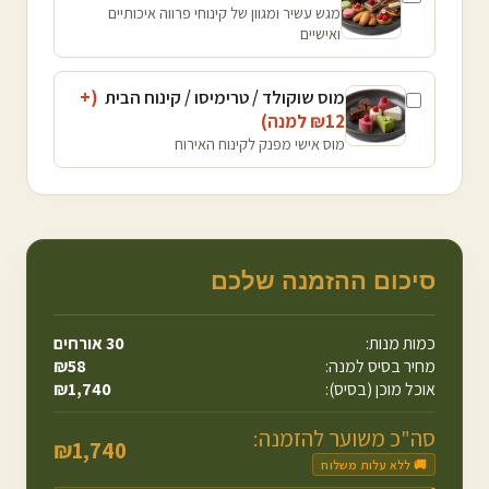
מגש עשיר ומגוון של קינוחי פרווה איכותיים
ואישיים
מוס שוקולד / טרימיסו / קינוח הבית
(+
12
₪
למנה
)
מוס אישי מפנק לקינוח האירוח
סיכום ההזמנה שלכם
כמות מנות:
30
אורחים
מחיר בסיס למנה:
58
₪
אוכל מוכן (בסיס):
1,740
₪
סה"כ משוער להזמנה:
₪
1,740
🚚 ללא עלות משלוח