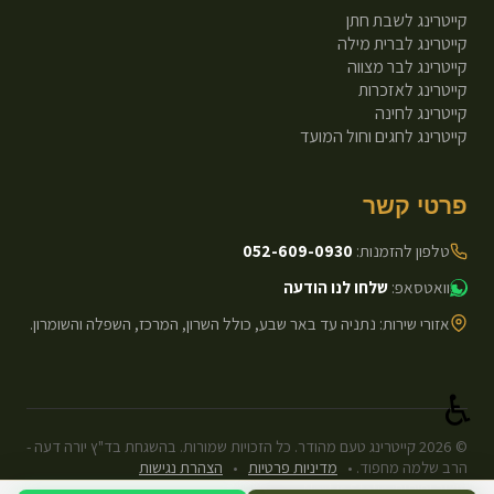
קייטרינג לשבת חתן
קייטרינג לברית מילה
קייטרינג לבר מצווה
קייטרינג לאזכרות
קייטרינג לחינה
קייטרינג לחגים וחול המועד
פרטי קשר
טלפון להזמנות:
052-609-0930
וואטסאפ:
שלחו לנו הודעה
אזורי שירות: נתניה עד באר שבע, כולל השרון, המרכז, השפלה והשומרון.
♿
©
2026
קייטרינג טעם מהודר. כל הזכויות שמורות. בהשגחת בד"ץ יורה דעה -
הרב שלמה מחפוד.
•
מדיניות פרטיות
•
הצהרת נגישות
עיצוב ופיתוח: Next.js Static.