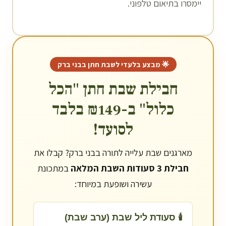
יימסרו בתיאום טלפוני.
🌟 מבצע בלעדי לשבת חתן ב
בני ברק
חבילת שבת חתן "הכל
כלול" ב-₪149 בלבד
לסועד!
מארגנים שבת עלייה לתורה ב
בני ברק
? קבלו את
חבילת 3 סעודות השבת המלאה
במתכונת
עשירה ושופעת במיוחד:
🕯️ סעודת ליל שבת (ערב שבת)