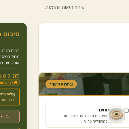
שיחת תיאום ההזמנה.
סיכום 
כמות מנות:
מחיר בסיס ל
אוכל מוכן (ב
סה"כ משו
🚚 ללא עלות
נבחרו
0
מתוך
7
עלות משל
ℹ️
הנדרשת.
טחינה
טחינה עבודת יד עם לימון, שום
⚠️ יש 
ופטרוזיליה טרייה