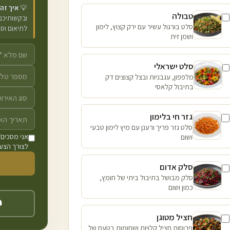
💡
איך זה
טבולה
ובקשותיכם 
סלט בורגול עשיר עם ירק קצוץ, לימון
לתיאום וס
ושמן זית
סלט ישראלי
מלפפון, עגבניות ובצל קצוצים דק
בתיבול קלאסי
גזר חי בלימון
סלט גזר פריך ורענן עם מיץ לימון טבעי
ושום
אני מסכים/
לצורך הצעת
סלק אדום
סלק מבושל בתיבול ביתי של חומץ,
כמון ושום
חציל מטוגן
פרוסות חציל קלויות ושחומות בטעם של