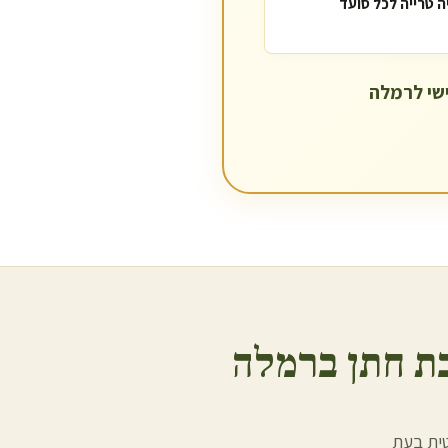
ה טרייה לכל סועד
רמלה
ת חתן ב
רמלה
טית בעת