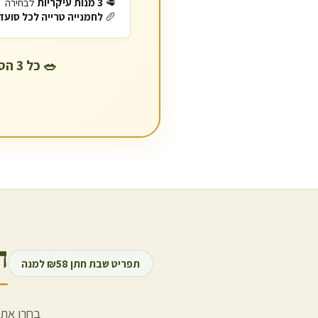
🥩
3 מנות עיקריות
לבחירה
🥖
לחמנייה טרייה לכל סועד
🥗 כל 3 הסעודות • 🥩 כשרות בד"ץ הרב מחפוד • 🚚 משלוח מקורר בשישי ל
ה
תפריט שבת חתן ₪58 למנה
בחרו את 