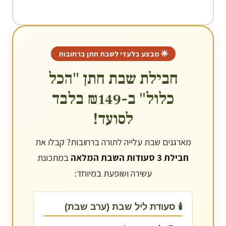
🌟 מבצע בלעדי לשבת חתן ב
רחובות
חבילת שבת חתן "הכל
כלול" ב-₪149 בלבד
לסועד!
מארגנים שבת עלייה לתורה ב
רחובות
? קבלו את
חבילת 3 סעודות השבת המלאה
במתכונת
עשירה ושופעת במיוחד:
🕯️ סעודת ליל שבת (ערב שבת)