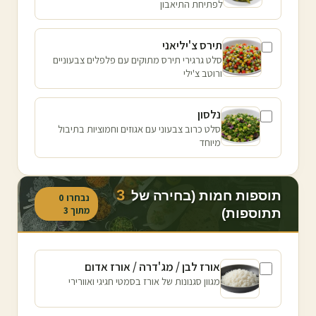
לפתיחת התיאבון
תירס צ'יליאני
סלט גרגירי תירס מתוקים עם פלפלים צבעוניים
ורוטב צ'ילי
נלסון
סלט כרוב צבעוני עם אגוזים וחמוציות בתיבול
מיוחד
3
תוספות חמות (בחירה של
נבחרו
0
מתוך
3
תתוספות)
אורז לבן / מג'דרה / אורז אדום
מגוון סגנונות של אורז בסמטי חגיגי ואוורירי