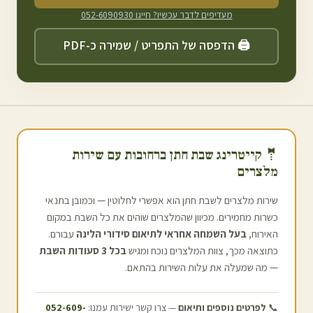
מעדיפים לדבר עכשיו? חייגו
052-6090930
🖨️ הדפסה של התפריט / שמירה כ-PDF
🤵 קייטרינג שבת חתן ב
רחובות
עם שירות
מלצרים
שירות מלצרים לשבת חתן הוא אפשרי לחלוטין — וכמובן בתנאי
כשרות מחמירים. מכיוון שהמלצרים שוהים את כל השבת במקום
האירוח,
בעל השמחה אחראי לתיאום סידורי הלינה
עבורם.
כתוצאה מכך, צוות המלצרים נוכח ומגיש
בכל 3 סעודות השבת
— מה שמעלה את עלות השירות בהתאם.
📞
לפרטים נוספים ותיאום
— צרו קשר ישירות עמנו:
052-609-