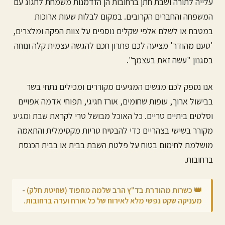
עלייה לתורה ושבת חתן ב
רחובות
הן הזדמנות משמחת לחגוג עם
המשפחה והחברים הקרובים. במקום לבלות שעות ארוכות
במטבח או לשלם אלפי שקלים נוספים על צוות הפקה ומלצרים,
'טעם מהודר' מציעה לכם פתרון חכם להגשה עצמית קלה ונוחה
בסגנון "עשה זאת בעצמך".
אנו נספק לכם מגשים המגיעים מקוררים ומכילים נתחי בשר
בבישול ארוך, עופות שחומים, אורז חגיגי, תפוחי אדמה אפויים
וסלטים ביתיים טריים. כל האוכל מבושל טרי לקראת שבת ומגיע
מקורר בשישי בצהריים כדי להבטיח טריות מקסימלית והתאמה
מושלמת לחימום בטוח על פלטת השבת בבית או בבית הכנסת
ב
רחובות
.
👑 כשרות מהודרת בד"ץ הרב שלמה מחפוד (שחיטת חלק) -
מעניקה שקט נפשי מלא לאירוח של כל אורח ועדה ב
רחובות
.