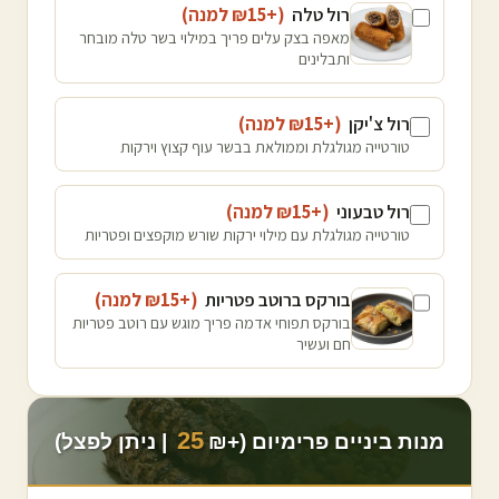
רול טלה
(+₪
15
למנה
)
מאפה בצק עלים פריך במילוי בשר טלה מובחר
ותבלינים
רול צ'יקן
(+₪
15
למנה
)
טורטייה מגולגלת וממולאת בבשר עוף קצוץ וירקות
רול טבעוני
(+₪
15
למנה
)
טורטייה מגולגלת עם מילוי ירקות שורש מוקפצים ופטריות
בורקס ברוטב פטריות
(+₪
15
למנה
)
בורקס תפוחי אדמה פריך מוגש עם רוטב פטריות
חם ועשיר
25
מנות ביניים פרימיום (+₪
| ניתן לפצל)