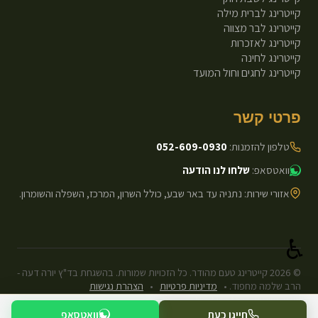
קייטרינג לברית מילה
קייטרינג לבר מצווה
קייטרינג לאזכרות
קייטרינג לחינה
קייטרינג לחגים וחול המועד
פרטי קשר
טלפון להזמנות:
052-609-0930
וואטסאפ:
שלחו לנו הודעה
אזורי שירות: נתניה עד באר שבע, כולל השרון, המרכז, השפלה והשומרון.
♿
©
2026
קייטרינג טעם מהודר. כל הזכויות שמורות. בהשגחת בד"ץ יורה דעה -
הרב שלמה מחפוד.
•
מדיניות פרטיות
•
הצהרת נגישות
עיצוב ופיתוח: Next.js Static.
חייגו כעת
וואטסאפ