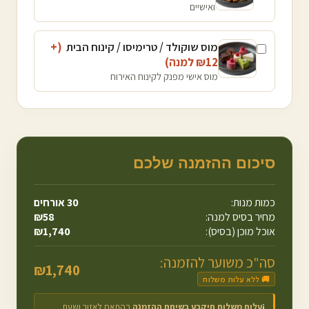
ואישיים
מוס שוקולד / טרימיסו / קינוח הבית
(+
12
₪
למנה
)
מוס אישי מפנק לקינוח האירוח
סיכום ההזמנה שלכם
כמות מנות:
30
אורחים
מחיר בסיס למנה:
58
₪
אוכל מוכן (בסיס):
1,740
₪
סה"כ משוער להזמנה:
₪
1,740
🚚 ללא עלות משלוח
עלות משלוח תיקבע בשיחת ההזמנה
בהתאם לאזור ושעת
ℹ️